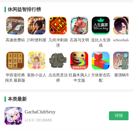
休闲益智排行榜
高速收费站
25时便利屋
几何冲刺崩
石器与文明
逗比人生游
schooltales
溃
戏
华容道经典
装扮小达人
点击死灵法
狂扁木偶人2
方块射击匹
最强蜗牛
闯关 最新版
师
中文版
配
本类最新
GachaClubSexy
详情
v2.0.0 / 203.86MB