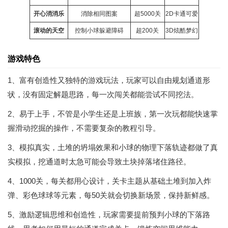
开心消消乐
消除
相同图案
超5000关
2D卡通可爱
滚动的天空
控制小球躲避障碍
超200关
3D炫酷梦幻
游戏特色
1、富有创造性又独特的游戏玩法，玩家可以自由规划通道形
状，没有固定解题思路，每一次闯关都能尝试不同挖法。
2、易于上手，不管是小学生还是上班族，第一次玩都能快速掌
握滑动挖掘的操作，不需要复杂的教程引导。
3、模拟真实，土堆的坍塌效果和小球的物理下落轨迹都做了真
实模拟，挖通道时太急可能会导致土块掉落堵住路径。
4、1000关，每关都用心设计，关卡主题从基础土堆到加入炸
弹、彩色球球等元素，每50关就会切换新场景，保持新鲜感。
5、激励逻辑思维和创造性，玩家需要提前预判小球的下落路