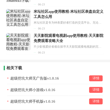
06-23
米坛社区app使用教程-米坛社区表盘自定义
工具怎么用
米坛社区是专为钟表爱好者打造的交流平台。无论你是初涉钟表领域的普通爱好者，还是拥有多年收藏经验的资深玩家，都能在此找到属于自己的天地。 无需注册，就能轻松参与其中。通过专业的讨论论坛与丰富的交互功能，你可与世界各地的钟表爱好者畅快交流。若你钟情于钟表，米坛社区无疑是值得一试的理想之选。在这里，你能获取最新的手表资讯，交流见解，提升鉴赏品味，让每一块手表都成为收藏故事中重要的一部分。感兴趣的朋友，不要错过下载机会。...
06-23
天天影院观看电视剧app使用教程-天天影院
免费观看攻略大全
不少影视爱好者都在探寻天天影院观看电视剧的完整方法，结合最新平台使用规则，本篇新手入门攻略全面讲解观看渠道、检索流程、播放设置以及画面模式调整等实用内容。全文适配手机、电脑等主流设备，步骤简洁易懂，无论是初次使用的新手，还是想要优化观影体验的用户，都能参照内容快速上手，熟练掌握平台各项操作技巧，轻松畅享影视内容。...
06-23
相关下载
超级挖坑大师无广告版v1.0.16
详情
超级挖坑大师小游戏v1.0.16
详情
超级挖坑大师手机版v1.0.16
详情