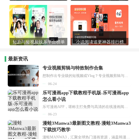
短剧与短视频娱乐平台榜单
小说阅读追更神器排行榜
最新资讯
专业视频剪辑与特效制作合集
想制作出专业级的短视频或Vlog？专业视频剪辑与特效制作大全专题为你提供了从剪辑、抠像到特效包装的全套解决方案。无论是添加炫酷的片头、进行精准的视频抠图，还是制...
06-24
乐可漫画app下载教程手机版-乐可漫画app
怎么看小说
乐可漫画APP，堪称主打免费与高清的在线漫画阅读神器。其官方版提供海量完整版漫画资源，无论是国内漫画，还是日漫、韩漫、台漫、美漫等国外漫画，应有尽有，随时供你阅读。只需轻点一下，便能直接进入阅读界面。不仅如此，乐可漫画最新版本更新速度极快，在这里，你总能抢先看到全网一手漫画章节内容！...
06-23
漫蛙3Manwa3最新图文教程-漫蛙3Manwa3
下载技巧教学
漫蛙MANWA3，汇聚全球热门漫画资源，涵盖韩漫、欧美漫画、国漫等多种类型，题材丰富多样，全方位满足用户阅读喜好。它不仅是阅读平台，更是创作平台，为广大用户打造零门槛创作环境。...