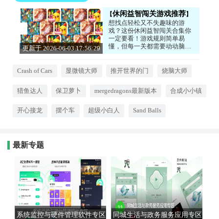
休闲益智闯关游戏推荐
想找点轻松又不失趣味的游
戏？这份休闲益智闯关合集你
一定要看！游戏规则简单易
懂，但每一关都需要动动脑筋
更新于 2026-06-03 17:56:29
才能顺利通过。画风清新可
爱，配乐舒适解压，非常适合
在忙碌间隙放松心情。无论是
Crash of Cars
显微镜大师
推开世界的门
烧脑大师
经典三消、塔防策略，还是物
理解密，都能让你在碎片时间
猎鱼达人
保卫萝卜
mergedragons最新版本
合成小小镇
里收获快乐和成就感。老少皆
宜，适合全家人一起玩。有需
求的话就来试试吧！
开心接龙
摆个车
超级小白人
Sand Balls
最新专题
系统监控与硬件管理软件专区
同城生活与政务服务应用专区