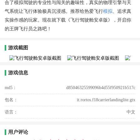
合了模拟驾驶的专业性与闯关的趣味性，真实的物理引擎与天
气系统让飞行体验极具沉浸感。推荐给热爱飞行
模拟
、追求真
实操作感的玩家。现在就下载《飞行驾驶舱安卓版》，开启你
的王牌飞行员之路吧！
游戏截图
游戏信息
md5：
d85046325599096b4d55f950921b517c
包名：
it.rortos.f18carrierlandinglite.gtx
语言：
中文
用户评论