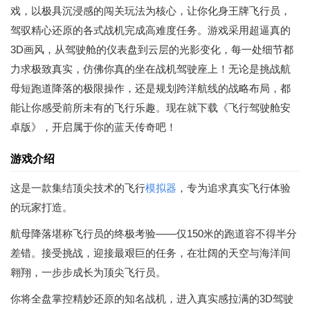
戏，以极具沉浸感的闯关玩法为核心，让你化身王牌飞行员，
驾驭精心还原的各式战机完成高难度任务。游戏采用超逼真的
3D画风，从驾驶舱的仪表盘到云层的光影变化，每一处细节都
力求极致真实，仿佛你真的坐在战机驾驶座上！无论是挑战航
母短跑道降落的极限操作，还是规划跨洋航线的战略布局，都
能让你感受前所未有的飞行乐趣。现在就下载《飞行驾驶舱安
卓版》，开启属于你的蓝天传奇吧！
游戏介绍
这是一款集结顶尖技术的飞行
模拟器
，专为追求真实飞行体验
的玩家打造。
航母降落堪称飞行员的终极考验——仅150米的跑道容不得半分
差错。接受挑战，迎接最艰巨的任务，在壮阔的天空与海洋间
翱翔，一步步成长为顶尖飞行员。
你将全盘掌控精妙还原的知名战机，进入真实感拉满的3D驾驶