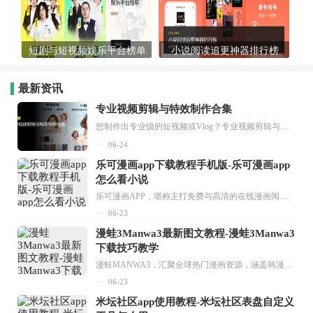
短剧与短视频娱乐平台榜单
小说阅读追更神器排行榜
最新资讯
专业视频剪辑与特效制作合集
想制作出专业级的短视频或Vlog？专业视频剪辑与特效制作大全专题为你提供了从剪辑、抠像到特效包装的全套解决方案。无论是添加炫酷的片头、进行精准的视频抠图，还是制...
06-24
乐可漫画app下载教程手机版-乐可漫画app
怎么看小说
乐可漫画APP，堪称主打免费与高清的在线漫画阅读神器。其官方版提供海量完整版漫画资源，无论是国内漫画，还是日漫、韩漫、台漫、美漫等国外漫画，应有尽有，随时供你阅读。只需轻点一下，便能直接进入阅读界面。不仅如此，乐可漫画最新版本更新速度极快，在这里，你总能抢先看到全网一手漫画章节内容！...
06-23
漫蛙3Manwa3最新图文教程-漫蛙3Manwa3
下载技巧教学
漫蛙MANWA3，汇聚全球热门漫画资源，涵盖韩漫、欧美漫画、国漫等多种类型，题材丰富多样，全方位满足用户阅读喜好。它不仅是阅读平台，更是创作平台，为广大用户打造零门槛创作环境。...
06-23
米坛社区app使用教程-米坛社区表盘自定义