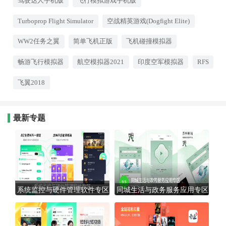
驾驶达人手机版
飞行模拟游戏手机版
3D场景中感受速度与操控的乐
趣。游戏提供多种视角切换，驾
Turboprop Flight Simulator
空战精英游戏(Dogfight Elite)
驶舱内的仪表盘和外部环境都经
过精心建模，配合重力感应操
作，沉浸感极强。适合硬核驾驶
WW2任务之翼
简单飞机正版
飞机碰撞模拟器
爱好者和飞行迷。
畅游飞行模拟器
航空模拟器2021
印度空军模拟器
RFS
飞翼2018
最新专题
系统监控与硬件管理软件专区
同城生活与政务服务应用专区