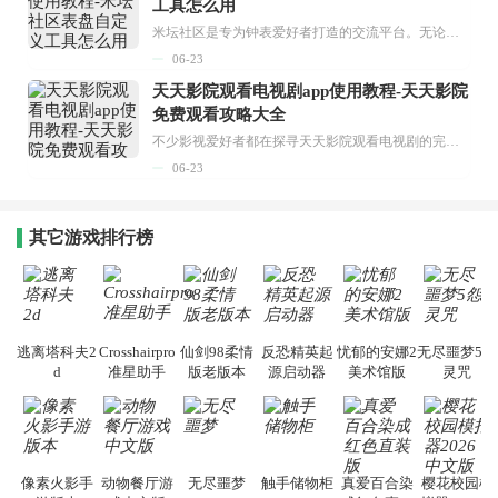
工具怎么用
米坛社区是专为钟表爱好者打造的交流平台。无论你是初涉钟表领域的普通爱好者，还是拥有多年收藏经验的资深玩家，都能在此找到属于自己的天地。 无需注册，就能轻松参与其中。通过专业的讨论论坛与丰富的交互功能，你可与世界各地的钟表爱好者畅快交流。若你钟情于钟表，米坛社区无疑是值得一试的理想之选。在这里，你能获取最新的手表资讯，交流见解，提升鉴赏品味，让每一块手表都成为收藏故事中重要的一部分。感兴趣的朋友，不要错过下载机会。...
06-23
天天影院观看电视剧app使用教程-天天影院
免费观看攻略大全
不少影视爱好者都在探寻天天影院观看电视剧的完整方法，结合最新平台使用规则，本篇新手入门攻略全面讲解观看渠道、检索流程、播放设置以及画面模式调整等实用内容。全文适配手机、电脑等主流设备，步骤简洁易懂，无论是初次使用的新手，还是想要优化观影体验的用户，都能参照内容快速上手，熟练掌握平台各项操作技巧，轻松畅享影视内容。...
06-23
其它游戏排行榜
逃离塔科夫2
Crosshairpro
仙剑98柔情
反恐精英起
忧郁的安娜2
无尽噩梦5怨
d
准星助手
版老版本
源启动器
美术馆版
灵咒
像素火影手
动物餐厅游
无尽噩梦
触手储物柜
真爱百合染
樱花校园模