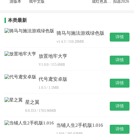
游版本
戏中文版
成红色直装
拟器2026中
版
文版
本类最新
骑马与施法游戏绿色版
详情
v1.4.3 / 110.28MB
放置地牢大亨
详情
V1.0.0 / 115.6MB
代号鸢安卓版
详情
1.0.5 / 1.1MB
星之翼
详情
0.0.353 / 1763.96MB
当铺人生2手机版1.016
详情
1.016 / 205.63MB