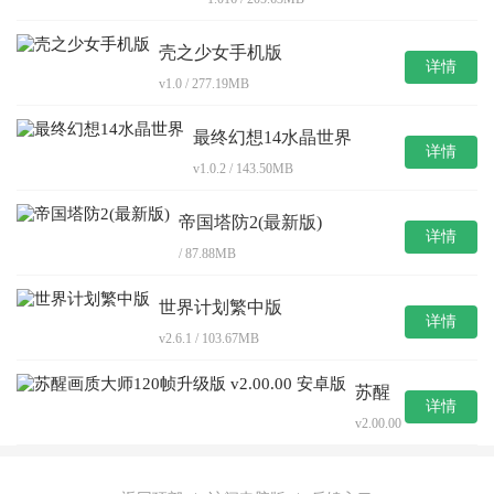
壳之少女手机版
详情
v1.0 / 277.19MB
最终幻想14水晶世界
详情
v1.0.2 / 143.50MB
帝国塔防2(最新版)
详情
/ 87.88MB
世界计划繁中版
详情
v2.6.1 / 103.67MB
苏醒
详情
画质
v2.00.00
大师
/
120帧
9.31MB
升级
版