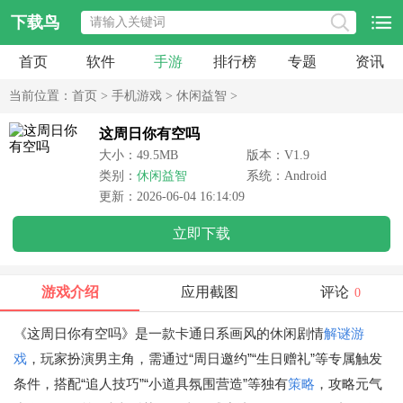
下载鸟
首页
软件
手游
排行榜
专题
资讯
当前位置：
首页
>
手机游戏
>
休闲益智
>
这周日你有空吗
大小：49.5MB
版本：V1.9
类别：
休闲益智
系统：Android
更新：2026-06-04 16:14:09
立即下载
游戏介绍
应用截图
评论
0
《这周日你有空吗》是一款卡通日系画风的休闲剧情
解谜游
戏
，玩家扮演男主角，需通过“周日邀约”“生日赠礼”等专属触发
条件，搭配“追人技巧”“小道具氛围营造”等独有
策略
，攻略元气