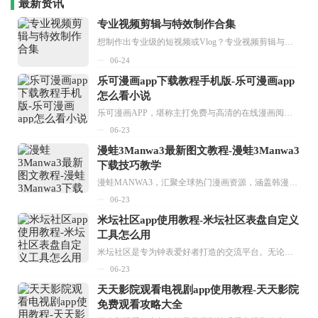
最新资讯
专业视频剪辑与特效制作合集
想制作出专业级的短视频或Vlog？专业视频剪辑与特效制作大全专题为你提供了从剪辑、抠像到特效包装的全套解决方案。无论是添加炫酷的片头、进行精准的视频抠图，还是制...
06-24
乐可漫画app下载教程手机版-乐可漫画app
怎么看小说
乐可漫画APP，堪称主打免费与高清的在线漫画阅读神器。其官方版提供海量完整版漫画资源，无论是国内漫画，还是日漫、韩漫、台漫、美漫等国外漫画，应有尽有，随时供你阅读。只需轻点一下，便能直接进入阅读界面。不仅如此，乐可漫画最新版本更新速度极快，在这里，你总能抢先看到全网一手漫画章节内容！...
06-23
漫蛙3Manwa3最新图文教程-漫蛙3Manwa3
下载技巧教学
漫蛙MANWA3，汇聚全球热门漫画资源，涵盖韩漫、欧美漫画、国漫等多种类型，题材丰富多样，全方位满足用户阅读喜好。它不仅是阅读平台，更是创作平台，为广大用户打造零门槛创作环境。...
06-23
米坛社区app使用教程-米坛社区表盘自定义
工具怎么用
米坛社区是专为钟表爱好者打造的交流平台。无论你是初涉钟表领域的普通爱好者，还是拥有多年收藏经验的资深玩家，都能在此找到属于自己的天地。 无需注册，就能轻松参与其中。通过专业的讨论论坛与丰富的交互功能，你可与世界各地的钟表爱好者畅快交流。若你钟情于钟表，米坛社区无疑是值得一试的理想之选。在这里，你能获取最新的手表资讯，交流见解，提升鉴赏品味，让每一块手表都成为收藏故事中重要的一部分。感兴趣的朋友，不要错过下载机会。...
06-23
天天影院观看电视剧app使用教程-天天影院
免费观看攻略大全