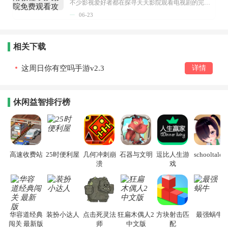
不少影视爱好者都在探寻天天影院观看电视剧的完整方法，结合最新平台使用规则，本篇新手入门攻略全面讲解观看渠道、检索流程、播放设置以及画面模式调整等实用内容。全文适配手机、电脑等主流设备，步骤简洁易懂，无论是初次使用的新手，还是想要优化观影体验的用户，都能参照内容快速上手，熟练掌握平台各项操作技巧，轻松畅享影视内容。...
06-23
相关下载
这周日你有空吗手游v2.3
详情
休闲益智排行榜
高速收费站
25时便利屋
几何冲刺崩
石器与文明
逗比人生游
schooltales
溃
戏
华容道经典
装扮小达人
点击死灵法
狂扁木偶人2
方块射击匹
最强蜗牛
闯关 最新版
师
中文版
配