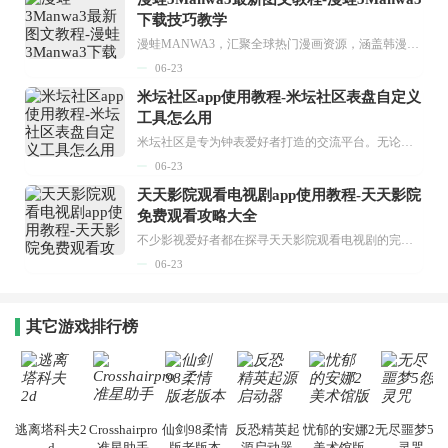
下载技巧教学
漫蛙MANWA3，汇聚全球热门漫画资源，涵盖韩漫、欧美漫画、国漫等多种类型，题材丰富多样，全方位满足用户阅读喜好。它不仅是阅读平台，更是创作平台，为广大用户打造零门槛创作环境。...
06-23
米坛社区app使用教程-米坛社区表盘自定义
工具怎么用
米坛社区是专为钟表爱好者打造的交流平台。无论你是初涉钟表领域的普通爱好者，还是拥有多年收藏经验的资深玩家，都能在此找到属于自己的天地。 无需注册，就能轻松参与其中。通过专业的讨论论坛与丰富的交互功能，你可与世界各地的钟表爱好者畅快交流。若你钟情于钟表，米坛社区无疑是值得一试的理想之选。在这里，你能获取最新的手表资讯，交流见解，提升鉴赏品味，让每一块手表都成为收藏故事中重要的一部分。感兴趣的朋友，不要错过下载机会。...
06-23
天天影院观看电视剧app使用教程-天天影院
免费观看攻略大全
不少影视爱好者都在探寻天天影院观看电视剧的完整方法，结合最新平台使用规则，本篇新手入门攻略全面讲解观看渠道、检索流程、播放设置以及画面模式调整等实用内容。全文适配手机、电脑等主流设备，步骤简洁易懂，无论是初次使用的新手，还是想要优化观影体验的用户，都能参照内容快速上手，熟练掌握平台各项操作技巧，轻松畅享影视内容。...
06-23
其它游戏排行榜
逃离塔科夫2
Crosshairpro
仙剑98柔情
反恐精英起
忧郁的安娜2
无尽噩梦5怨
d
准星助手
版老版本
源启动器
美术馆版
灵咒