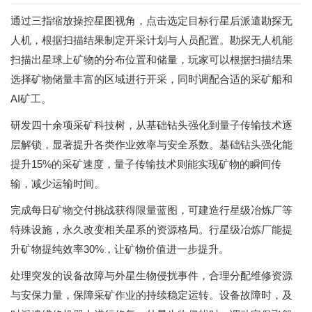
通过三指缩放操控星图视角，点击选定目标行星后派遣勘探无
人机，根据扫描结果制定开采计划与人员配置。勘探无人机能
扫描出星球上矿物的分布位置和储量，玩家可以根据扫描结果
选择矿物储量丰富的区域进行开采，同时调配合适的采矿船和
AI矿工。
研发四十余项采矿科技树，从基础钻头强化到量子传输技术逐
层解锁，显著提升各类作业效率与安全系数。基础钻头强化能
提升15%的采矿速度，量子传输技术则能实现矿物的瞬间传
输，减少运输时间。
完成每日矿物交付挑战获得限量蓝图，可建造行星级冶炼厂等
特殊设施，永久改变相关星系的资源格局。行星级冶炼厂能提
升矿物提纯效率30%，让矿物价值进一步提升。
处理突发的设备故障与外星生物侵扰事件，合理分配维修资源
与安保力量，保障采矿作业的持续稳定运转。设备故障时，及