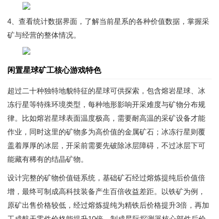
4、查看统计数据界面，了解当前星系的各种价值数据，掌握采
矿与经营的整体情况。
闲置星球矿工核心游戏特色
超过二十种独特地貌特征的星球可供探索，包含熔岩星球、冰
冻行星等特殊环境类型，每种地形影响开采难度与矿物分布规
律。比如熔岩星球表面温度极高，需要耐高温的采矿设备才能
作业，同时这里的矿物多为高价值的金属矿石；冰冻行星则覆
盖着厚厚的冰层，开采前需要先破除冰层障碍，不过冰层下可
能藏有稀有的结晶矿物。
设计完整的矿物价值链系统，基础矿石经过熔炼提纯后价值倍
增，最终可制成高科技装备产生百倍收益差距。以铁矿为例，
原矿出售价格较低，经过熔炼提纯为精铁后价格提升3倍，再加
工成航天零件价格能提升10倍，制成星际探测器核心部件后价