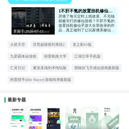
不肝不氪的放置挂机修仙手游推荐
厌倦了每天定时上线收菜、不充钱
就被吊打的修仙游戏？不肝不氪的
放置挂机修仙手游大全里收录的作
品，真正做到了让玩家佛系修仙。
更新于 2026-07-11
角色会自动打坐修炼、探索秘境，
16:46:04
离线期间也能积累修为和资源。你
只需要偶尔上线，一键领取海量收
火箭天空
洪荒超级签到系统2
龙之影h5版
益，然后轻松突破境界。没有繁琐
的日常任务，也没有逼氪的PVP榜
九星霸体诀游戏
闲置铁路大亨
江湖主宰手机版
单，让修仙回归到一种悠然自得的
养成体验。
亡灵日记
屠龙圣域剑术纯玩版
我独自飞升成仙游戏最新版
闲置猎手(Idle Slayer) 游戏纯净最新版
最新专题