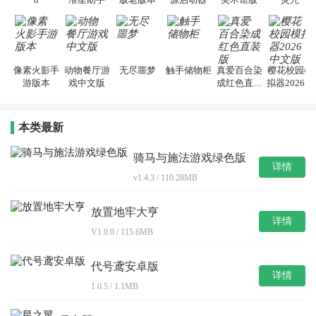
像素火影手
动物餐厅游
无尽噩梦
触手储物柜
真爱百合染
樱花校园模
游版本
戏中文版
成红色直装
拟器2026中
版
文版
本类最新
骑马与施法游戏绿色版
详情
v1.4.3 / 110.28MB
放置地牢大亨
详情
V1.0.0 / 115.6MB
代号鸢安卓版
详情
1.0.5 / 1.1MB