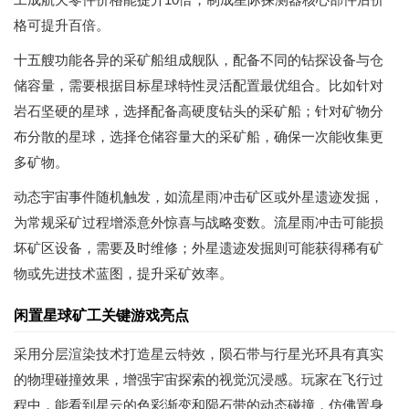
格可提升百倍。
十五艘功能各异的采矿船组成舰队，配备不同的钻探设备与仓
储容量，需要根据目标星球特性灵活配置最优组合。比如针对
岩石坚硬的星球，选择配备高硬度钻头的采矿船；针对矿物分
布分散的星球，选择仓储容量大的采矿船，确保一次能收集更
多矿物。
动态宇宙事件随机触发，如流星雨冲击矿区或外星遗迹发掘，
为常规采矿过程增添意外惊喜与战略变数。流星雨冲击可能损
坏矿区设备，需要及时维修；外星遗迹发掘则可能获得稀有矿
物或先进技术蓝图，提升采矿效率。
闲置星球矿工关键游戏亮点
采用分层渲染技术打造星云特效，陨石带与行星光环具有真实
的物理碰撞效果，增强宇宙探索的视觉沉浸感。玩家在飞行过
程中，能看到星云的色彩渐变和陨石带的动态碰撞，仿佛置身