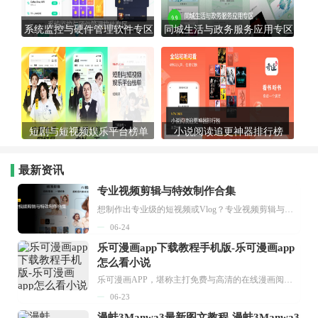
系统监控与硬件管理软件专区
同城生活与政务服务应用专区
短剧与短视频娱乐平台榜单
小说阅读追更神器排行榜
最新资讯
专业视频剪辑与特效制作合集
想制作出专业级的短视频或Vlog？专业视频剪辑与特效制作大全专题为你提供了从剪辑、抠像到特效包装的全套解决方案。无论是添加炫酷的片头、进行精准的视频抠图，还是制...
06-24
乐可漫画app下载教程手机版-乐可漫画app
怎么看小说
乐可漫画APP，堪称主打免费与高清的在线漫画阅读神器。其官方版提供海量完整版漫画资源，无论是国内漫画，还是日漫、韩漫、台漫、美漫等国外漫画，应有尽有，随时供你阅读。只需轻点一下，便能直接进入阅读界面。不仅如此，乐可漫画最新版本更新速度极快，在这里，你总能抢先看到全网一手漫画章节内容！...
06-23
漫蛙3Manwa3最新图文教程-漫蛙3Manwa3