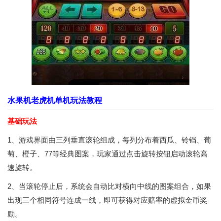
水果机老虎机单机玩法教程
基础玩法
1、游戏界面由三列垂直滚轮组成，每列分布着西瓜、铃铛、葡
萄、橙子、77等经典图案，玩家通过点击旋转按钮启动滚轮高
速旋转。
2、当滚轮停止后，系统会自动比对横向中线的图案组合，如果
出现三个相同符号连成一线，即可获得对应赔率的虚拟金币奖
励。