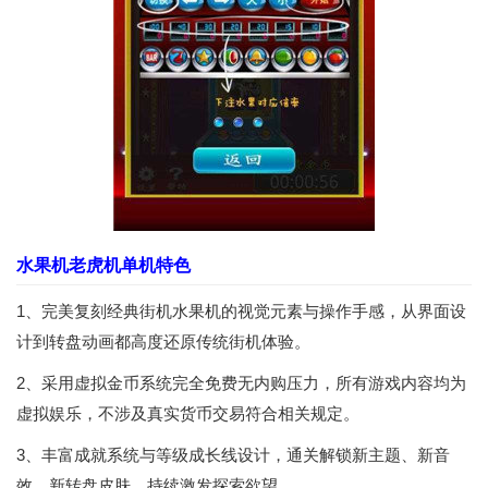
水果机老虎机单机特色
1、完美复刻经典街机水果机的视觉元素与操作手感，从界面设
计到转盘动画都高度还原传统街机体验。
2、采用虚拟金币系统完全免费无内购压力，所有游戏内容均为
虚拟娱乐，不涉及真实货币交易符合相关规定。
3、丰富成就系统与等级成长线设计，通关解锁新主题、新音
效、新转盘皮肤，持续激发探索欲望。