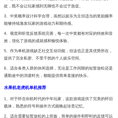
处，既不会让玩家感到无聊也不会过于急促。
3、中奖概率设计科学合理，虽然以娱乐为主但适当的奖励频率
能够持续激发玩家的游戏动力和期待感。
4、视觉和听觉反馈系统完善，每一次中奖都有对应的特效和音
效，强化了游戏的成就感和愉悦体验。
5、作为单机游戏缺乏社交互动功能，但这也正是其优势所在，
提供了完全私密、不受干扰的个人娱乐空间。
6、适合各类人群的休闲选择，无论是工作间隙的短暂放松还是
通勤途中的消遣时光，都能提供简单直接的快乐。
水果机老虎机单机推荐
1、对于怀念街机时代的中年玩家，这款游戏提供了完美的怀旧
载体，熟悉的符号和操作方式能唤起珍贵记忆。
2、适合需要短暂放松的上班族，简单的操作和即时的反馈可以