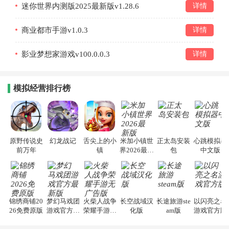
迷你世界内测版2025最新版v1.28.6
详情
商业都市手游v1.0.3
详情
影业梦想家游戏v100.0.0.3
详情
模拟经营排行榜
原野传说史
幻龙战记
舌尖上的小
米加小镇世
正太岛安装
心跳模拟器
前万年
镇
界2026最新
包
中文版
版
锦绣商铺20
梦幻马戏团
火柴人战争
长空战域汉
长途旅游ste
以闪亮之名
26免费原版
游戏官方最
荣耀手游无
化版
am版
游戏官方版
新版
广告版