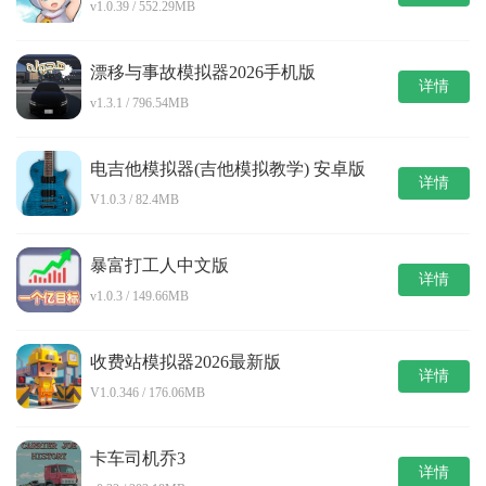
v1.0.39 / 552.29MB
漂移与事故模拟器2026手机版
详情
v1.3.1 / 796.54MB
电吉他模拟器(吉他模拟教学) 安卓版
详情
V1.0.3 / 82.4MB
暴富打工人中文版
详情
v1.0.3 / 149.66MB
收费站模拟器2026最新版
详情
V1.0.346 / 176.06MB
卡车司机乔3
详情