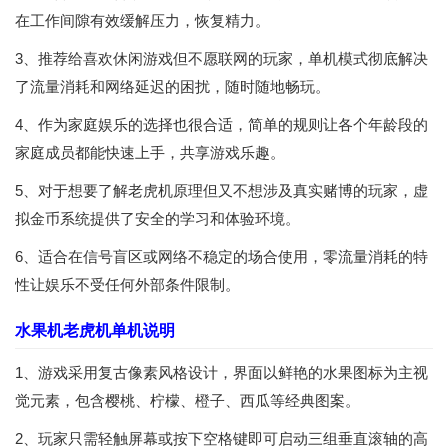
在工作间隙有效缓解压力，恢复精力。
3、推荐给喜欢休闲游戏但不愿联网的玩家，单机模式彻底解决
了流量消耗和网络延迟的困扰，随时随地畅玩。
4、作为家庭娱乐的选择也很合适，简单的规则让各个年龄段的
家庭成员都能快速上手，共享游戏乐趣。
5、对于想要了解老虎机原理但又不想涉及真实赌博的玩家，虚
拟金币系统提供了安全的学习和体验环境。
6、适合在信号盲区或网络不稳定的场合使用，零流量消耗的特
性让娱乐不受任何外部条件限制。
水果机老虎机单机说明
1、游戏采用复古像素风格设计，界面以鲜艳的水果图标为主视
觉元素，包含樱桃、柠檬、橙子、西瓜等经典图案。
2、玩家只需轻触屏幕或按下空格键即可启动三组垂直滚轴的高