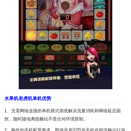
水果机老虎机单机优势
1、无需网络连接的单机模式彻底解决流量消耗和网络延迟困
扰，随时随地离线畅玩不受任何环境限制。
2、极低的手机配置要求，即使是老旧型号手机也能流畅运行游