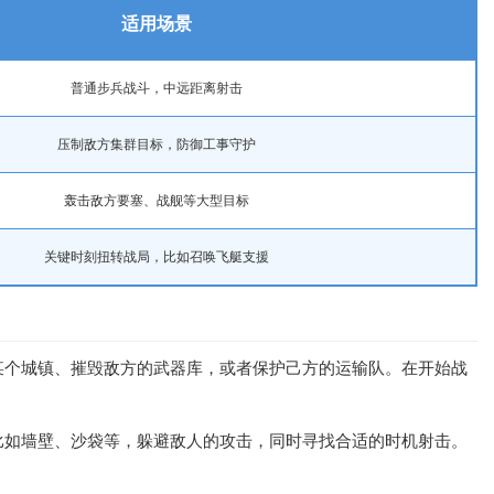
适用场景
普通步兵战斗，中远距离射击
压制敌方集群目标，防御工事守护
轰击敌方要塞、战舰等大型目标
关键时刻扭转战局，比如召唤飞艇支援
某个城镇、摧毁敌方的武器库，或者保护己方的运输队。在开始战
比如墙壁、沙袋等，躲避敌人的攻击，同时寻找合适的时机射击。