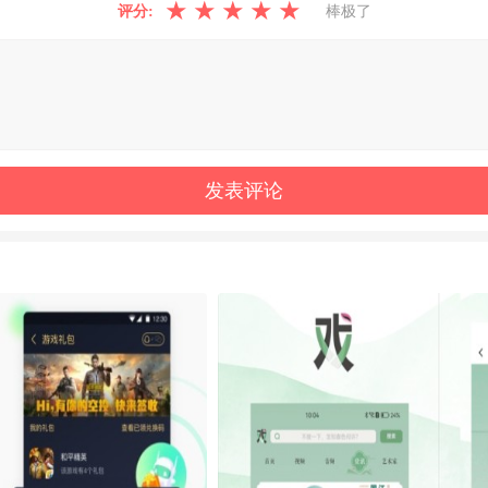
★
★
★
★
★
评分:
棒极了