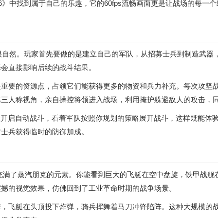
6》中找到属于自己的乐趣，它的60fps流畅画面更是让战场的每
得很自然。玩家首先要做的是建立自己的军队，从招募士兵到制造武
择会直接影响后续的战斗结果。
是重要的资源点，占领它们能获得更多的物资和兵力补充。每次攻坚
第三人称视角，亲自操控将领进入战场，利用掩护躲避敌人的攻击，
可以开启自动战斗，看着军队按照你规划的策略展开战斗，这样既能体
方士兵获得临时的防御加成。
世界充满了蒸汽朋克的元素。你能看到巨大的飞艇在空中盘旋，铁甲战
震撼的视觉效果，仿佛回到了工业革命时期的战争场景。
，飞艇在头顶投下炸弹，骑兵挥舞着马刀冲锋陷阵。这种大规模的战斗