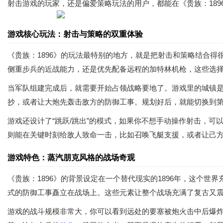
射击游戏的玩家，还是偏爱策略玩法的用户，都能在《贵族：189
游戏核心玩法：射击与策略的双重体验
《贵族：1896》的玩法最特别的地方，就是把射击和策略结合
侧重步兵的近战能力，还是优先配备远程的加特林机枪，这些选
当军队组建完成后，就需要开始占领战略要地了。游戏里的城镇
抄，或者让大炮先轰击敌方的防御工事。规划好后，就能切换到
游戏还设计了“跳跃/跳出”的模式，如果你不想手动操作射击，
则能在关键时刻给敌人致命一击，比如召唤飞艇支援，或者让己
游戏特色：蒸汽朋克风格的战场奇观
《贵族：1896》的背景设定在一个替代现实的1896年，这个
式的防御工事矗立在战场上。这些元素让整个战场充满了复古又
游戏的战斗规模非常大，你可以看到远处的要塞被炮火击中后爆炸