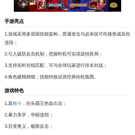
手游亮点
1.游戏采用多层级技能架构，普通攻击与必杀技可衔接形成高伤
连段；
2.引入破防反击机制，把握时机可实现逆转胜局；
3.支持实时在线匹配，可与全球玩家进行排名对战；
4.角色建模精细，技能特效还原经典街机氛围。
游戏特色
1.真
格斗
，街头霸王热血出击；
2.暴力美学，华丽连招；
3.百变奥义，极限反击；