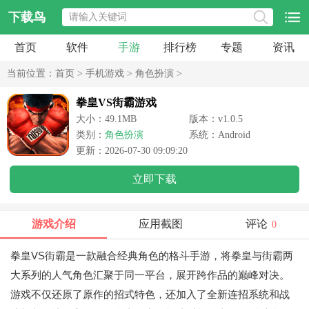
下载鸟
首页
软件
手游
排行榜
专题
资讯
当前位置：
首页
>
手机游戏
>
角色扮演
>
拳皇VS街霸游戏
大小：49.1MB
版本：v1.0.5
类别：
角色扮演
系统：Android
更新：2026-07-30 09:09:20
立即下载
游戏介绍
应用截图
评论
0
拳皇VS街霸是一款融合经典角色的格斗手游，将拳皇与街霸两
大系列的人气角色汇聚于同一平台，展开跨作品的巅峰对决。
游戏不仅还原了原作的招式特色，还加入了全新连招系统和战