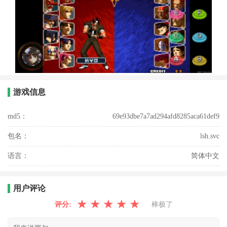
游戏信息
md5：
69e93dbe7a7ad294afd8285aca61def9
包名：
lsh.svc
语言：
简体中文
用户评论
★
★
★
★
★
评分:
棒极了