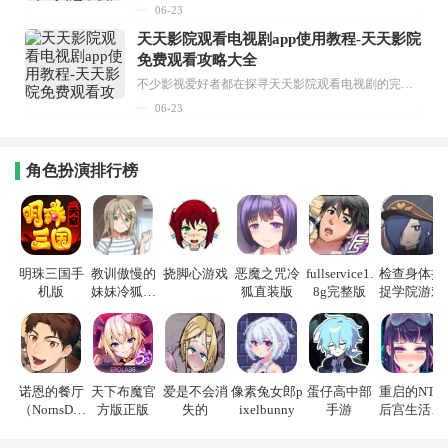
06-23
天天影院观看电视剧app使用教程-天天影院
免费观看攻略大全
不少影视爱好者都在探寻天天影院观看电视剧的完整方法，结合最新平台使用规则，本篇新手入门攻略全面讲解观看渠道、检索流程、播放设置以及画面模式调整等实用内容。全文适配手机、电脑等主流设备，步骤简洁易懂，无论是初次使用的新手，还是想要优化观影体验的用户，都能参照内容快速上手，熟练掌握平台各项操作技巧，轻松畅享影视内容。...
06-23
角色扮演排行榜
明珠三国手
教训傲慢的
挠脚心游戏
恶魔之咒冷
fullservice1.
检查身体捕
机版
妹妹冷狐游
狐直装版
8g完整版
捉学院游戏
戏
诺恩的餐厅
天下布魔官
爱是不会消
像素兔女郎p
蛋仔高中部
重启的NTR
（NornsDin
方版正版
失的
ixelbunny
手游
后宫生活游
e）
戏