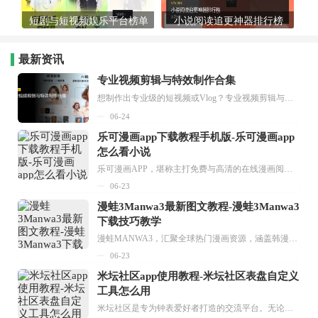
短剧与短视频娱乐平台榜单
小说阅读追更神器排行榜
最新资讯
专业视频剪辑与特效制作合集
想制作出专业级的短视频或Vlog？专业视频剪辑与特效制作大全专题为你提供了从剪辑、抠像到特效包装的全套解决方案。无论是添加炫酷的片头、进行精准的视频抠图，还是制...
06-24
乐可漫画app下载教程手机版-乐可漫画app
怎么看小说
乐可漫画APP，堪称主打免费与高清的在线漫画阅读神器。其官方版提供海量完整版漫画资源，无论是国内漫画，还是日漫、韩漫、台漫、美漫等国外漫画，应有尽有，随时供你阅读。只需轻点一下，便能直接进入阅读界面。不仅如此，乐可漫画最新版本更新速度极快，在这里，你总能抢先看到全网一手漫画章节内容！...
06-23
漫蛙3Manwa3最新图文教程-漫蛙3Manwa3
下载技巧教学
漫蛙MANWA3，汇聚全球热门漫画资源，涵盖韩漫、欧美漫画、国漫等多种类型，题材丰富多样，全方位满足用户阅读喜好。它不仅是阅读平台，更是创作平台，为广大用户打造零门槛创作环境。...
06-23
米坛社区app使用教程-米坛社区表盘自定义
工具怎么用
米坛社区是专为钟表爱好者打造的交流平台。无论你是初涉钟表领域的普通爱好者，还是拥有多年收藏经验的资深玩家，都能在此找到属于自己的天地。 无需注册，就能轻松参与其中。通过专业的讨论论坛与丰富的交互功能，你可与世界各地的钟表爱好者畅快交流。若你钟情于钟表，米坛社区无疑是值得一试的理想之选。在这里，你能获取最新的手表资讯，交流见解，提升鉴赏品味，让每一块手表都成为收藏故事中重要的一部分。感兴趣的朋友，不要错过下载机会。...