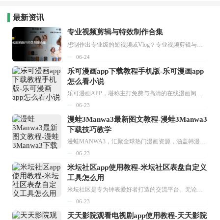
最新资讯
专业视频剪辑与特效制作合集
想制作出专业级的短视频或Vlog？专业视频剪辑与特效制作大全专题为你提供了从剪辑、抠像到特效包装的全套解决方案。无论是添加炫酷的片头、进行精准的视频抠图，还是制...
06-24
乐可漫画app下载教程手机版-乐可漫画app
怎么看小说
乐可漫画APP，堪称主打免费与高清的在线漫画阅读神器。其官方版提供海量完整版漫画资源，无论是国内漫画，还是日漫、韩漫、台漫、美漫等国外漫画，应有尽有，随时供你阅读。只需轻点一下，便能直接进入阅读界面。不仅如此，乐可漫画最新版本更新速度极快，在这里，你总能抢先看到全网一手漫画章节内容！...
06-23
漫蛙3Manwa3最新图文教程-漫蛙3Manwa3
下载技巧教学
漫蛙MANWA3，汇聚全球热门漫画资源，涵盖韩漫、欧美漫画、国漫等多种类型，题材丰富多样，全方位满足用户阅读喜好。它不仅是阅读平台，更是创作平台，为广大用户打造零门槛创作环境。...
06-23
米坛社区app使用教程-米坛社区表盘自定义
工具怎么用
米坛社区是专为钟表爱好者打造的交流平台。无论你是初涉钟表领域的普通爱好者，还是拥有多年收藏经验的资深玩家，都能在此找到属于自己的天地。 无需注册，就能轻松参与其中。通过专业的讨论论坛与丰富的交互功能，你可与世界各地的钟表爱好者畅快交流。若你钟情于钟表，米坛社区无疑是值得一试的理想之选。在这里，你能获取最新的手表资讯，交流见解，提升鉴赏品味，让每一块手表都成为收藏故事中重要的一部分。感兴趣的朋友，不要错过下载机会。...
06-23
天天影院观看电视剧app使用教程-天天影院