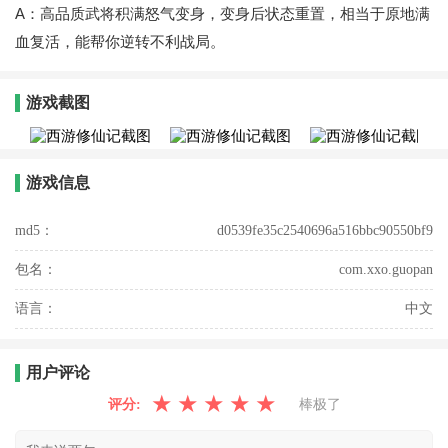
A：高品质武将积满怒气变身，变身后状态重置，相当于原地满
血复活，能帮你逆转不利战局。
游戏截图
游戏信息
md5：
d0539fe35c2540696a516bbc90550bf9
包名：
com.xxo.guopan
语言：
中文
用户评论
★
★
★
★
★
评分:
棒极了