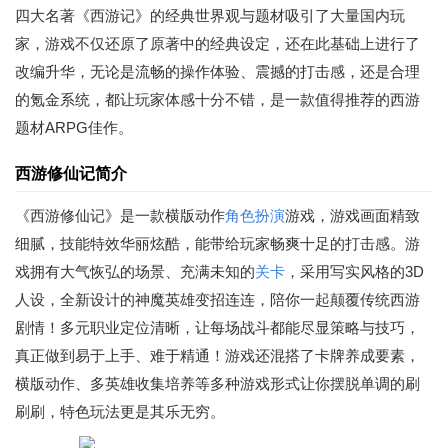
四大名著《西游记》的经典世界观与题材吸引了大量国内玩
家，游戏不仅还原了原著中的经典设定，还在此基础上进行了
改编升华，无论是流畅的操作体验、震撼的打击感，还是合理
的氪金系统，都让玩家体感十分不错，是一款值得推荐的西游
题材ARPG佳作。
西游修仙记简介
《西游修仙记》是一款横版动作
角色扮演
游戏，游戏画面精致
细腻，技能特效华丽炫酷，能带给玩家畅爽十足的打击感。游
戏拥有大气恢弘的场景、充满未知的
关卡
，采用写实风格的3D
人设，全新设计的神魔英雄变招连连，陪你一起颠覆传统西游
剧情！多元职业定位清晰，让每场战斗都能尽显策略与技巧，
真正做到易于上手、难于精通！游戏还混搭了卡牌养成要素，
横版动作、多英雄收集培养等多种游戏形式让你摆脱单调的刷
刷刷，特色玩法更是其乐无穷。