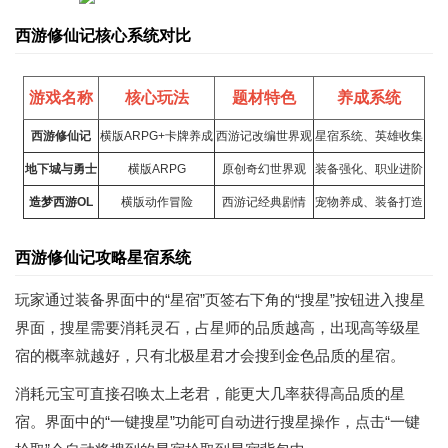
西游修仙记核心系统对比
游戏名称
核心玩法
题材特色
养成系统
西游修仙记
横版ARPG+
卡牌
养成
西游记改编世界观
星宿系统、英雄收集
地下城与勇士
横版ARPG
原创奇幻世界观
装备强化、职业进阶
造梦西游
OL
横版动作冒险
西游记经典剧情
宠物养成、装备打造
西游修仙记攻略星宿系统
玩家通过装备界面中的“星宿”页签右下角的“搜星”按钮进入搜星
界面，搜星需要消耗灵石，占星师的品质越高，出现高等级星
宿的概率就越好，只有北极星君才会搜到金色品质的星宿。
消耗元宝可直接召唤太上老君，能更大几率获得高品质的星
宿。界面中的“一键搜星”功能可自动进行搜星操作，点击“一键