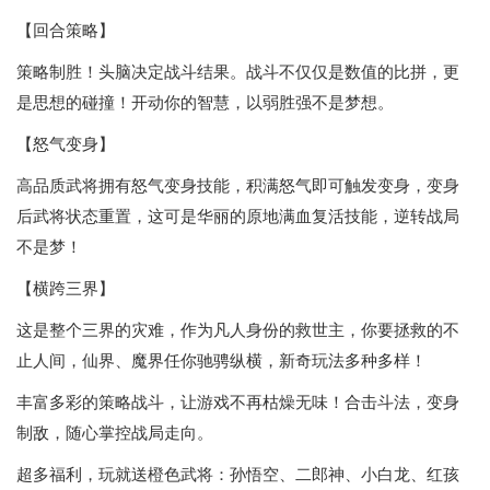
【回合策略】
策略制胜！头脑决定战斗结果。战斗不仅仅是数值的比拼，更
是思想的碰撞！开动你的智慧，以弱胜强不是梦想。
【怒气变身】
高品质武将拥有怒气变身技能，积满怒气即可触发变身，变身
后武将状态重置，这可是华丽的原地满血复活技能，逆转战局
不是梦！
【横跨三界】
这是整个三界的灾难，作为凡人身份的救世主，你要拯救的不
止人间，仙界、魔界任你驰骋纵横，新奇玩法多种多样！
丰富多彩的策略战斗，让游戏不再枯燥无味！合击斗法，变身
制敌，随心掌控战局走向。
超多福利，玩就送橙色武将：孙悟空、二郎神、小白龙、红孩