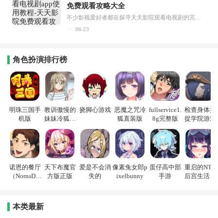
免费观看攻略大全
不少影视爱好者都在探寻天天影院观看电视剧的完整方法，结合最新平台使用规则，本篇新手入门攻略全面讲解观看渠道、检索流程、播放设置以及画面模式调整等实用内容。全文适配手机、电脑等主流设备，步骤简洁易懂，无论是初次使用的新手，还是想要优化观影体验的用户，都能参照内容快速上手，熟练掌握平台各项操作技巧，轻松畅享影视内容。...
06-23
角色扮演排行榜
明珠三国手
教训傲慢的
挠脚心游戏
恶魔之咒冷
fullservice1.
检查身体捕
机版
妹妹冷狐游
狐直装版
8g完整版
捉学院游戏
戏
诺恩的餐厅
天下布魔官
爱是不会消
像素兔女郎p
蛋仔高中部
重启的NTR
（NornsDin
方版正版
失的
ixelbunny
手游
后宫生活游
e）
戏
本类最新