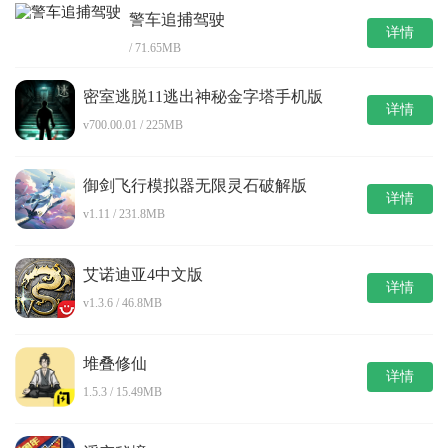
警车追捕驾驶
详情
/ 71.65MB
密室逃脱11逃出神秘金字塔手机版
详情
v700.00.01 / 225MB
御剑飞行模拟器无限灵石破解版
详情
v1.11 / 231.8MB
艾诺迪亚4中文版
详情
v1.3.6 / 46.8MB
堆叠修仙
详情
1.5.3 / 15.49MB