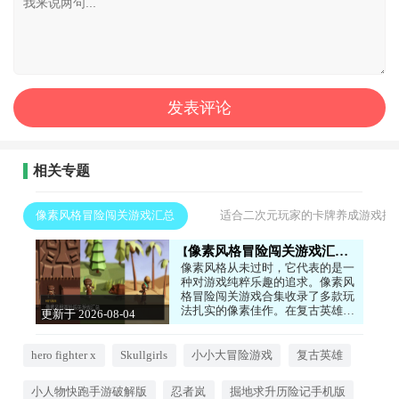
相关专题
像素风格冒险闯关游戏汇总
适合二次元玩家的卡牌养成游戏推
像素风格冒险闯关游戏汇总
像素风格从未过时，它代表的是一
种对游戏纯粹乐趣的追求。像素风
格冒险闯关游戏合集收录了多款玩
法扎实的像素佳作。在复古英雄
更新于 2026-08-04
中，你将扮演经典英雄拯救世界；
10:43:01
小人物快跑手游破解版则是一款充
满创意的竞速闯关游戏；掘地求升
hero fighter x
Skullgirls
小小大冒险游戏
复古英雄
历险记手机版用简单的操作带来了
极高的挑战性。这些游戏虽然画面
小人物快跑手游破解版
忍者岚
掘地求升历险记手机版
复古，但关卡设计精巧，操作手感