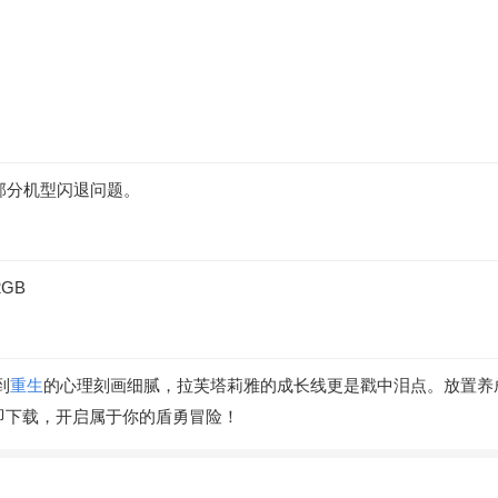
修复部分机型闪退问题。
2GB
到
重生
的心理刻画细腻，拉芙塔莉雅的成长线更是戳中泪点。放置养
即下载，开启属于你的盾勇冒险！