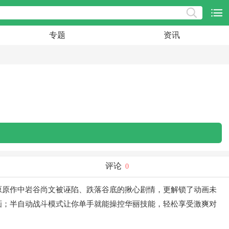
专题
资讯
评论
0
1还原原作中岩谷尚文被诬陷、跌落谷底的揪心剧情，更解锁了动画未
画；半自动战斗模式让你单手就能操控华丽技能，轻松享受激爽对