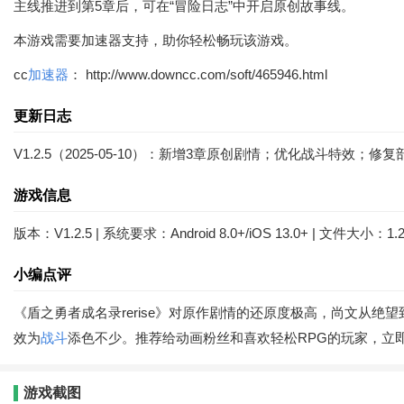
主线推进到第5章后，可在“冒险日志”中开启原创故事线。
本游戏需要加速器支持，助你轻松畅玩该游戏。
cc
加速器
： http://www.downcc.com/soft/465946.html
更新日志
V1.2.5（2025-05-10）：新增3章原创剧情；优化战斗特效；
游戏信息
版本：V1.2.5 | 系统要求：Android 8.0+/iOS 13.0+ | 文件大小：1.
小编点评
《盾之勇者成名录rerise》对原作剧情的还原度极高，尚文从绝望
效为
战斗
添色不少。推荐给动画粉丝和喜欢轻松RPG的玩家，立
游戏截图