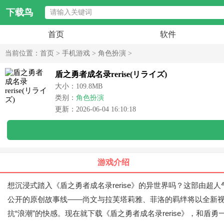
下载鸟
首页
软件
当前位置：
首页
>
手机游戏
>
角色扮演
>
盾之勇者成名录rerise(リライズ)
大小：109.8MB
类别：
角色扮演
更新：2026-06-04 16:10:18
游戏介绍
想沉浸式踏入《盾之勇者成名录rerise》的异世界吗？这部由
公开的原创故事线——尚文与拉芙塔莉雅、菲洛的羁绊将以全新
抗“浪潮”的快感。现在就下载《盾之勇者成名录rerise》，和盾