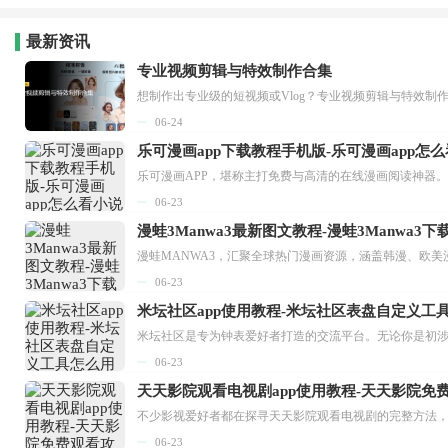
最新资讯
专业视频剪辑与特效制作合集
想制作出专业级的短视频或Vlog？专业视频剪辑与特效制
06-24
乐可漫画app下载教程手机版-乐可漫画app怎
06-23
漫蛙3Manwa3最新图文教程-漫蛙3Manwa3
漫蛙MANWA3，汇聚全球热门漫画资源，涵盖韩漫、欧美
06-23
米坛社区app使用教程-米坛社区表盘自定义工
06-23
天天影院观看电视剧app使用教程-天天影院免
06-23