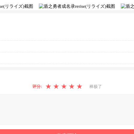
★
★
★
★
★
评分:
棒极了