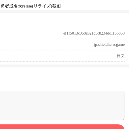
ef1f5013c068a921c5c8234dc1136859
jp.shieldhero.game
日文