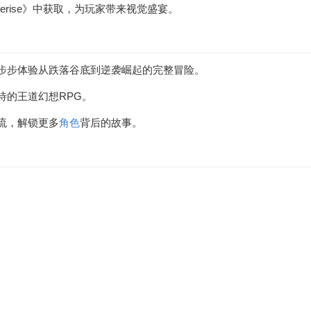
rise》中获取，为玩家带来视觉盛宴。
步步体验从跌落谷底到逆袭崛起的完整冒险。
待的王道幻想RPG。
流，解锁更多
角色
背后的故事。