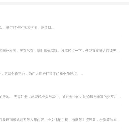
、进行精准的视频抠图，还是制...
乐可漫画APP，堪称主打免费与高清的在线漫画阅读神器。其官方版提供海量完整版漫画资源，无论是国内漫画，还是日漫、韩漫、台漫、美漫等国外漫画，应有尽有，随时供你阅读。只需轻点一下，便能直接进入阅读界面。不仅如此，乐可漫画最新版本更新速度极快，在这里，你总能抢先看到全网一手漫画章节内容！...
，更是创作平台，为广大用户打造零门槛创作环境。...
米坛社区是专为钟表爱好者打造的交流平台。无论你是初涉钟表领域的普通爱好者，还是拥有多年收藏经验的资深玩家，都能在此找到属于自己的天地。 无需注册，就能轻松参与其中。通过专业的讨论论坛与丰富的交互功能，你可与世界各地的钟表爱好者畅快交流。若你钟情于钟表，米坛社区无疑是值得一试的理想之选。在这里，你能获取最新的手表资讯，交流见解，提升鉴赏品味，让每一块手表都成为收藏故事中重要的一部分。感兴趣的朋友，不要错过下载机会。...
不少影视爱好者都在探寻天天影院观看电视剧的完整方法，结合最新平台使用规则，本篇新手入门攻略全面讲解观看渠道、检索流程、播放设置以及画面模式调整等实用内容。全文适配手机、电脑等主流设备，步骤简洁易懂，无论是初次使用的新手，还是想要优化观影体验的用户，都能参照内容快速上手，熟练掌握平台各项操作技巧，轻松畅享影视内容。...