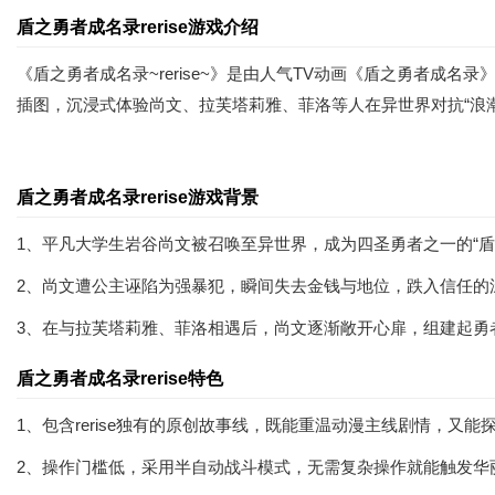
盾之勇者成名录rerise游戏介绍
《盾之勇者成名录~rerise~》是由人气TV动画《盾之勇者
插图，沉浸式体验尚文、拉芙塔莉雅、菲洛等人在异世界对抗“浪
盾之勇者成名录rerise游戏背景
1、平凡大学生岩谷尚文被召唤至异世界，成为四圣勇者之一的“盾
2、尚文遭公主诬陷为强暴犯，瞬间失去金钱与地位，跌入信任的
3、在与拉芙塔莉雅、菲洛相遇后，尚文逐渐敞开心扉，组建起勇
盾之勇者成名录rerise特色
1、包含rerise独有的原创故事线，既能重温动漫主线剧情，
2、操作门槛低，采用半自动战斗模式，无需复杂操作就能触发华