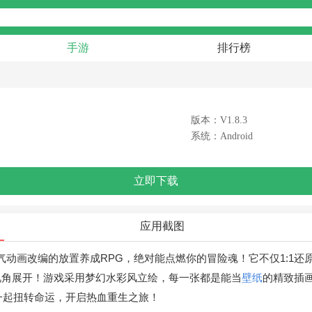
手游
排行榜
版本：V1.8.3
系统：Android
立即下载
应用截图
超人气动画改编的放置养成RPG，绝对能点燃你的冒险魂！它不仅1:
视角展开！游戏采用梦幻水彩风立绘，每一张都是能当
壁纸
的精致插
勇一起扭转命运，开启热血重生之旅！