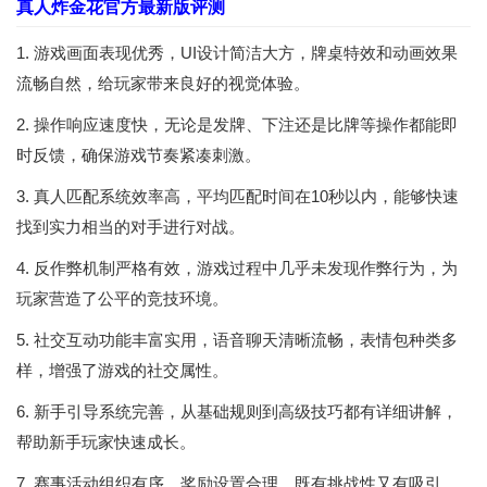
真人炸金花官方最新版评测
1. 游戏画面表现优秀，UI设计简洁大方，牌桌特效和动画效果
流畅自然，给玩家带来良好的视觉体验。
2. 操作响应速度快，无论是发牌、下注还是比牌等操作都能即
时反馈，确保游戏节奏紧凑刺激。
3. 真人匹配系统效率高，平均匹配时间在10秒以内，能够快速
找到实力相当的对手进行对战。
4. 反作弊机制严格有效，游戏过程中几乎未发现作弊行为，为
玩家营造了公平的竞技环境。
5. 社交互动功能丰富实用，语音聊天清晰流畅，表情包种类多
样，增强了游戏的社交属性。
6. 新手引导系统完善，从基础规则到高级技巧都有详细讲解，
帮助新手玩家快速成长。
7. 赛事活动组织有序，奖励设置合理，既有挑战性又有吸引