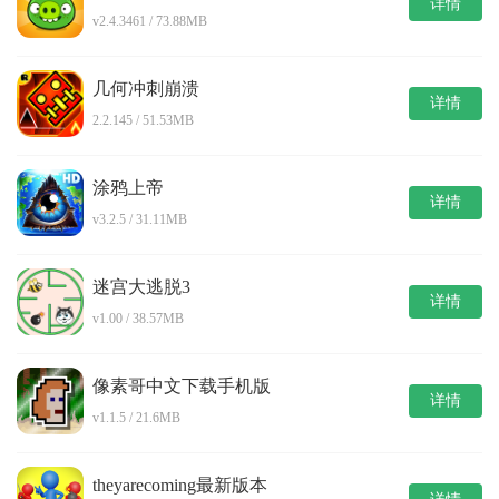
详情
v2.4.3461 / 73.88MB
几何冲刺崩溃
详情
2.2.145 / 51.53MB
涂鸦上帝
详情
v3.2.5 / 31.11MB
迷宫大逃脱3
详情
v1.00 / 38.57MB
像素哥中文下载手机版
详情
v1.1.5 / 21.6MB
theyarecoming最新版本