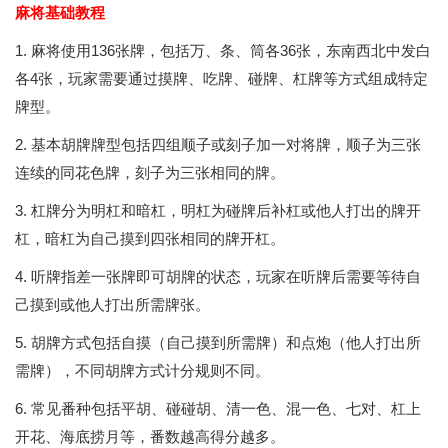
麻将基础教程
1. 麻将使用136张牌，包括万、条、筒各36张，东南西北中发白
各4张，玩家需要通过摸牌、吃牌、碰牌、杠牌等方式组成特定
牌型。
2. 基本胡牌牌型包括四组顺子或刻子加一对将牌，顺子为三张
连续的同花色牌，刻子为三张相同的牌。
3. 杠牌分为明杠和暗杠，明杠为碰牌后补杠或他人打出的牌开
杠，暗杠为自己摸到四张相同的牌开杠。
4. 听牌指差一张牌即可胡牌的状态，玩家在听牌后需要等待自
己摸到或他人打出所需牌张。
5. 胡牌方式包括自摸（自己摸到所需牌）和点炮（他人打出所
需牌），不同胡牌方式计分规则不同。
6. 常见番种包括平胡、碰碰胡、清一色、混一色、七对、杠上
开花、海底捞月等，番数越高得分越多。