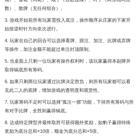
数）、散牌（无任何组合）。
3. 游戏开始前所有玩家需投入底注，操作顺序从庄家的下家开
始按逆时针方向依次进行。
4. 玩家在自己的回合可以选择看牌、跟注、加注、比牌或弃牌
等操作，加注金额不能超过单注封顶限制。
5. 当桌面上只剩一位玩家有操作权利时，该玩家赢得本副牌并
取得锅底所有筹码。
6. 如果只剩两位玩家通过比牌决定胜负，则所有玩家都可以看
见此二人的底牌，增加游戏的透明度和观赏性。
7. 玩家筹码不足时可以选择"孤注一掷"功能，下掉所有筹码与所
有对手比牌，全胜则赢得锅底。
8. 达成特定牌型并最终取胜可获得额外奖励，如豹子赢得特殊
奖励为底分总和×10倍，顺金为底分总和×5倍。