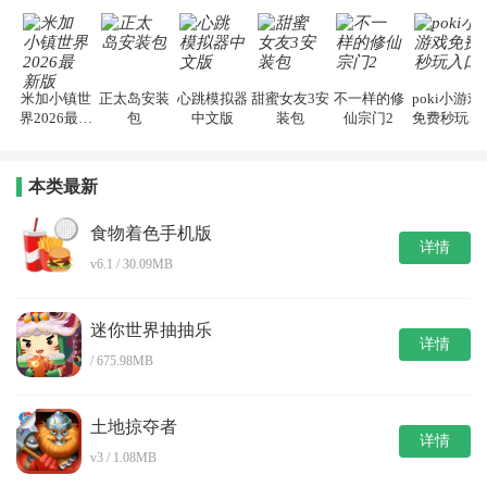
手机版
版
米加小镇世
正太岛安装
心跳模拟器
甜蜜女友3安
不一样的修
poki小游戏
界2026最新
包
中文版
装包
仙宗门2
免费秒玩入
版
口
本类最新
食物着色手机版
详情
v6.1 / 30.09MB
迷你世界抽抽乐
详情
/ 675.98MB
土地掠夺者
详情
v3 / 1.08MB