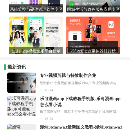
系统监控与硬件管理软件专区
同城生活与政务服务应用专区
短剧与短视频娱乐平台榜单
小说阅读追更神器排行榜
最新资讯
专业视频剪辑与特效制作合集
想制作出专业级的短视频或Vlog？专业视频剪辑与特效制作大全专题为你提供了从剪辑、抠像到特效包装的全套解决方案。无论是添加炫酷的片头、进行精准的视频抠图，还是制...
06-24
乐可漫画app下载教程手机版-乐可漫画app
怎么看小说
乐可漫画APP，堪称主打免费与高清的在线漫画阅读神器。其官方版提供海量完整版漫画资源，无论是国内漫画，还是日漫、韩漫、台漫、美漫等国外漫画，应有尽有，随时供你阅读。只需轻点一下，便能直接进入阅读界面。不仅如此，乐可漫画最新版本更新速度极快，在这里，你总能抢先看到全网一手漫画章节内容！...
06-23
漫蛙3Manwa3最新图文教程-漫蛙3Manwa3