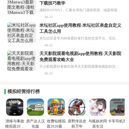
下载技巧教学
漫蛙MANWA3，汇聚全球热门漫画资源，涵盖韩漫、欧美漫画、国漫等多种类型，题材丰富多样，全方位满足用户阅读喜好。它不仅是阅读平台，更是创作平台，为广大用户打造零门槛创作环境。...
06-23
米坛社区app使用教程-米坛社区表盘自定义
工具怎么用
米坛社区是专为钟表爱好者打造的交流平台。无论你是初涉钟表领域的普通爱好者，还是拥有多年收藏经验的资深玩家，都能在此找到属于自己的天地。 无需注册，就能轻松参与其中。通过专业的讨论论坛与丰富的交互功能，你可与世界各地的钟表爱好者畅快交流。若你钟情于钟表，米坛社区无疑是值得一试的理想之选。在这里，你能获取最新的手表资讯，交流见解，提升鉴赏品味，让每一块手表都成为收藏故事中重要的一部分。感兴趣的朋友，不要错过下载机会。...
06-23
天天影院观看电视剧app使用教程-天天影院
免费观看攻略大全
不少影视爱好者都在探寻天天影院观看电视剧的完整方法，结合最新平台使用规则，本篇新手入门攻略全面讲解观看渠道、检索流程、播放设置以及画面模式调整等实用内容。全文适配手机、电脑等主流设备，步骤简洁易懂，无论是初次使用的新手，还是想要优化观影体验的用户，都能参照内容快速上手，熟练掌握平台各项操作技巧，轻松畅享影视内容。...
06-23
模拟经营排行榜
漂移与事故
房产达人汉
收费站模拟
原野传说史
与狐妖的同
卡车司机乔3
模拟器2026
化版
器2026最新
前万年
居生活