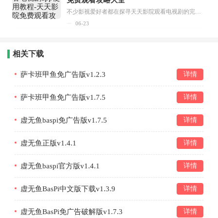
不少影视爱好者都在探寻天天影院观看电视剧的完整方法，结合最新平台使用规则，本篇新手入门攻略全面讲解观看渠道、检索流程、播放设置以及画面模式调整等实用内容。全文适配手机、电脑等主流设备，步骤简洁易懂，无论是初次使用的新手，还是想要优化观影体验的用户，都能参照内容快速上手，熟练掌握平台各项操作技巧，轻松畅享影视内容。...
06-23
相关下载
萨卡班甲鱼免广告版v1.2.3
详情
萨卡班甲鱼免广告版v1.7.5
详情
虚无鱼baspi免广告版v1.7.5
详情
虚无鱼正版v1.4.1
详情
虚无鱼baspi官方版v1.4.1
详情
虚无鱼BasPi中文版下载v1.3.9
详情
虚无鱼BasPi免广告破解版v1.7.3
详情