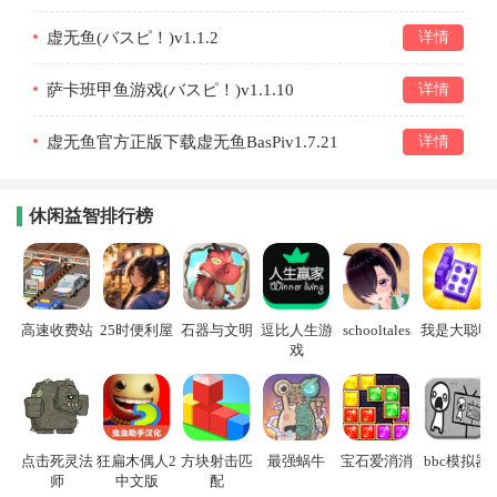
虚无鱼(バスピ！)v1.1.2
详情
萨卡班甲鱼游戏(バスピ！)v1.1.10
详情
虚无鱼官方正版下载虚无鱼BasPiv1.7.21
详情
休闲益智排行榜
高速收费站
25时便利屋
石器与文明
逗比人生游
schooltales
我是大聪明
戏
点击死灵法
狂扁木偶人2
方块射击匹
最强蜗牛
宝石爱消消
bbc模拟器
师
中文版
配