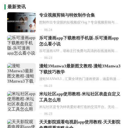
最新资讯
专业视频剪辑与特效制作合集
想制作出专业级的短视频或Vlog？专业视频剪辑与特效制作大全专题为你提供了从剪辑、抠像到特效包装的全套解决方案。无论是添加炫酷的片头、进行精准的视频抠图，还是制...
06-24
乐可漫画app下载教程手机版-乐可漫画app
怎么看小说
乐可漫画APP，堪称主打免费与高清的在线漫画阅读神器。其官方版提供海量完整版漫画资源，无论是国内漫画，还是日漫、韩漫、台漫、美漫等国外漫画，应有尽有，随时供你阅读。只需轻点一下，便能直接进入阅读界面。不仅如此，乐可漫画最新版本更新速度极快，在这里，你总能抢先看到全网一手漫画章节内容！...
06-23
漫蛙3Manwa3最新图文教程-漫蛙3Manwa3
下载技巧教学
漫蛙MANWA3，汇聚全球热门漫画资源，涵盖韩漫、欧美漫画、国漫等多种类型，题材丰富多样，全方位满足用户阅读喜好。它不仅是阅读平台，更是创作平台，为广大用户打造零门槛创作环境。...
06-23
米坛社区app使用教程-米坛社区表盘自定义
工具怎么用
米坛社区是专为钟表爱好者打造的交流平台。无论你是初涉钟表领域的普通爱好者，还是拥有多年收藏经验的资深玩家，都能在此找到属于自己的天地。 无需注册，就能轻松参与其中。通过专业的讨论论坛与丰富的交互功能，你可与世界各地的钟表爱好者畅快交流。若你钟情于钟表，米坛社区无疑是值得一试的理想之选。在这里，你能获取最新的手表资讯，交流见解，提升鉴赏品味，让每一块手表都成为收藏故事中重要的一部分。感兴趣的朋友，不要错过下载机会。...
06-23
天天影院观看电视剧app使用教程-天天影院
免费观看攻略大全