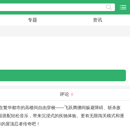
专题
资讯
评论
0
，在繁华都市的高楼间自由穿梭——飞跃腾挪间躲避障碍、斩杀敌
面搭配轻松音乐，带来沉浸式的疾驰体验。更有无限闯关模式和逐
你的屋顶忍者传奇吧！