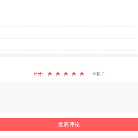
★
★
★
★
★
评分:
棒极了