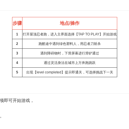
步骤
地点/操作
1
打开屋顶忍者跑，进入主界面选择【TAP TO PLAY】开始游戏
2
跑酷途中遇到绿色塑料人，用忍者刀斩杀
3
遇到障碍物时，下滑屏幕进行滑铲通过
4
通过灵活身法在城市上方奔跑跳跃
5
出现【level completed】提示即通关，可选择挑战下一关
】选项即可开始游戏，
，