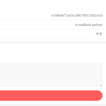
e5189e0b77a414c2981700133f42cb1d
io.madhook.parkour
中文