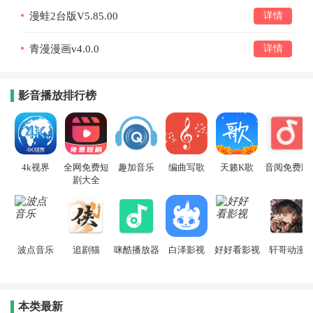
漫蛙2台版V5.85.00
详情
青漫漫画v4.0.0
详情
影音播放排行榜
4k视界
全网免费短
趣加音乐
编曲写歌
天籁K歌
音阅免费版
剧大全
波点音乐
追剧猫
咪酷播放器
白泽影视
好好看影视
轩哥动漫
本类最新