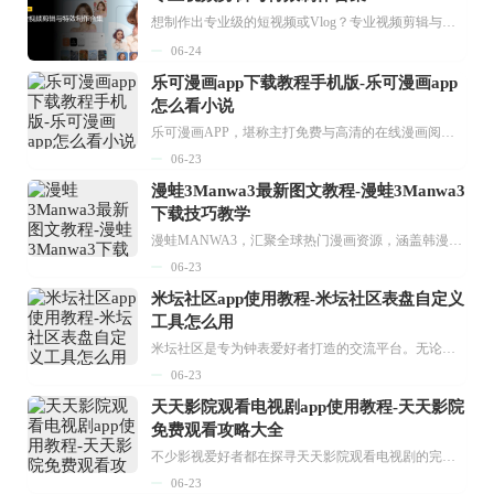
想制作出专业级的短视频或Vlog？专业视频剪辑与特效制作大全专题为你提供了从剪辑、抠像到特效包装的全套解决方案。无论是添加炫酷的片头、进行精准的视频抠图，还是制...
06-24
乐可漫画app下载教程手机版-乐可漫画app
怎么看小说
乐可漫画APP，堪称主打免费与高清的在线漫画阅读神器。其官方版提供海量完整版漫画资源，无论是国内漫画，还是日漫、韩漫、台漫、美漫等国外漫画，应有尽有，随时供你阅读。只需轻点一下，便能直接进入阅读界面。不仅如此，乐可漫画最新版本更新速度极快，在这里，你总能抢先看到全网一手漫画章节内容！...
06-23
漫蛙3Manwa3最新图文教程-漫蛙3Manwa3
下载技巧教学
漫蛙MANWA3，汇聚全球热门漫画资源，涵盖韩漫、欧美漫画、国漫等多种类型，题材丰富多样，全方位满足用户阅读喜好。它不仅是阅读平台，更是创作平台，为广大用户打造零门槛创作环境。...
06-23
米坛社区app使用教程-米坛社区表盘自定义
工具怎么用
米坛社区是专为钟表爱好者打造的交流平台。无论你是初涉钟表领域的普通爱好者，还是拥有多年收藏经验的资深玩家，都能在此找到属于自己的天地。 无需注册，就能轻松参与其中。通过专业的讨论论坛与丰富的交互功能，你可与世界各地的钟表爱好者畅快交流。若你钟情于钟表，米坛社区无疑是值得一试的理想之选。在这里，你能获取最新的手表资讯，交流见解，提升鉴赏品味，让每一块手表都成为收藏故事中重要的一部分。感兴趣的朋友，不要错过下载机会。...
06-23
天天影院观看电视剧app使用教程-天天影院
免费观看攻略大全
不少影视爱好者都在探寻天天影院观看电视剧的完整方法，结合最新平台使用规则，本篇新手入门攻略全面讲解观看渠道、检索流程、播放设置以及画面模式调整等实用内容。全文适配手机、电脑等主流设备，步骤简洁易懂，无论是初次使用的新手，还是想要优化观影体验的用户，都能参照内容快速上手，熟练掌握平台各项操作技巧，轻松畅享影视内容。...
06-23