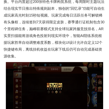
换。平台内置超过200张特色卡牌构筑系统，每周限时主题玩法
结合现实节日推出特殊规则副本，独创的"回忆录"功能可自动生
成玩家高光时刻15秒短视频。玩家完成每日活跃任务可解锁稀
有头像框，连续签到7天获得限定皮肤，赛季通行证机制包含30
个里程碑任务，巅峰联赛模式支持全球玩家跨服竞技排名，AR
实景扫描能将游戏角色投射到现实环境中，智能AI陪练系统根
据玩家胜率自动调整难度系数，模块化UI设计允许自定义12个
快捷键布局，离线挂机收益在玩家下线后仍可自动完成基础资
源收集。