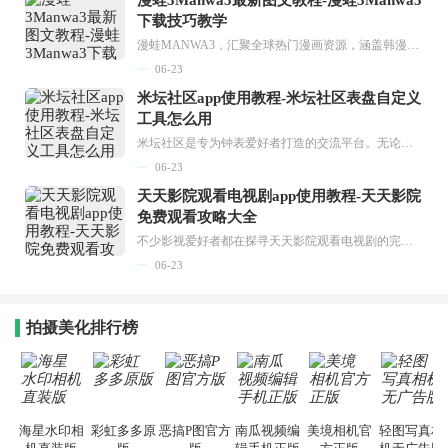
漫蛙3Manwa3最新图文教程-漫蛙3Manwa3
下载技巧教学
漫蛙MANWA3，汇聚全球热门漫画资源，涵盖韩漫、欧美漫画、国漫等多种类型，题材丰富多样，全方位满足用户阅读喜好。它不仅是阅读平台，更是创作平台，为广大用户打造零门槛创作环境。...
06-23
米坛社区app使用教程-米坛社区表盘自定义
工具怎么用
米坛社区是专为钟表爱好者打造的交流平台。无论你是初涉钟表领域的普通爱好者，还是拥有多年收藏经验的资深玩家，都能在此找到属于自己的天地。 无需注册，就能轻松参与其中。通过专业的讨论论坛与丰富的交互功能，你可与世界各地的钟表爱好者畅快交流。若你钟情于钟表，米坛社区无疑是值得一试的理想之选。在这里，你能获取最新的手表资讯，交流见解，提升鉴赏品味，让每一块手表都成为收藏故事中重要的一部分。感兴趣的朋友，不要错过下载机会。...
06-23
天天影院观看电视剧app使用教程-天天影院
免费观看攻略大全
不少影视爱好者都在探寻天天影院观看电视剧的完整方法，结合最新平台使用规则，本篇新手入门攻略全面讲解观看渠道、检索流程、播放设置以及画面模式调整等实用内容。全文适配手机、电脑等主流设备，步骤简洁易懂，无论是初次使用的新手，还是想要优化观影体验的用户，都能参照内容快速上手，熟练掌握平台各项操作技巧，轻松畅享影视内容。...
06-23
拍摄美化排行榜
海星水印相
彩虹多多原
恶搞P图官方
南瓜视频编
美境相机官
轻图写真相