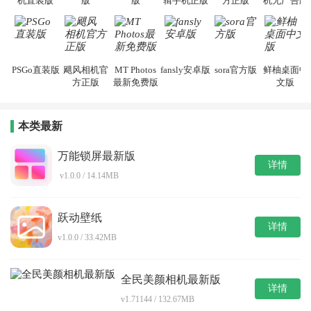
机直装版
版
版
辑手机正版
方正版
机无广告版
PSGo直装版
飓风相机官
MT Photos
fansly安卓版
sora官方版
鲜柚桌面中
方正版
最新免费版
文版
本类最新
万能锁屏最新版
详情
v1.0.0 / 14.14MB
跃动壁纸
详情
v1.0.0 / 33.42MB
全民美颜相机最新版
详情
v1.71144 / 132.67MB