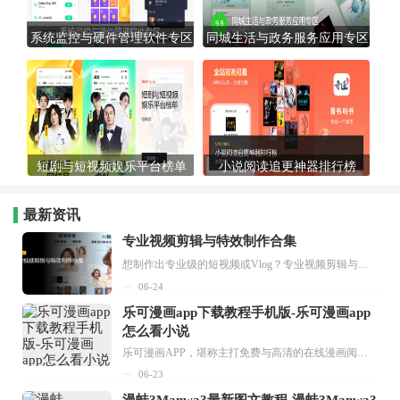
系统监控与硬件管理软件专区
同城生活与政务服务应用专区
短剧与短视频娱乐平台榜单
小说阅读追更神器排行榜
最新资讯
专业视频剪辑与特效制作合集
想制作出专业级的短视频或Vlog？专业视频剪辑与特效制作大全专题为你提供了从剪辑、抠像到特效包装的全套解决方案。无论是添加炫酷的片头、进行精准的视频抠图，还是制...
06-24
乐可漫画app下载教程手机版-乐可漫画app
怎么看小说
乐可漫画APP，堪称主打免费与高清的在线漫画阅读神器。其官方版提供海量完整版漫画资源，无论是国内漫画，还是日漫、韩漫、台漫、美漫等国外漫画，应有尽有，随时供你阅读。只需轻点一下，便能直接进入阅读界面。不仅如此，乐可漫画最新版本更新速度极快，在这里，你总能抢先看到全网一手漫画章节内容！...
06-23