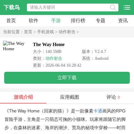
下载鸟
首页
软件
手游
排行榜
专题
资讯
当前位置：
首页
>
手机游戏
>
动作射击
>
The Way Home
大小：140.5MB
版本：V2.4.7
类别：
动作射击
系统：Android
更新：2026-06-04 16:28:42
立即下载
游戏介绍
应用截图
评论
0
《The Way Home（回家的猫）》是一款像素
卡通
画风的RPG
冒险手游，主角是一只萌态可掬的小猫咪。玩家将跟随它的脚
步，在森林的迷雾、海岸的潮汐、荒岛的秘境中穿梭——时而