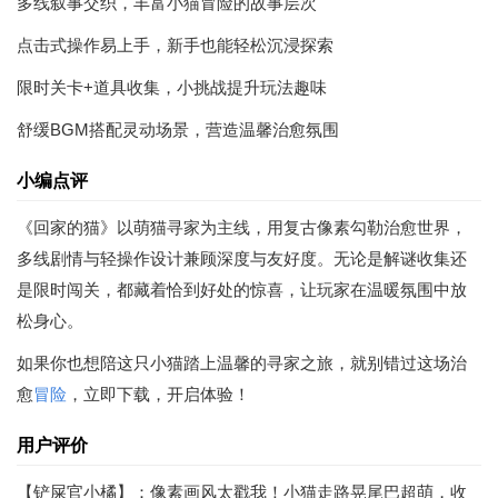
多线叙事交织，丰富小猫冒险的故事层次
点击式操作易上手，新手也能轻松沉浸探索
限时关卡+道具收集，小挑战提升玩法趣味
舒缓BGM搭配灵动场景，营造温馨治愈氛围
小编点评
《回家的猫》以萌猫寻家为主线，用复古像素勾勒治愈世界，
多线剧情与轻操作设计兼顾深度与友好度。无论是解谜收集还
是限时闯关，都藏着恰到好处的惊喜，让玩家在温暖氛围中放
松身心。
如果你也想陪这只小猫踏上温馨的寻家之旅，就别错过这场治
愈
冒险
，立即下载，开启体验！
用户评价
【铲屎官小橘】：像素画风太戳我！小猫走路晃尾巴超萌，收