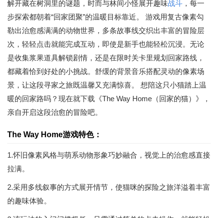
解开藏在树洞里的谜题，时而与林间小怪展开趣味
战斗
，每一
步探索都朝着“回家团聚”的温暖目标靠近。 游戏用复古像素勾
勒出治愈感满满的动物世界，多条故事线交织出丰富的冒险层
次，轻轻点击就能完成互动，即使是新手也能轻松沉浸。无论
是收集浆果道具解锁剧情，还是在限时关卡里规划回家路线，
都藏着恰到好处的小挑战。舒缓的背景音乐搭配灵动的像素场
景，让这段寻家之旅既温馨又充满惊喜。 想陪这只小猫踏上温
暖的回家路吗？现在就下载《The Way Home（回家的猫）》，
亲自开启这段治愈的冒险吧。
The Way Home游戏特色：
1.怀旧像素风格与萌系动物形象巧妙融合，视觉上的治愈感直接
拉满。
2.采用多线叙事的方式展开情节，使猫咪的探险之旅洋溢着丰富
的趣味体验。