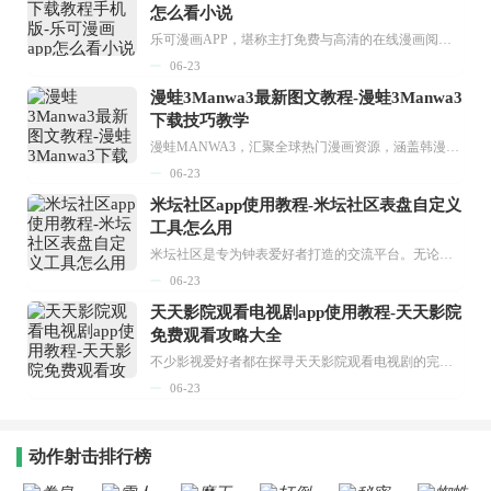
怎么看小说
乐可漫画APP，堪称主打免费与高清的在线漫画阅读神器。其官方版提供海量完整版漫画资源，无论是国内漫画，还是日漫、韩漫、台漫、美漫等国外漫画，应有尽有，随时供你阅读。只需轻点一下，便能直接进入阅读界面。不仅如此，乐可漫画最新版本更新速度极快，在这里，你总能抢先看到全网一手漫画章节内容！...
06-23
漫蛙3Manwa3最新图文教程-漫蛙3Manwa3
下载技巧教学
漫蛙MANWA3，汇聚全球热门漫画资源，涵盖韩漫、欧美漫画、国漫等多种类型，题材丰富多样，全方位满足用户阅读喜好。它不仅是阅读平台，更是创作平台，为广大用户打造零门槛创作环境。...
06-23
米坛社区app使用教程-米坛社区表盘自定义
工具怎么用
米坛社区是专为钟表爱好者打造的交流平台。无论你是初涉钟表领域的普通爱好者，还是拥有多年收藏经验的资深玩家，都能在此找到属于自己的天地。 无需注册，就能轻松参与其中。通过专业的讨论论坛与丰富的交互功能，你可与世界各地的钟表爱好者畅快交流。若你钟情于钟表，米坛社区无疑是值得一试的理想之选。在这里，你能获取最新的手表资讯，交流见解，提升鉴赏品味，让每一块手表都成为收藏故事中重要的一部分。感兴趣的朋友，不要错过下载机会。...
06-23
天天影院观看电视剧app使用教程-天天影院
免费观看攻略大全
不少影视爱好者都在探寻天天影院观看电视剧的完整方法，结合最新平台使用规则，本篇新手入门攻略全面讲解观看渠道、检索流程、播放设置以及画面模式调整等实用内容。全文适配手机、电脑等主流设备，步骤简洁易懂，无论是初次使用的新手，还是想要优化观影体验的用户，都能参照内容快速上手，熟练掌握平台各项操作技巧，轻松畅享影视内容。...
06-23
动作射击排行榜