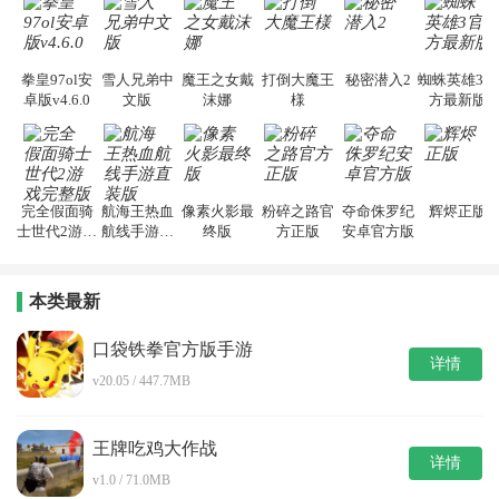
拳皇97ol安
雪人兄弟中
魔王之女戴
打倒大魔王
秘密潜入2
蜘蛛英雄3官
卓版v4.6.0
文版
沫娜
様
方最新版
完全假面骑
航海王热血
像素火影最
粉碎之路官
夺命侏罗纪
辉烬正版
士世代2游戏
航线手游直
终版
方正版
安卓官方版
完整版
装版
本类最新
口袋铁拳官方版手游
详情
v20.05 / 447.7MB
王牌吃鸡大作战
详情
v1.0 / 71.0MB