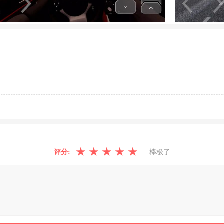
★
★
★
★
★
评分:
棒极了