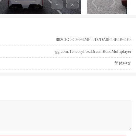
882CEC5C269424F22D2DA0F43B4B64E5
gg.com.TenebryFox.DreamRoadMultiplayer
简体中文