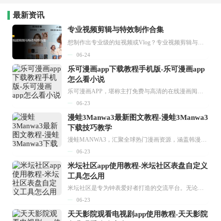
最新资讯
专业视频剪辑与特效制作合集
想制作出专业级的短视频或Vlog？专业视频剪辑与特效制作大全专题为你提供了从剪辑、抠像到特效包装的全套解决方案。无论是添加炫酷的片头、进行精准的视频抠图，还是制...
06-24
乐可漫画app下载教程手机版-乐可漫画app
怎么看小说
乐可漫画APP，堪称主打免费与高清的在线漫画阅读神器。其官方版提供海量完整版漫画资源，无论是国内漫画，还是日漫、韩漫、台漫、美漫等国外漫画，应有尽有，随时供你阅读。只需轻点一下，便能直接进入阅读界面。不仅如此，乐可漫画最新版本更新速度极快，在这里，你总能抢先看到全网一手漫画章节内容！...
06-23
漫蛙3Manwa3最新图文教程-漫蛙3Manwa3
下载技巧教学
漫蛙MANWA3，汇聚全球热门漫画资源，涵盖韩漫、欧美漫画、国漫等多种类型，题材丰富多样，全方位满足用户阅读喜好。它不仅是阅读平台，更是创作平台，为广大用户打造零门槛创作环境。...
06-23
米坛社区app使用教程-米坛社区表盘自定义
工具怎么用
米坛社区是专为钟表爱好者打造的交流平台。无论你是初涉钟表领域的普通爱好者，还是拥有多年收藏经验的资深玩家，都能在此找到属于自己的天地。 无需注册，就能轻松参与其中。通过专业的讨论论坛与丰富的交互功能，你可与世界各地的钟表爱好者畅快交流。若你钟情于钟表，米坛社区无疑是值得一试的理想之选。在这里，你能获取最新的手表资讯，交流见解，提升鉴赏品味，让每一块手表都成为收藏故事中重要的一部分。感兴趣的朋友，不要错过下载机会。...
06-23
天天影院观看电视剧app使用教程-天天影院