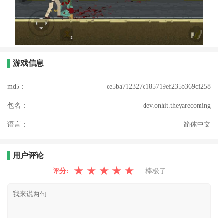
游戏信息
md5：
ee5ba712327c185719ef235b369cf258
包名：
dev.onhit.theyarecoming
语言：
简体中文
用户评论
★
★
★
★
★
评分:
棒极了