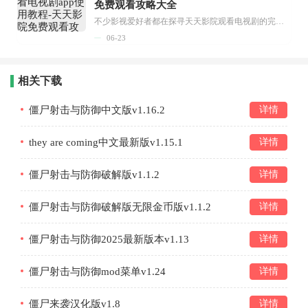
免费观看攻略大全
不少影视爱好者都在探寻天天影院观看电视剧的完整方法，结合最新平台使用规则，本篇新手入门攻略全面讲解观看渠道、检索流程、播放设置以及画面模式调整等实用内容。全文适配手机、电脑等主流设备，步骤简洁易懂，无论是初次使用的新手，还是想要优化观影体验的用户，都能参照内容快速上手，熟练掌握平台各项操作技巧，轻松畅享影视内容。...
06-23
相关下载
僵尸射击与防御中文版v1.16.2
详情
they are coming中文最新版v1.15.1
详情
僵尸射击与防御破解版v1.1.2
详情
僵尸射击与防御破解版无限金币版v1.1.2
详情
僵尸射击与防御2025最新版本v1.13
详情
僵尸射击与防御mod菜单v1.24
详情
僵尸来袭汉化版v1.8
详情