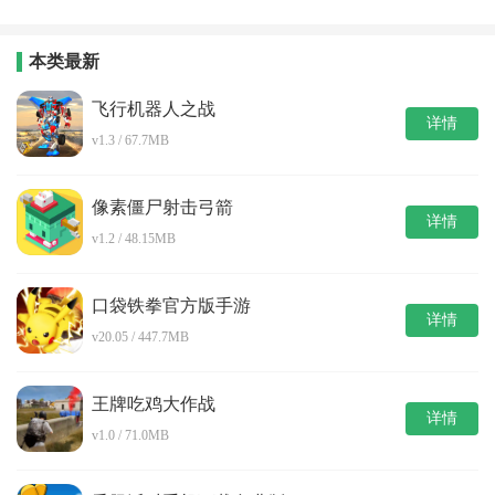
完整版
装版
本类最新
飞行机器人之战
详情
v1.3 / 67.7MB
像素僵尸射击弓箭
详情
v1.2 / 48.15MB
口袋铁拳官方版手游
详情
v20.05 / 447.7MB
王牌吃鸡大作战
详情
v1.0 / 71.0MB