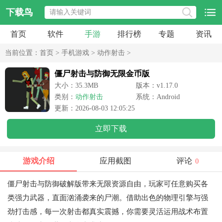
下载鸟
首页
软件
手游
排行榜
专题
资讯
当前位置：
首页
>
手机游戏
>
动作射击
>
僵尸射击与防御无限金币版
大小：35.3MB
版本：v1.17.0
类别：
动作射击
系统：Android
更新：2026-08-03 12:05:25
立即下载
游戏介绍
应用截图
评论
0
僵尸射击与防御破解版带来无限资源自由，玩家可任意购买各
类强力武器，直面汹涌袭来的尸潮。借助出色的物理引擎与强
劲打击感，每一次射击都真实震撼，你需要灵活运用战术布置