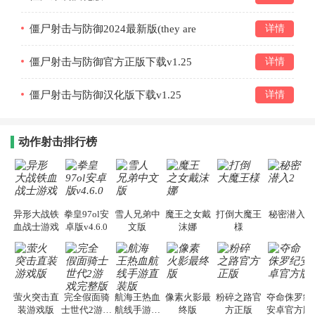
僵尸射击与防御2024最新版(they are
详情
coming)v1.11.0
僵尸射击与防御官方正版下载v1.25
详情
僵尸射击与防御汉化版下载v1.25
详情
动作射击排行榜
异形大战铁
拳皇97ol安
雪人兄弟中
魔王之女戴
打倒大魔王
秘密潜入2
血战士游戏
卓版v4.6.0
文版
沫娜
様
萤火突击直
完全假面骑
航海王热血
像素火影最
粉碎之路官
夺命侏罗纪
装游戏版
士世代2游戏
航线手游直
终版
方正版
安卓官方版