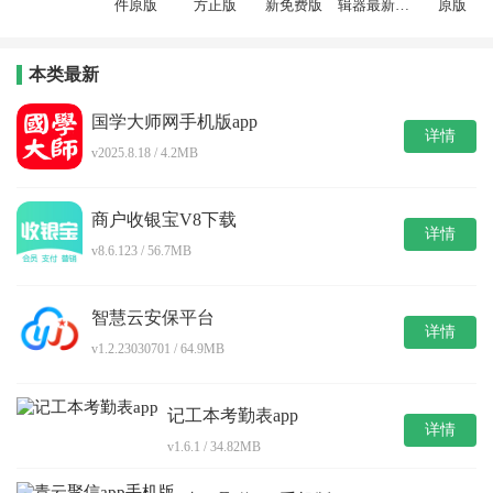
件原版
方正版
新免费版
辑器最新免
原版
费版
本类最新
国学大师网手机版app
详情
v2025.8.18 / 4.2MB
商户收银宝V8下载
详情
v8.6.123 / 56.7MB
智慧云安保平台
详情
v1.2.23030701 / 64.9MB
记工本考勤表app
详情
v1.6.1 / 34.82MB