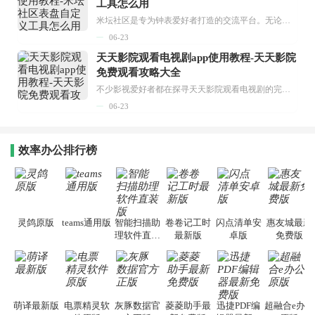
工具怎么用
米坛社区是专为钟表爱好者打造的交流平台。无论你是初涉钟表领域的普通爱好者，还是拥有多年收藏经验的资深玩家，都能在此找到属于自己的天地。 无需注册，就能轻松参与其中。通过专业的讨论论坛与丰富的交互功能，你可与世界各地的钟表爱好者畅快交流。若你钟情于钟表，米坛社区无疑是值得一试的理想之选。在这里，你能获取最新的手表资讯，交流见解，提升鉴赏品味，让每一块手表都成为收藏故事中重要的一部分。感兴趣的朋友，不要错过下载机会。...
06-23
天天影院观看电视剧app使用教程-天天影院
免费观看攻略大全
不少影视爱好者都在探寻天天影院观看电视剧的完整方法，结合最新平台使用规则，本篇新手入门攻略全面讲解观看渠道、检索流程、播放设置以及画面模式调整等实用内容。全文适配手机、电脑等主流设备，步骤简洁易懂，无论是初次使用的新手，还是想要优化观影体验的用户，都能参照内容快速上手，熟练掌握平台各项操作技巧，轻松畅享影视内容。...
06-23
效率办公排行榜
灵鸽原版
teams通用版
智能扫描助
卷卷记工时
闪点清单安
惠友城最新
理软件直装
最新版
卓版
免费版
版
萌译最新版
电票精灵软
灰豚数据官
菱菱助手最
迅捷PDF编
超融合e办公