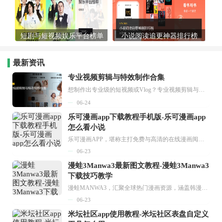
短剧与短视频娱乐平台榜单
小说阅读追更神器排行榜
最新资讯
专业视频剪辑与特效制作合集
想制作出专业级的短视频或Vlog？专业视频剪辑与特效制作大全专题为你提供了从剪辑、抠像到特效包装的全套解决方案。无论是添加炫酷的片头、进行精准的视频抠图，还是制...
06-24
乐可漫画app下载教程手机版-乐可漫画app
怎么看小说
乐可漫画APP，堪称主打免费与高清的在线漫画阅读神器。其官方版提供海量完整版漫画资源，无论是国内漫画，还是日漫、韩漫、台漫、美漫等国外漫画，应有尽有，随时供你阅读。只需轻点一下，便能直接进入阅读界面。不仅如此，乐可漫画最新版本更新速度极快，在这里，你总能抢先看到全网一手漫画章节内容！...
06-23
漫蛙3Manwa3最新图文教程-漫蛙3Manwa3
下载技巧教学
漫蛙MANWA3，汇聚全球热门漫画资源，涵盖韩漫、欧美漫画、国漫等多种类型，题材丰富多样，全方位满足用户阅读喜好。它不仅是阅读平台，更是创作平台，为广大用户打造零门槛创作环境。...
06-23
米坛社区app使用教程-米坛社区表盘自定义