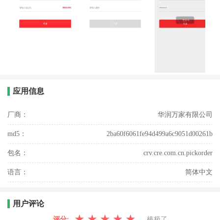
应用信息
厂商：
华润万家有限公司
md5：
2ba60f6061fe94d499a6c9051d00261b
包名：
crv.cre.com.cn.pickorder
语言：
简体中文
用户评论
★
★
★
★
★
评分:
棒极了