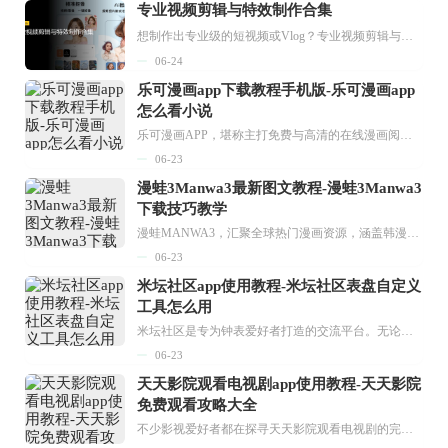
专业视频剪辑与特效制作合集
想制作出专业级的短视频或Vlog？专业视频剪辑与特效制作大全专题为你提供了从剪辑、抠像到特效包装的全套解决方案。无论是添加炫酷的片头、进行精准的视频抠图，还是制...
06-24
乐可漫画app下载教程手机版-乐可漫画app
怎么看小说
乐可漫画APP，堪称主打免费与高清的在线漫画阅读神器。其官方版提供海量完整版漫画资源，无论是国内漫画，还是日漫、韩漫、台漫、美漫等国外漫画，应有尽有，随时供你阅读。只需轻点一下，便能直接进入阅读界面。不仅如此，乐可漫画最新版本更新速度极快，在这里，你总能抢先看到全网一手漫画章节内容！...
06-23
漫蛙3Manwa3最新图文教程-漫蛙3Manwa3
下载技巧教学
漫蛙MANWA3，汇聚全球热门漫画资源，涵盖韩漫、欧美漫画、国漫等多种类型，题材丰富多样，全方位满足用户阅读喜好。它不仅是阅读平台，更是创作平台，为广大用户打造零门槛创作环境。...
06-23
米坛社区app使用教程-米坛社区表盘自定义
工具怎么用
米坛社区是专为钟表爱好者打造的交流平台。无论你是初涉钟表领域的普通爱好者，还是拥有多年收藏经验的资深玩家，都能在此找到属于自己的天地。 无需注册，就能轻松参与其中。通过专业的讨论论坛与丰富的交互功能，你可与世界各地的钟表爱好者畅快交流。若你钟情于钟表，米坛社区无疑是值得一试的理想之选。在这里，你能获取最新的手表资讯，交流见解，提升鉴赏品味，让每一块手表都成为收藏故事中重要的一部分。感兴趣的朋友，不要错过下载机会。...
06-23
天天影院观看电视剧app使用教程-天天影院
免费观看攻略大全
不少影视爱好者都在探寻天天影院观看电视剧的完整方法，结合最新平台使用规则，本篇新手入门攻略全面讲解观看渠道、检索流程、播放设置以及画面模式调整等实用内容。全文适配手机、电脑等主流设备，步骤简洁易懂，无论是初次使用的新手，还是想要优化观影体验的用户，都能参照内容快速上手，熟练掌握平台各项操作技巧，轻松畅享影视内容。...