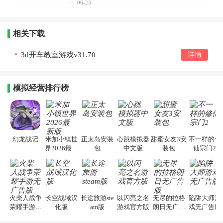
06-23
相关下载
3d开车教室游戏v31.70
详情
模拟经营排行榜
幻龙战记
米加小镇世
正太岛安装
心跳模拟器
甜蜜女友3安
不一样的修
界2026最新
包
中文版
装包
仙宗门2
版
火柴人战争
长空战域汉
长途旅游ste
以闪亮之名
无尽的拉格
陷阱大师游
荣耀手游无
化版
am版
游戏官方版
朗日无广告
戏无广告版
广告版
版