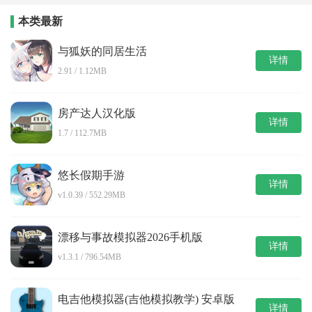
本类最新
与狐妖的同居生活
详情
2.91 / 1.12MB
房产达人汉化版
详情
1.7 / 112.7MB
悠长假期手游
详情
v1.0.39 / 552.29MB
漂移与事故模拟器2026手机版
详情
v1.3.1 / 796.54MB
电吉他模拟器(吉他模拟教学) 安卓版
详情