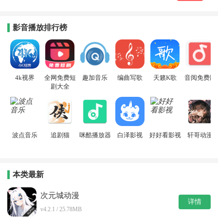
影音播放排行榜
4k视界
全网免费短
趣加音乐
编曲写歌
天籁K歌
音阅免费版
剧大全
波点音乐
追剧猫
咪酷播放器
白泽影视
好好看影视
轩哥动漫
本类最新
次元城动漫
详情
v4.2.1 / 25.78MB