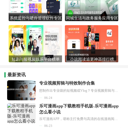
系统监控与硬件管理软件专区
同城生活与政务服务应用专区
短剧与短视频娱乐平台榜单
小说阅读追更神器排行榜
最新资讯
专业视频剪辑与特效制作合集
想制作出专业级的短视频或Vlog？专业视频剪辑与特效制作大全专题为你提供了从剪辑、抠像到特效包装的全套解决方案。无论是添加炫酷的片头、进行精准的视频抠图，还是制...
06-24
乐可漫画app下载教程手机版-乐可漫画app
怎么看小说
乐可漫画APP，堪称主打免费与高清的在线漫画阅读神器。其官方版提供海量完整版漫画资源，无论是国内漫画，还是日漫、韩漫、台漫、美漫等国外漫画，应有尽有，随时供你阅读。只需轻点一下，便能直接进入阅读界面。不仅如此，乐可漫画最新版本更新速度极快，在这里，你总能抢先看到全网一手漫画章节内容！...
06-23