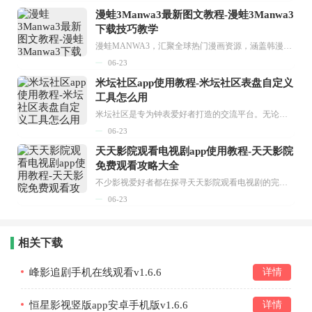
漫蛙3Manwa3最新图文教程-漫蛙3Manwa3
下载技巧教学
漫蛙MANWA3，汇聚全球热门漫画资源，涵盖韩漫、欧美漫画、国漫等多种类型，题材丰富多样，全方位满足用户阅读喜好。它不仅是阅读平台，更是创作平台，为广大用户打造零门槛创作环境。...
06-23
米坛社区app使用教程-米坛社区表盘自定义
工具怎么用
米坛社区是专为钟表爱好者打造的交流平台。无论你是初涉钟表领域的普通爱好者，还是拥有多年收藏经验的资深玩家，都能在此找到属于自己的天地。 无需注册，就能轻松参与其中。通过专业的讨论论坛与丰富的交互功能，你可与世界各地的钟表爱好者畅快交流。若你钟情于钟表，米坛社区无疑是值得一试的理想之选。在这里，你能获取最新的手表资讯，交流见解，提升鉴赏品味，让每一块手表都成为收藏故事中重要的一部分。感兴趣的朋友，不要错过下载机会。...
06-23
天天影院观看电视剧app使用教程-天天影院
免费观看攻略大全
不少影视爱好者都在探寻天天影院观看电视剧的完整方法，结合最新平台使用规则，本篇新手入门攻略全面讲解观看渠道、检索流程、播放设置以及画面模式调整等实用内容。全文适配手机、电脑等主流设备，步骤简洁易懂，无论是初次使用的新手，还是想要优化观影体验的用户，都能参照内容快速上手，熟练掌握平台各项操作技巧，轻松畅享影视内容。...
06-23
相关下载
峰影追剧手机在线观看v1.6.6
详情
恒星影视竖版app安卓手机版v1.6.6
详情