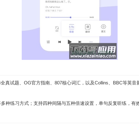
4全真试题、OG官方指南、807核心词汇，以及Collins、BBC
放等多种练习方式；支持四种间隔与五种倍速设置，单句反复听练，有