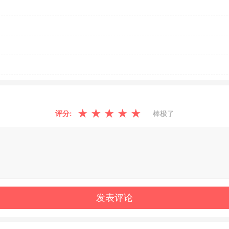
★
★
★
★
★
评分:
棒极了