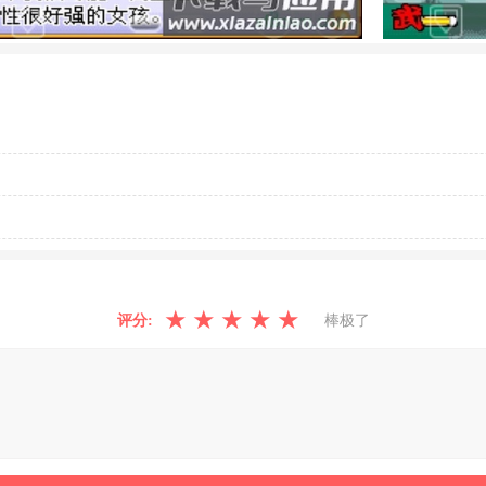
★
★
★
★
★
评分:
棒极了