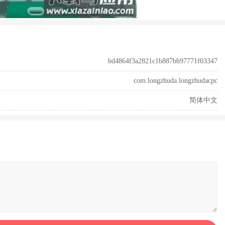
bd4864f3a2821c1b887bb97771f03347
com.longzhuda.longzhudacpc
简体中文