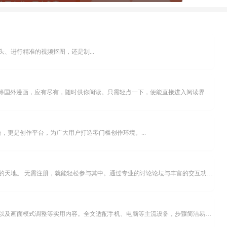
、进行精准的视频抠图，还是制...
乐可漫画APP，堪称主打免费与高清的在线漫画阅读神器。其官方版提供海量完整版漫画资源，无论是国内漫画，还是日漫、韩漫、台漫、美漫等国外漫画，应有尽有，随时供你阅读。只需轻点一下，便能直接进入阅读界面。不仅如此，乐可漫画最新版本更新速度极快，在这里，你总能抢先看到全网一手漫画章节内容！...
，更是创作平台，为广大用户打造零门槛创作环境。...
米坛社区是专为钟表爱好者打造的交流平台。无论你是初涉钟表领域的普通爱好者，还是拥有多年收藏经验的资深玩家，都能在此找到属于自己的天地。 无需注册，就能轻松参与其中。通过专业的讨论论坛与丰富的交互功能，你可与世界各地的钟表爱好者畅快交流。若你钟情于钟表，米坛社区无疑是值得一试的理想之选。在这里，你能获取最新的手表资讯，交流见解，提升鉴赏品味，让每一块手表都成为收藏故事中重要的一部分。感兴趣的朋友，不要错过下载机会。...
不少影视爱好者都在探寻天天影院观看电视剧的完整方法，结合最新平台使用规则，本篇新手入门攻略全面讲解观看渠道、检索流程、播放设置以及画面模式调整等实用内容。全文适配手机、电脑等主流设备，步骤简洁易懂，无论是初次使用的新手，还是想要优化观影体验的用户，都能参照内容快速上手，熟练掌握平台各项操作技巧，轻松畅享影视内容。...