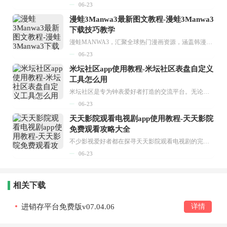
06-23
漫蛙3Manwa3最新图文教程-漫蛙3Manwa3
下载技巧教学
漫蛙MANWA3，汇聚全球热门漫画资源，涵盖韩漫、欧美漫画、国漫等多种类型，题材丰富多样，全方位满足用户阅读喜好。它不仅是阅读平台，更是创作平台，为广大用户打造零门槛创作环境。...
06-23
米坛社区app使用教程-米坛社区表盘自定义
工具怎么用
米坛社区是专为钟表爱好者打造的交流平台。无论你是初涉钟表领域的普通爱好者，还是拥有多年收藏经验的资深玩家，都能在此找到属于自己的天地。 无需注册，就能轻松参与其中。通过专业的讨论论坛与丰富的交互功能，你可与世界各地的钟表爱好者畅快交流。若你钟情于钟表，米坛社区无疑是值得一试的理想之选。在这里，你能获取最新的手表资讯，交流见解，提升鉴赏品味，让每一块手表都成为收藏故事中重要的一部分。感兴趣的朋友，不要错过下载机会。...
06-23
天天影院观看电视剧app使用教程-天天影院
免费观看攻略大全
不少影视爱好者都在探寻天天影院观看电视剧的完整方法，结合最新平台使用规则，本篇新手入门攻略全面讲解观看渠道、检索流程、播放设置以及画面模式调整等实用内容。全文适配手机、电脑等主流设备，步骤简洁易懂，无论是初次使用的新手，还是想要优化观影体验的用户，都能参照内容快速上手，熟练掌握平台各项操作技巧，轻松畅享影视内容。...
06-23
相关下载
进销存平台免费版v07.04.06
详情