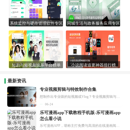
系统监控与硬件管理软件专区
同城生活与政务服务应用专区
短剧与短视频娱乐平台榜单
小说阅读追更神器排行榜
最新资讯
专业视频剪辑与特效制作合集
想制作出专业级的短视频或Vlog？专业视频剪辑与特效制作大全专题为你提供了从剪辑、抠像到特效包装的全套解决方案。无论是添加炫酷的片头、进行精准的视频抠图，还是制...
06-24
乐可漫画app下载教程手机版-乐可漫画app
怎么看小说
乐可漫画APP，堪称主打免费与高清的在线漫画阅读神器。其官方版提供海量完整版漫画资源，无论是国内漫画，还是日漫、韩漫、台漫、美漫等国外漫画，应有尽有，随时供你阅读。只需轻点一下，便能直接进入阅读界面。不仅如此，乐可漫画最新版本更新速度极快，在这里，你总能抢先看到全网一手漫画章节内容！...