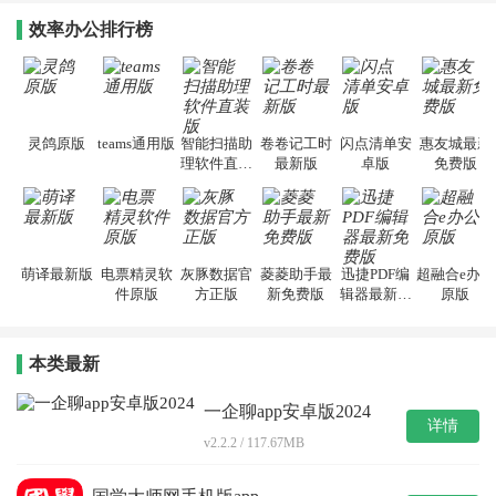
效率办公排行榜
灵鸽原版
teams通用版
智能扫描助
卷卷记工时
闪点清单安
惠友城最新
理软件直装
最新版
卓版
免费版
版
萌译最新版
电票精灵软
灰豚数据官
菱菱助手最
迅捷PDF编
超融合e办公
件原版
方正版
新免费版
辑器最新免
原版
费版
本类最新
一企聊app安卓版2024
详情
v2.2.2 / 117.67MB