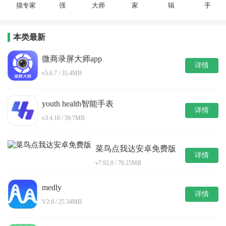
描专家
强
大师
家
辑
手
本类最新
微商录屏大师app
详情
v5.0.7 / 35.4MB
youth health智能手表
详情
v3.4.10 / 59.7MB
菜鸟点我达安卓免费版
详情
v7.92.0 / 70.25MB
medly
详情
V2.0 / 25.34MB