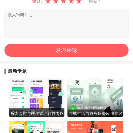
★
★
★
★
★
评分:
棒极了
最新专题
系统监控与硬件管理软件专区
同城生活与政务服务应用专区