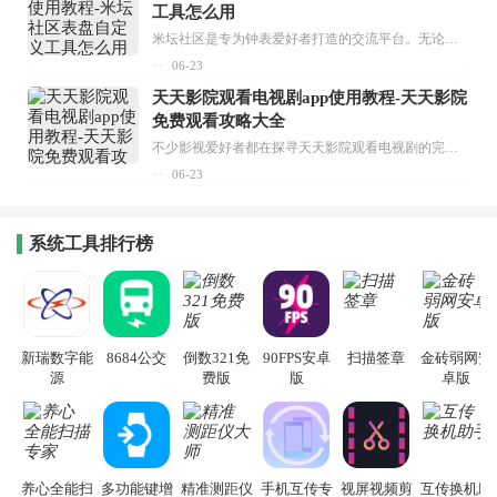
工具怎么用
米坛社区是专为钟表爱好者打造的交流平台。无论你是初涉钟表领域的普通爱好者，还是拥有多年收藏经验的资深玩家，都能在此找到属于自己的天地。 无需注册，就能轻松参与其中。通过专业的讨论论坛与丰富的交互功能，你可与世界各地的钟表爱好者畅快交流。若你钟情于钟表，米坛社区无疑是值得一试的理想之选。在这里，你能获取最新的手表资讯，交流见解，提升鉴赏品味，让每一块手表都成为收藏故事中重要的一部分。感兴趣的朋友，不要错过下载机会。...
06-23
天天影院观看电视剧app使用教程-天天影院
免费观看攻略大全
不少影视爱好者都在探寻天天影院观看电视剧的完整方法，结合最新平台使用规则，本篇新手入门攻略全面讲解观看渠道、检索流程、播放设置以及画面模式调整等实用内容。全文适配手机、电脑等主流设备，步骤简洁易懂，无论是初次使用的新手，还是想要优化观影体验的用户，都能参照内容快速上手，熟练掌握平台各项操作技巧，轻松畅享影视内容。...
06-23
系统工具排行榜
新瑞数字能
8684公交
倒数321免
90FPS安卓
扫描签章
金砖弱网安
源
费版
版
卓版
养心全能扫
多功能键增
精准测距仪
手机互传专
视屏视频剪
互传换机助