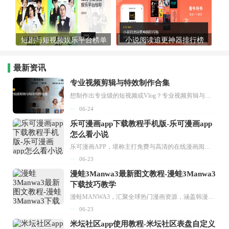
短剧与短视频娱乐平台榜单
小说阅读追更神器排行榜
最新资讯
专业视频剪辑与特效制作合集
想制作出专业级的短视频或Vlog？专业视频剪辑与特效制作大全专题为你提供了从剪辑、抠像到特效包装的全套解决方案。无论是添加炫酷的片头、进行精准的视频抠图，还是制...
06-24
乐可漫画app下载教程手机版-乐可漫画app
怎么看小说
乐可漫画APP，堪称主打免费与高清的在线漫画阅读神器。其官方版提供海量完整版漫画资源，无论是国内漫画，还是日漫、韩漫、台漫、美漫等国外漫画，应有尽有，随时供你阅读。只需轻点一下，便能直接进入阅读界面。不仅如此，乐可漫画最新版本更新速度极快，在这里，你总能抢先看到全网一手漫画章节内容！...
06-23
漫蛙3Manwa3最新图文教程-漫蛙3Manwa3
下载技巧教学
漫蛙MANWA3，汇聚全球热门漫画资源，涵盖韩漫、欧美漫画、国漫等多种类型，题材丰富多样，全方位满足用户阅读喜好。它不仅是阅读平台，更是创作平台，为广大用户打造零门槛创作环境。...
06-23
米坛社区app使用教程-米坛社区表盘自定义