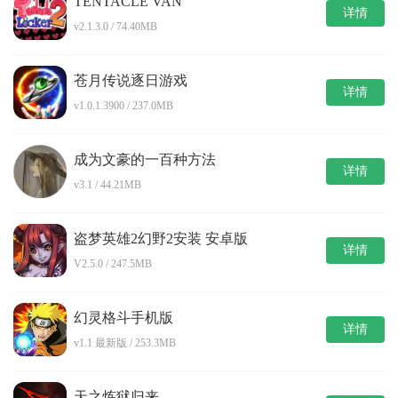
TENTACLE VAN
详情
v2.1.3.0 / 74.40MB
苍月传说逐日游戏
详情
v1.0.1.3900 / 237.0MB
成为文豪的一百种方法
详情
v3.1 / 44.21MB
盗梦英雄2幻野2安装 安卓版
详情
V2.5.0 / 247.5MB
幻灵格斗手机版
详情
v1.1 最新版 / 253.3MB
天之炼狱归来