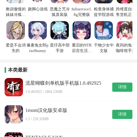
教训傲慢的
挠脚心游戏
恶魔之咒冷
fullservice1.
检查身体捕
跨维度自动
妹妹冷狐游
狐直装版
8g完整版
捉学院游戏
售货机正式
戏
版
爱是不会消
像素兔女郎p
蛋仔高中部
重启的NTR
干物少女中
夜间的兔兔
失的
ixelbunny
手游
后宫生活游
文版
咖啡馆手游
戏
本类最新
流星蝴蝶剑单机版手机版1.0.492925
详情
1.0.492925 / 1894.23MB
1room汉化版安卓版
详情
1.1 / 229.32MB