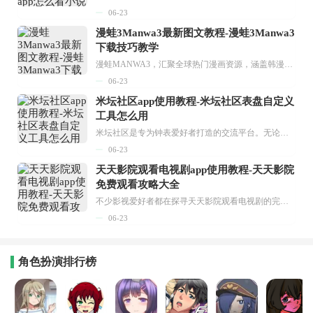
06-23
漫蛙3Manwa3最新图文教程-漫蛙3Manwa3
下载技巧教学
漫蛙MANWA3，汇聚全球热门漫画资源，涵盖韩漫、欧美漫画、国漫等多种类型，题材丰富多样，全方位满足用户阅读喜好。它不仅是阅读平台，更是创作平台，为广大用户打造零门槛创作环境。...
06-23
米坛社区app使用教程-米坛社区表盘自定义
工具怎么用
米坛社区是专为钟表爱好者打造的交流平台。无论你是初涉钟表领域的普通爱好者，还是拥有多年收藏经验的资深玩家，都能在此找到属于自己的天地。 无需注册，就能轻松参与其中。通过专业的讨论论坛与丰富的交互功能，你可与世界各地的钟表爱好者畅快交流。若你钟情于钟表，米坛社区无疑是值得一试的理想之选。在这里，你能获取最新的手表资讯，交流见解，提升鉴赏品味，让每一块手表都成为收藏故事中重要的一部分。感兴趣的朋友，不要错过下载机会。...
06-23
天天影院观看电视剧app使用教程-天天影院
免费观看攻略大全
不少影视爱好者都在探寻天天影院观看电视剧的完整方法，结合最新平台使用规则，本篇新手入门攻略全面讲解观看渠道、检索流程、播放设置以及画面模式调整等实用内容。全文适配手机、电脑等主流设备，步骤简洁易懂，无论是初次使用的新手，还是想要优化观影体验的用户，都能参照内容快速上手，熟练掌握平台各项操作技巧，轻松畅享影视内容。...
06-23
角色扮演排行榜