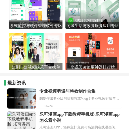
系统监控与硬件管理软件专区
同城生活与政务服务应用专区
短剧与短视频娱乐平台榜单
小说阅读追更神器排行榜
最新资讯
专业视频剪辑与特效制作合集
想制作出专业级的短视频或Vlog？专业视频剪辑与特效制作大全专题为你提供了从剪辑、抠像到特效包装的全套解决方案。无论是添加炫酷的片头、进行精准的视频抠图，还是制...
06-24
乐可漫画app下载教程手机版-乐可漫画app
怎么看小说
乐可漫画APP，堪称主打免费与高清的在线漫画阅读神器。其官方版提供海量完整版漫画资源，无论是国内漫画，还是日漫、韩漫、台漫、美漫等国外漫画，应有尽有，随时供你阅读。只需轻点一下，便能直接进入阅读界面。不仅如此，乐可漫画最新版本更新速度极快，在这里，你总能抢先看到全网一手漫画章节内容！...