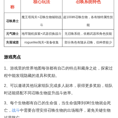
核心玩法
召唤系统特色
称
魔王塔闯关+召唤生物辅助战
超100种召唤生物，各有独特属性技
召唤勇士
斗
能
元气骑士
地牢
随机探索+武器切换战斗
无召唤系统，依赖武器和角色技能
失落城堡
roguelike闯关+装备收集
部分角色有随从召唤，但种类较少
游戏亮点
1、游戏里的世界地图每张都有自己的特点和藏身之处，探索过
程中能发现隐藏的道具和奖励。
2、可以邀请其他玩家组队完成多人副本，获得更多奖励，组队
时还能搭配不同召唤生物提升战斗效率。
3、每个生物都有自己的生命值，当生命值降到0时生物就会死
亡，
战斗
中需要合理安排召唤生物的出场顺序，避免关键生物
过早阵亡。