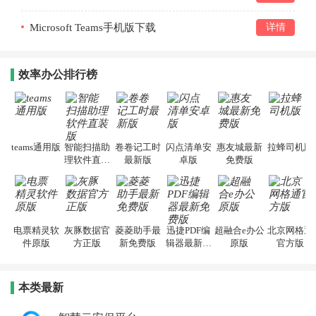
v1416/1.0.0.2025134102
Microsoft Teams手机版下载
详情
v1416/1.0.0.2023134402 官方版
效率办公排行榜
teams通用版
智能扫描助
卷卷记工时
闪点清单安
惠友城最新
拉蜂司机版
理软件直装
最新版
卓版
免费版
版
电票精灵软
灰豚数据官
菱菱助手最
迅捷PDF编
超融合e办公
北京网格通
件原版
方正版
新免费版
辑器最新免
原版
官方版
费版
本类最新