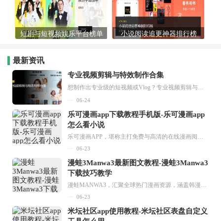
短剧与短视频娱乐平台榜单
小说阅读追更神器排行榜
最新资讯
专业视频剪辑与特效制作合集
想制作出专业级的短视频或Vlog？专业视频剪辑与特效制作大全专题为你提供了从剪辑、抠像到特效包装的全套解决方案。无论是添加炫酷的片头、进行精准的视频抠图，还是制...
06-24
乐可漫画app下载教程手机版-乐可漫画app
怎么看小说
乐可漫画APP，堪称主打免费与高清的在线漫画阅读神器。其官方版提供海量完整版漫画资源，无论是国内漫画，还是日漫、韩漫、台漫、美漫等国外漫画，应有尽有，随时供你阅读。只需轻点一下，便能直接进入阅读界面。不仅如此，乐可漫画最新版本更新速度极快，在这里，你总能抢先看到全网一手漫画章节内容！...
06-23
漫蛙3Manwa3最新图文教程-漫蛙3Manwa3
下载技巧教学
漫蛙MANWA3，汇聚全球热门漫画资源，涵盖韩漫、欧美漫画、国漫等多种类型，题材丰富多样，全方位满足用户阅读喜好。它不仅是阅读平台，更是创作平台，为广大用户打造零门槛创作环境。...
06-23
米坛社区app使用教程-米坛社区表盘自定义