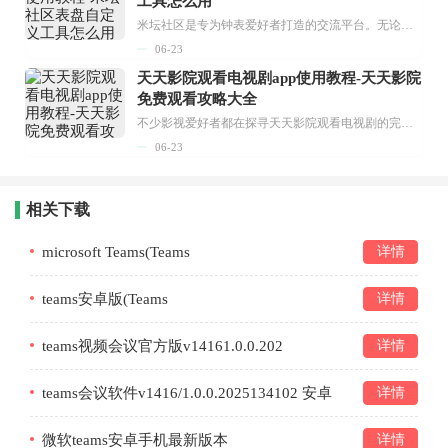
工具怎么用
米坛社区是专为钟表爱好者打造的交流平台。无论你是初涉钟表领域的普通爱好者，还是拥有多年收藏经验的资深玩家，都能在此找到属于自己的天地。 无需注册，就能轻松参与其中。通过专业的讨论论坛与丰富的交互功能，你可与世界各地的钟表爱好者畅快交流。若你钟情于钟表，米坛社区无疑是值得一试的理想之选。在这里，你能获取最新的手表资讯，交流见解，提升鉴赏品味，让每一块手表都成为收藏故事中重要的一部分。感兴趣的朋友，不要错过下载机会。...
06-23
天天影院观看电视剧app使用教程-天天影院
免费观看攻略大全
不少影视爱好者都在探寻天天影院观看电视剧的完整方法，结合最新平台使用规则，本篇新手入门攻略全面讲解观看渠道、检索流程、播放设置以及画面模式调整等实用内容。全文适配手机、电脑等主流设备，步骤简洁易懂，无论是初次使用的新手，还是想要优化观影体验的用户，都能参照内容快速上手，熟练掌握平台各项操作技巧，轻松畅享影视内容。...
06-23
相关下载
microsoft Teams(Teams
详情
Old)v1416/1.0.0.2023092901
teams安卓版(Teams
详情
Old)v1416/1.0.0.2023092901
teams视频会议官方版v14161.0.0.202
详情
teams会议软件v1416/1.0.0.2025134102 安卓
详情
版
微软teams安卓手机最新版本
详情