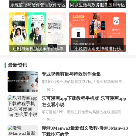
系统监控与硬件管理软件专区
同城生活与政务服务应用专区
短剧与短视频娱乐平台榜单
小说阅读追更神器排行榜
最新资讯
专业视频剪辑与特效制作合集
想制作出专业级的短视频或Vlog？专业视频剪辑与特效制作大全专题为你提供了从剪辑、抠像到特效包装的全套解决方案。无论是添加炫酷的片头、进行精准的视频抠图，还是制...
06-24
乐可漫画app下载教程手机版-乐可漫画app
怎么看小说
乐可漫画APP，堪称主打免费与高清的在线漫画阅读神器。其官方版提供海量完整版漫画资源，无论是国内漫画，还是日漫、韩漫、台漫、美漫等国外漫画，应有尽有，随时供你阅读。只需轻点一下，便能直接进入阅读界面。不仅如此，乐可漫画最新版本更新速度极快，在这里，你总能抢先看到全网一手漫画章节内容！...
06-23
漫蛙3Manwa3最新图文教程-漫蛙3Manwa3
下载技巧教学