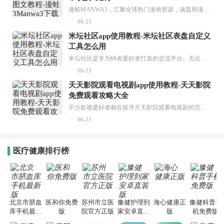
漫蛙MANWA3，汇聚全球热门漫画资源，涵盖韩漫、欧美漫画、国漫等多种类型，题材丰富多样，全方位满足用户阅读喜好。它不仅是阅读平台，更是创作平台，为广大用户打造零门槛创作环境。...
06-23
米坛社区app使用教程-米坛社区表盘自定义
工具怎么用
米坛社区是专为钟表爱好者打造的交流平台。无论你是初涉钟表领域的普通爱好者，还是拥有多年收藏经验的资深玩家，都能在此找到属于自己的天地。 无需注册，就能轻松参与其中。通过专业的讨论论坛与丰富的交互功能，你可与世界各地的钟表爱好者畅快交流。若你钟情于钟表，米坛社区无疑是值得一试的理想之选。在这里，你能获取最新的手表资讯，交流见解，提升鉴赏品味，让每一块手表都成为收藏故事中重要的一部分。感兴趣的朋友，不要错过下载机会。...
06-23
天天影院观看电视剧app使用教程-天天影院
免费观看攻略大全
不少影视爱好者都在探寻天天影院观看电视剧的完整方法，结合最新平台使用规则，本篇新手入门攻略全面讲解观看渠道、检索流程、播放设置以及画面模式调整等实用内容。全文适配手机、电脑等主流设备，步骤简洁易懂，无论是初次使用的新手，还是想要优化观影体验的用户，都能参照内容快速上手，熟练掌握平台各项操作技巧，轻松畅享影视内容。...
06-23
医疗健康排行榜
北京市脐血
医和你免费
苏州市立医
豫健护理到
海心健康正
豫健科普手
库手机最新
版
院官方正版
家安卓直装
版
机免费版
版
版