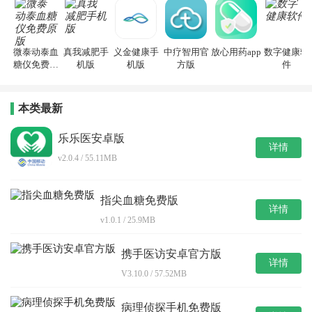
微泰动泰血
真我减肥手
义金健康手
中疗智用官
放心用药app
数字健康软
糖仪免费原
机版
机版
方版
件
版
本类最新
乐乐医安卓版
详情
v2.0.4 / 55.11MB
指尖血糖免费版
详情
v1.0.1 / 25.9MB
携手医访安卓官方版
详情
V3.10.0 / 57.52MB
病理侦探手机免费版