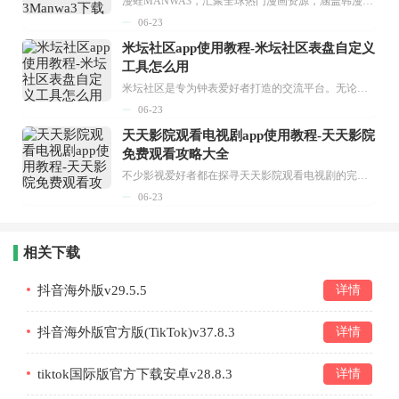
漫蛙MANWA3，汇聚全球热门漫画资源，涵盖韩漫、欧美漫画、国漫等多种类型，题材丰富多样，全方位满足用户阅读喜好。它不仅是阅读平台，更是创作平台，为广大用户打造零门槛创作环境。...
06-23
米坛社区app使用教程-米坛社区表盘自定义
工具怎么用
米坛社区是专为钟表爱好者打造的交流平台。无论你是初涉钟表领域的普通爱好者，还是拥有多年收藏经验的资深玩家，都能在此找到属于自己的天地。 无需注册，就能轻松参与其中。通过专业的讨论论坛与丰富的交互功能，你可与世界各地的钟表爱好者畅快交流。若你钟情于钟表，米坛社区无疑是值得一试的理想之选。在这里，你能获取最新的手表资讯，交流见解，提升鉴赏品味，让每一块手表都成为收藏故事中重要的一部分。感兴趣的朋友，不要错过下载机会。...
06-23
天天影院观看电视剧app使用教程-天天影院
免费观看攻略大全
不少影视爱好者都在探寻天天影院观看电视剧的完整方法，结合最新平台使用规则，本篇新手入门攻略全面讲解观看渠道、检索流程、播放设置以及画面模式调整等实用内容。全文适配手机、电脑等主流设备，步骤简洁易懂，无论是初次使用的新手，还是想要优化观影体验的用户，都能参照内容快速上手，熟练掌握平台各项操作技巧，轻松畅享影视内容。...
06-23
相关下载
抖音海外版v29.5.5
详情
抖音海外版官方版(TikTok)v37.8.3
详情
tiktok国际版官方下载安卓v28.8.3
详情