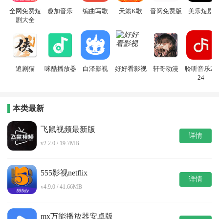
全网免费短
趣加音乐
编曲写歌
天籁K歌
音阅免费版
美乐短剧
剧大全
追剧猫
咪酷播放器
白泽影视
好好看影视
轩哥动漫
聆听音乐20
24
本类最新
飞鼠视频最新版
详情
v2.2.0 / 19.7MB
555影视netflix
详情
v4.9.0 / 41.66MB
mx万能播放器安卓版