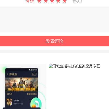
★
★
★
★
★
评分:
棒极了