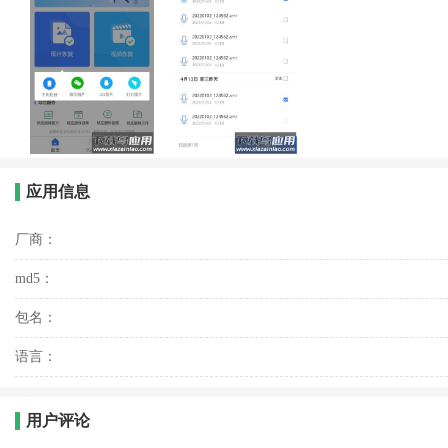
应用信息
厂商：
md5：
包名：
语言：
用户评论