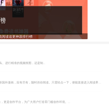
说阅读追更神器排行榜
、进行精准的视频抠图，还是制...
乐可漫画APP，堪称主打免费与高清的在线漫画阅读神器。其官方版提供海量完整版漫画资源，无论是国内漫画，还是日漫、韩漫、台漫、美漫等国外漫画，应有尽有，随时供你阅读。只需轻点一下，便能直接进入阅读界面。不仅如此，乐可漫画最新版本更新速度极快，在这里，你总能抢先看到全网一手漫画章节内容！...
，更是创作平台，为广大用户打造零门槛创作环境。...