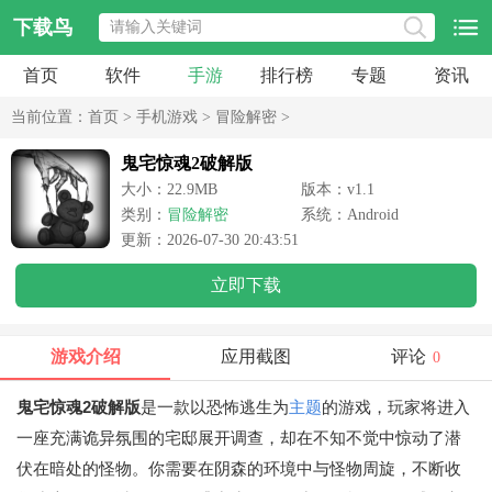
下载鸟
首页
软件
手游
排行榜
专题
资讯
当前位置：
首页
>
手机游戏
>
冒险解密
>
鬼宅惊魂2破解版
大小：22.9MB
版本：v1.1
类别：
冒险解密
系统：Android
更新：2026-07-30 20:43:51
立即下载
游戏介绍
应用截图
评论
0
鬼宅惊魂2破解版
是一款以恐怖逃生为
主题
的游戏，玩家将进入
一座充满诡异氛围的宅邸展开调查，却在不知不觉中惊动了潜
伏在暗处的怪物。你需要在阴森的环境中与怪物周旋，不断收