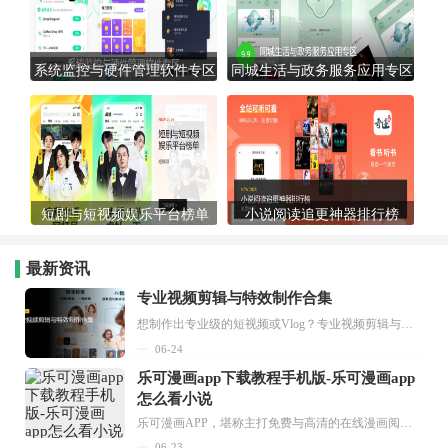
系统监控与硬件管理软件专区
同城生活与政务服务应用专区
短剧与短视频娱乐平台榜单
小说阅读追更神器排行榜
最新资讯
专业视频剪辑与特效制作合集
想制作出专业级的短视频或Vlog？专业视频剪辑与特效制作大全专题为你提供了从剪辑、抠像到特效包装的全套解决方案。无论是添加炫酷的片头、进行精准的视频抠图，还是制...
06-24
乐可漫画app下载教程手机版-乐可漫画app
怎么看小说
乐可漫画APP，堪称主打免费与高清的在线漫画阅读神器。其官方版提供海量完整版漫画资源，无论是国内漫画，还是日漫、韩漫、台漫、美漫等国外漫画，应有尽有，随时供你阅读。只需轻点一下，便能直接进入阅读界面。不仅如此，乐可漫画最新版本更新速度极快，在这里，你总能抢先看到全网一手漫画章节内容！...
06-23