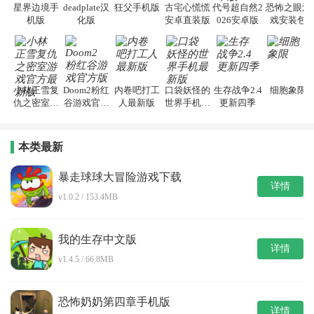
星界边境手
deadplate汉
狂父手机版
古宅心慌慌
代号超自然2
恐怖之眼游
机版
化版
安卓直装版
026安卓版
戏安装包
小林正雪复
Doom2粉红
内卷吧打工
口袋妖怪的
生存战争2.4
细胞象限
仇之密室游
谷游戏官方
人最新版
世界手机最
更新四季
戏官方最新
版
新版
版
本类最新
暴走球球大冒险游戏下载
详情
v1.0.2 / 153.4MB
我的生存中文版
详情
v1.4.5 / 66.8MB
恐怖奶奶第四章手机版
详情