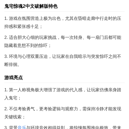
鬼宅惊魂2中文破解版特色
1. 游戏在氛围营造上极为出色，尤其在昏暗走廊中行走时的压
抑感和紧张感十足；
2. 适合胆大心细的玩家挑战，每一次转身、每一扇门后都可能
隐藏着意想不到的惊吓；
3. 环境与心理双重压迫，让玩家在自我暗示与突发惊吓之间不
断徘徊。
游戏亮点
1. 第一人称视角极大增强了游戏的代入感，让玩家仿佛亲身踏
入鬼宅；
2. 不仅考验勇气，更考验逻辑与观察力，需保持冷静才能发现
关键线索；
3. 背景
音乐
与环境音效相得益彰，将惊悚氛围推向极致，带来