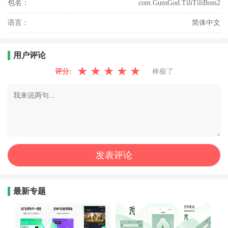
包名：
com.GunsGod.TiliTiliBom2
语言：
简体中文
用户评论
★
★
★
★
★
评分:
棒极了
最新专题