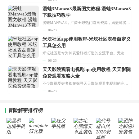
漫蛙3Manwa3最新图文教程-漫蛙3Manwa3
下载技巧教学
漫蛙MANWA3，汇聚全球热门漫画资源，涵盖韩漫、欧美漫画、国漫等多种类型，题材丰富多样，全方位满足用户阅读喜好。它不仅是阅读平台，更是创作平台，为广大用户打造零门槛创作环境。...
06-23
米坛社区app使用教程-米坛社区表盘自定义
工具怎么用
米坛社区是专为钟表爱好者打造的交流平台。无论你是初涉钟表领域的普通爱好者，还是拥有多年收藏经验的资深玩家，都能在此找到属于自己的天地。 无需注册，就能轻松参与其中。通过专业的讨论论坛与丰富的交互功能，你可与世界各地的钟表爱好者畅快交流。若你钟情于钟表，米坛社区无疑是值得一试的理想之选。在这里，你能获取最新的手表资讯，交流见解，提升鉴赏品味，让每一块手表都成为收藏故事中重要的一部分。感兴趣的朋友，不要错过下载机会。...
06-23
天天影院观看电视剧app使用教程-天天影院
免费观看攻略大全
不少影视爱好者都在探寻天天影院观看电视剧的完整方法，结合最新平台使用规则，本篇新手入门攻略全面讲解观看渠道、检索流程、播放设置以及画面模式调整等实用内容。全文适配手机、电脑等主流设备，步骤简洁易懂，无论是初次使用的新手，还是想要优化观影体验的用户，都能参照内容快速上手，熟练掌握平台各项操作技巧，轻松畅享影视内容。...
06-23
冒险解密排行榜