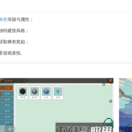
角色
等级与属性；
独特建筑风格；
获取稀有奖励；
享游戏喜悦。