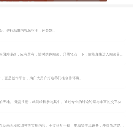
、进行精准的视频抠图，还是制...
乐可漫画APP，堪称主打免费与高清的在线漫画阅读神器。其官方版提供海量完整版漫画资源，无论是国内漫画，还是日漫、韩漫、台漫、美漫等国外漫画，应有尽有，随时供你阅读。只需轻点一下，便能直接进入阅读界面。不仅如此，乐可漫画最新版本更新速度极快，在这里，你总能抢先看到全网一手漫画章节内容！...
，更是创作平台，为广大用户打造零门槛创作环境。...
米坛社区是专为钟表爱好者打造的交流平台。无论你是初涉钟表领域的普通爱好者，还是拥有多年收藏经验的资深玩家，都能在此找到属于自己的天地。 无需注册，就能轻松参与其中。通过专业的讨论论坛与丰富的交互功能，你可与世界各地的钟表爱好者畅快交流。若你钟情于钟表，米坛社区无疑是值得一试的理想之选。在这里，你能获取最新的手表资讯，交流见解，提升鉴赏品味，让每一块手表都成为收藏故事中重要的一部分。感兴趣的朋友，不要错过下载机会。...
不少影视爱好者都在探寻天天影院观看电视剧的完整方法，结合最新平台使用规则，本篇新手入门攻略全面讲解观看渠道、检索流程、播放设置以及画面模式调整等实用内容。全文适配手机、电脑等主流设备，步骤简洁易懂，无论是初次使用的新手，还是想要优化观影体验的用户，都能参照内容快速上手，熟练掌握平台各项操作技巧，轻松畅享影视内容。...