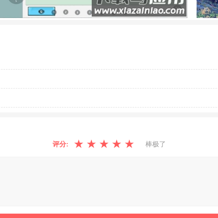
★
★
★
★
★
评分:
棒极了