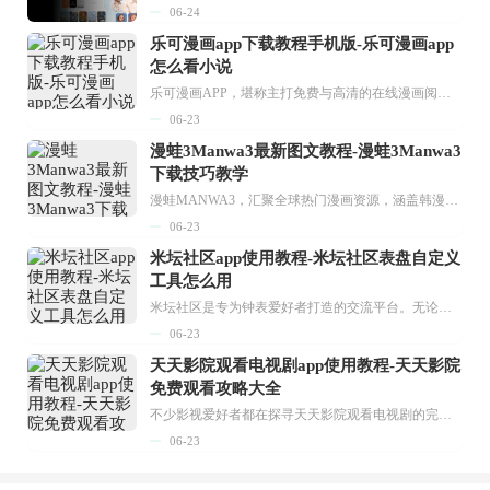
06-24
乐可漫画app下载教程手机版-乐可漫画app
怎么看小说
乐可漫画APP，堪称主打免费与高清的在线漫画阅读神器。其官方版提供海量完整版漫画资源，无论是国内漫画，还是日漫、韩漫、台漫、美漫等国外漫画，应有尽有，随时供你阅读。只需轻点一下，便能直接进入阅读界面。不仅如此，乐可漫画最新版本更新速度极快，在这里，你总能抢先看到全网一手漫画章节内容！...
06-23
漫蛙3Manwa3最新图文教程-漫蛙3Manwa3
下载技巧教学
漫蛙MANWA3，汇聚全球热门漫画资源，涵盖韩漫、欧美漫画、国漫等多种类型，题材丰富多样，全方位满足用户阅读喜好。它不仅是阅读平台，更是创作平台，为广大用户打造零门槛创作环境。...
06-23
米坛社区app使用教程-米坛社区表盘自定义
工具怎么用
米坛社区是专为钟表爱好者打造的交流平台。无论你是初涉钟表领域的普通爱好者，还是拥有多年收藏经验的资深玩家，都能在此找到属于自己的天地。 无需注册，就能轻松参与其中。通过专业的讨论论坛与丰富的交互功能，你可与世界各地的钟表爱好者畅快交流。若你钟情于钟表，米坛社区无疑是值得一试的理想之选。在这里，你能获取最新的手表资讯，交流见解，提升鉴赏品味，让每一块手表都成为收藏故事中重要的一部分。感兴趣的朋友，不要错过下载机会。...
06-23
天天影院观看电视剧app使用教程-天天影院
免费观看攻略大全
不少影视爱好者都在探寻天天影院观看电视剧的完整方法，结合最新平台使用规则，本篇新手入门攻略全面讲解观看渠道、检索流程、播放设置以及画面模式调整等实用内容。全文适配手机、电脑等主流设备，步骤简洁易懂，无论是初次使用的新手，还是想要优化观影体验的用户，都能参照内容快速上手，熟练掌握平台各项操作技巧，轻松畅享影视内容。...
06-23