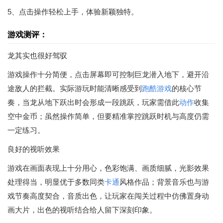
5、点击操作轻松上手，体验新颖独特。
游戏测评：
龙其实也很好驾驭
游戏操作十分简便，点击屏幕即可控制巨龙潜入地下，避开沿
途敌人的拦截。实际游玩时能清晰感受到
跑酷游戏
的核心节
奏，当龙从地下跃出时会形成一段跳跃，玩家需借此
动作
收集
空中金币；虽然操作简单，但要精准掌控跳跃时机与高度仍需
一定练习。
良好的视听效果
游戏在画面表现上十分用心，色彩饱满、画质细腻，光影效果
处理得当，明显优于多数同类
卡通
风格作品；背景音乐也与游
戏节奏高度契合，音质出色，让玩家在闯关过程中仿佛置身动
画大片，出色的视听结合给人留下深刻印象。