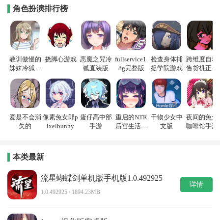
角色扮演排行榜
教训傲慢的
挠脚心游戏
恶魔之咒冷
fullservice1.
检查身体捕
跨维度自动
妹妹冷狐游
狐直装版
8g完整版
捉学院游戏
售货机正式
戏
版
爱是不会消
像素兔女郎p
蛋仔高中部
重启的NTR
干物少女中
夜间的兔兔
失的
ixelbunny
手游
后宫生活游
文版
咖啡馆手游
戏
本类最新
流星蝴蝶剑单机版手机版1.0.492925
详情
1.0.492925 / 1894.23MB