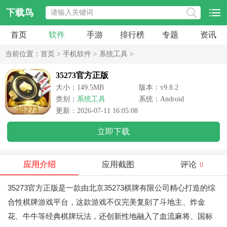
下载鸟
首页
软件
手游
排行榜
专题
资讯
当前位置：
首页
>
手机软件
>
系统工具
>
35273官方正版
大小：149.5MB
版本：v9.8.2
类别：
系统工具
系统：Android
更新：2026-07-11 16:05:08
立即下载
应用介绍
应用截图
评论
0
35273官方正版是一款由北京35273棋牌有限公司精心打造的综
合性棋牌游戏平台，这款游戏不仅完美复刻了斗地主、炸金
花、牛牛等经典棋牌玩法，还创新性地融入了血流麻将、国标