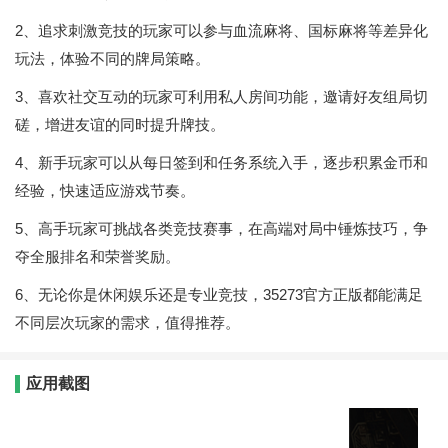
2、追求刺激竞技的玩家可以参与血流麻将、国标麻将等差异化
玩法，体验不同的牌局策略。
3、喜欢社交互动的玩家可利用私人房间功能，邀请好友组局切
磋，增进友谊的同时提升牌技。
4、新手玩家可以从每日签到和任务系统入手，逐步积累金币和
经验，快速适应游戏节奏。
5、高手玩家可挑战各类竞技赛事，在高端对局中锤炼技巧，争
夺全服排名和荣誉奖励。
6、无论你是休闲娱乐还是专业竞技，35273官方正版都能满足
不同层次玩家的需求，值得推荐。
应用截图