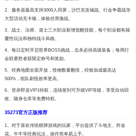
2、服务器最高支持3000人同屏，沙巴克攻城战、行会争霸战等
大型活动无卡顿，体验丝滑激战。
3、战士、法师、道士三大职业新增觉醒技能，每个职业都有颠
覆性玩法和独特战斗风格。
4、每日定时开启世界BOSS挑战，击杀必掉高级装备；每周行
会联赛胜者获限定称号和奖励。
5、经典地图全面开放，怪物数量翻倍，经验加成最高达
500%，组队刷怪效率更高。
6、登录即送VIP1特权，连续签到可升级VIP等级，享受自动回
收、随身仓库等免费特权。
35273官方正版推荐
1、对于喜欢传统棋牌游戏的玩家，平台提供了斗地主、炸金
花、牛牛等经典玩法，操作简单易上手。