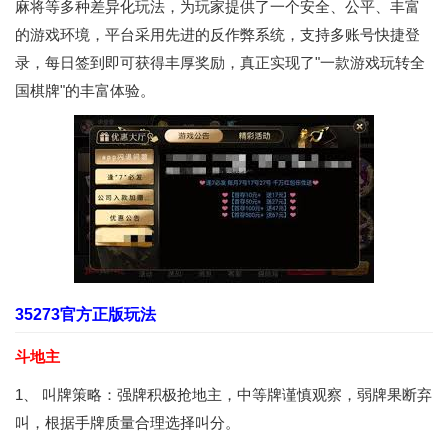
麻将等多种差异化玩法，为玩家提供了一个安全、公平、丰富
的游戏环境，平台采用先进的反作弊系统，支持多账号快捷登
录，每日签到即可获得丰厚奖励，真正实现了"一款游戏玩转全
国棋牌"的丰富体验。
35273官方正版玩法
斗地主
1、 叫牌策略：强牌积极抢地主，中等牌谨慎观察，弱牌果断弃
叫，根据手牌质量合理选择叫分。