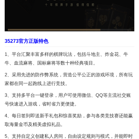
35273官方正版特色
1、平台汇聚丰富多样的棋牌玩法，包括斗地主、炸金花、牛
牛、血流麻将、国标麻将等数十种经典项目。
2、采用先进的防作弊系统，营造公平公正的游戏环境，所有玩
家都在同一起跑线上进行竞技。
3、支持多平台一键登录，用户可使用微信、QQ等主流社交账
号快速进入游戏，省时省力更便捷。
4、每日签到即送新手礼包和惊喜奖励，参与各类竞技赛还能赢
取海量金币及精美虚拟礼品。
5、支持自定义创建私人房间，自由设定规则与模式，并能即时