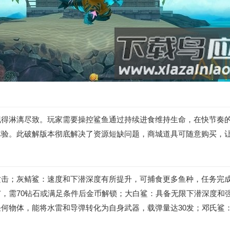
现得淋漓尽致。玩家需要操控鲨鱼通过持续进食维持生命，在快节奏
体验。此破解版本彻底解决了资源短缺问题，商城道具可随意购买，
攻击；灰鲭鲨：速度和下潜深度有所提升，可捕食更多鱼种，任务完
，需70钻石或满足条件后金币解锁；大白鲨：具备无限下潜深度和
何物体，能将水雷和导弹转化为自身武器，载弹量达30发；邓氏鲨