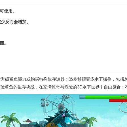
即可使用。
会减少反而会增加。
界面。
于升级鲨鱼能力或购买特殊生存道具；逐步解锁更多水下猛兽，包括
验鲨鱼的生存挑战，在充满惊奇与危险的3D水下世界中自由觅食；