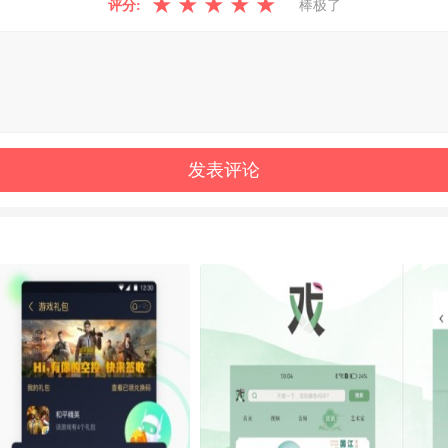
★
★
★
★
★
评分:
棒极了