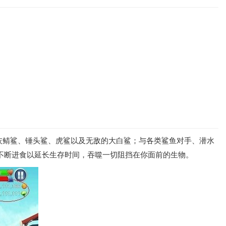
灰鲭鲨、锤头鲨、虎鲨以及无敌的大白鲨；与各类鲨鱼对手、潜水
不断进食以延长生存时间，吞噬一切阻挡在你面前的生物。