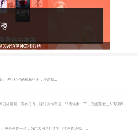
说阅读追更神器排行榜
、进行精准的视频抠图，还是制...
乐可漫画APP，堪称主打免费与高清的在线漫画阅读神器。其官方版提供海量完整版漫画资源，无论是国内漫画，还是日漫、韩漫、台漫、美漫等国外漫画，应有尽有，随时供你阅读。只需轻点一下，便能直接进入阅读界面。不仅如此，乐可漫画最新版本更新速度极快，在这里，你总能抢先看到全网一手漫画章节内容！...
，更是创作平台，为广大用户打造零门槛创作环境。...