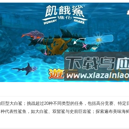
的巨型大白鲨；挑战超过20种不同类型的任务，包括高分竞赛、特
多种代表性鲨鱼，如大白鲨、双髻鲨与史前巨齿鲨；探索遍布美味海