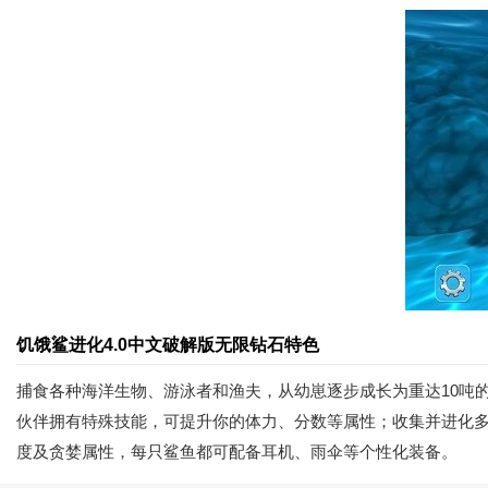
饥饿鲨进化4.0中文破解版无限钻石特色
捕食各种海洋生物、游泳者和渔夫，从幼崽逐步成长为重达10吨
伙伴拥有特殊技能，可提升你的体力、分数等属性；收集并进化
度及贪婪属性，每只鲨鱼都可配备耳机、雨伞等个性化装备。