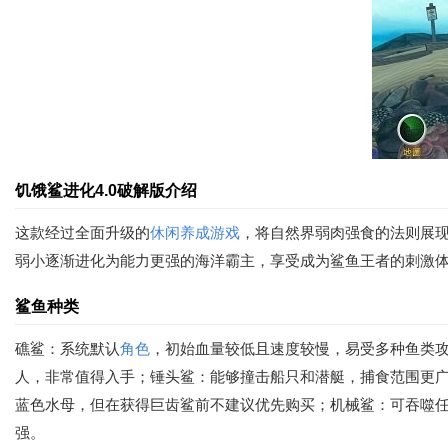
饥饿鲨进化4.0破解版介绍
这款经过全面升级的
休闲
养成游戏
，将自然界弱肉强食的法则展
弱小逐渐进化为能力更强的海洋霸主，享受成为鲨鱼王者的刺激
鲨鱼种类
礁鲨：系统默认
角色
，初始血量较低且速度较慢，易受多种鱼类
人，非常值得入手；锤头鲨：能够撞击船只和潜艇，捕食范围更广
蓝色水母，但在获得巨齿鲨前不建议优先购买；机械鲨：可吞噬任
强。