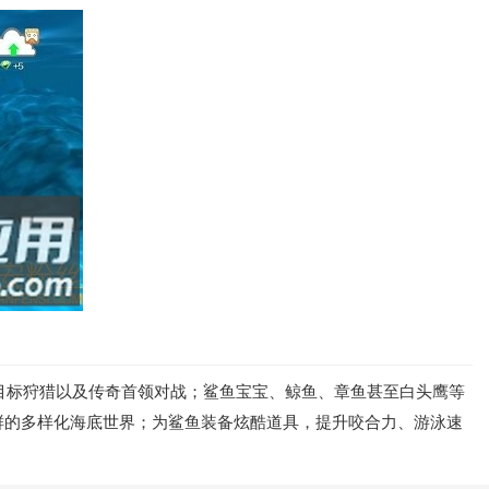
定目标狩猎以及传奇首领对战；鲨鱼宝宝、鲸鱼、章鱼甚至白头鹰等
鲜的多样化海底世界；为鲨鱼装备炫酷道具，提升咬合力、游泳速