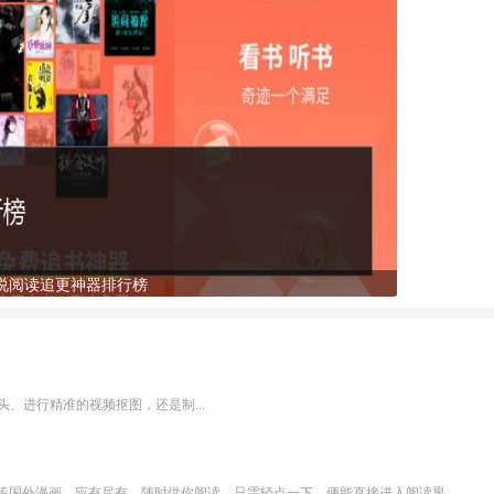
说阅读追更神器排行榜
、进行精准的视频抠图，还是制...
乐可漫画APP，堪称主打免费与高清的在线漫画阅读神器。其官方版提供海量完整版漫画资源，无论是国内漫画，还是日漫、韩漫、台漫、美漫等国外漫画，应有尽有，随时供你阅读。只需轻点一下，便能直接进入阅读界面。不仅如此，乐可漫画最新版本更新速度极快，在这里，你总能抢先看到全网一手漫画章节内容！...