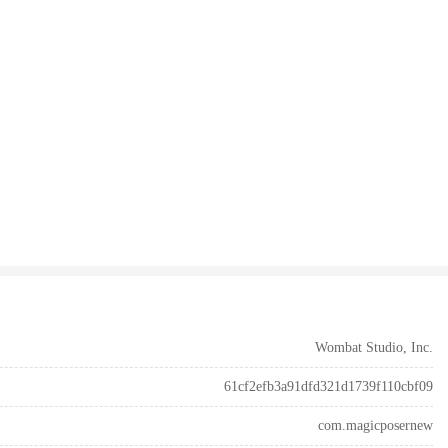
Wombat Studio, Inc.
61cf2efb3a91dfd321d1739f110cbf09
com.magicposernew