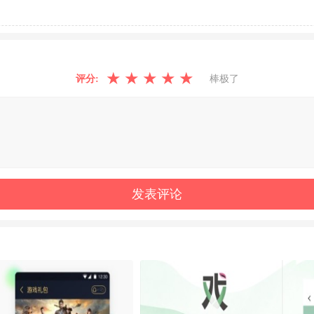
★
★
★
★
★
评分:
棒极了