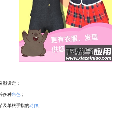
造型设定；
等多种
角色
；
节及单根手指的
动作
。