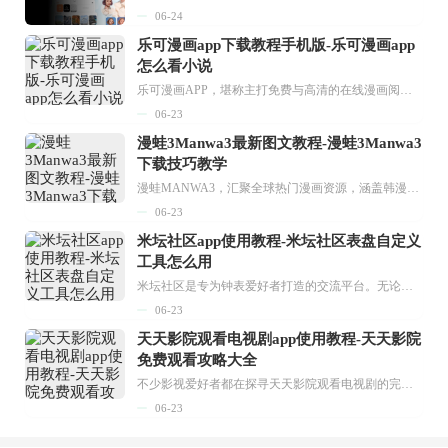
06-24
乐可漫画app下载教程手机版-乐可漫画app
怎么看小说
乐可漫画APP，堪称主打免费与高清的在线漫画阅读神器。其官方版提供海量完整版漫画资源，无论是国内漫画，还是日漫、韩漫、台漫、美漫等国外漫画，应有尽有，随时供你阅读。只需轻点一下，便能直接进入阅读界面。不仅如此，乐可漫画最新版本更新速度极快，在这里，你总能抢先看到全网一手漫画章节内容！...
06-23
漫蛙3Manwa3最新图文教程-漫蛙3Manwa3
下载技巧教学
漫蛙MANWA3，汇聚全球热门漫画资源，涵盖韩漫、欧美漫画、国漫等多种类型，题材丰富多样，全方位满足用户阅读喜好。它不仅是阅读平台，更是创作平台，为广大用户打造零门槛创作环境。...
06-23
米坛社区app使用教程-米坛社区表盘自定义
工具怎么用
米坛社区是专为钟表爱好者打造的交流平台。无论你是初涉钟表领域的普通爱好者，还是拥有多年收藏经验的资深玩家，都能在此找到属于自己的天地。 无需注册，就能轻松参与其中。通过专业的讨论论坛与丰富的交互功能，你可与世界各地的钟表爱好者畅快交流。若你钟情于钟表，米坛社区无疑是值得一试的理想之选。在这里，你能获取最新的手表资讯，交流见解，提升鉴赏品味，让每一块手表都成为收藏故事中重要的一部分。感兴趣的朋友，不要错过下载机会。...
06-23
天天影院观看电视剧app使用教程-天天影院
免费观看攻略大全
不少影视爱好者都在探寻天天影院观看电视剧的完整方法，结合最新平台使用规则，本篇新手入门攻略全面讲解观看渠道、检索流程、播放设置以及画面模式调整等实用内容。全文适配手机、电脑等主流设备，步骤简洁易懂，无论是初次使用的新手，还是想要优化观影体验的用户，都能参照内容快速上手，熟练掌握平台各项操作技巧，轻松畅享影视内容。...
06-23