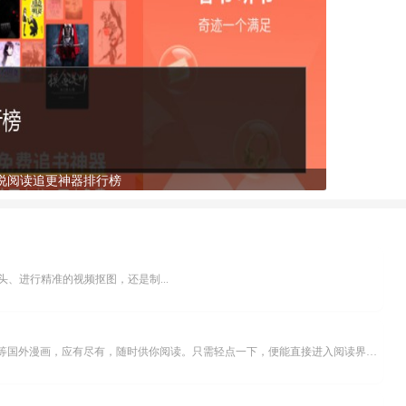
说阅读追更神器排行榜
、进行精准的视频抠图，还是制...
乐可漫画APP，堪称主打免费与高清的在线漫画阅读神器。其官方版提供海量完整版漫画资源，无论是国内漫画，还是日漫、韩漫、台漫、美漫等国外漫画，应有尽有，随时供你阅读。只需轻点一下，便能直接进入阅读界面。不仅如此，乐可漫画最新版本更新速度极快，在这里，你总能抢先看到全网一手漫画章节内容！...