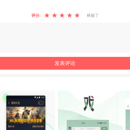
★
★
★
★
★
评分:
棒极了