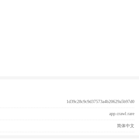
1d39c28c9c9d37573a4b20629a5b97d0
app.crawl.rare
简体中文