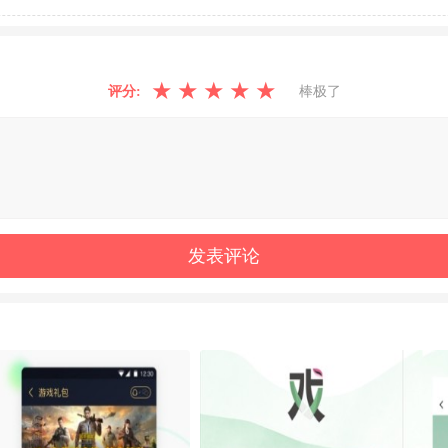
★
★
★
★
★
评分:
棒极了