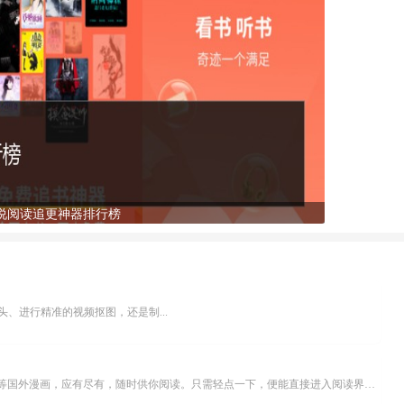
说阅读追更神器排行榜
、进行精准的视频抠图，还是制...
乐可漫画APP，堪称主打免费与高清的在线漫画阅读神器。其官方版提供海量完整版漫画资源，无论是国内漫画，还是日漫、韩漫、台漫、美漫等国外漫画，应有尽有，随时供你阅读。只需轻点一下，便能直接进入阅读界面。不仅如此，乐可漫画最新版本更新速度极快，在这里，你总能抢先看到全网一手漫画章节内容！...