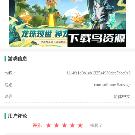
游戏信息
md5：
f114fe1d9b1eb1325a4930dcc5bbc9a3
包名：
com.sofunny.Sausage
语言：
简体中文
用户评论
★
★
★
★
★
评分:
棒极了