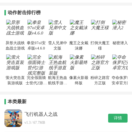
动作射击排行榜
异形大战铁
拳皇97ol安
雪人兄弟中
魔王之女戴
打倒大魔王
秘密潜入2
血战士游戏
卓版v4.6.0
文版
沫娜
様
萤火突击直
完全假面骑
航海王热血
像素火影最
粉碎之路官
夺命侏罗纪
装游戏版
士世代2游戏
航线手游直
终版
方正版
安卓官方版
完整版
装版
本类最新
飞行机器人之战
详情
v1.3 / 67.7MB