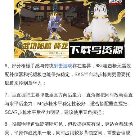
6、部分枪械手感与传统
射击游戏
存在差异，98k狙击枪无需装
配补偿器和托腮板也能保持稳定，SKS半自动步枪则更需要托
腮板来控制后坐力；
7、垂直握把主要降低垂直方向后坐力，直角握把同时改善垂直
与水平后坐力；M4步枪水平稳定性较好，适合搭配垂直握把，
SCAR步枪水平后坐力明显，建议使用直角握把；
8、投掷物弹道轨迹清晰可见，但投掷距离有限，更适合巷战场
景，平原作战效果一般，同时占用较多背包空间，需要合理规