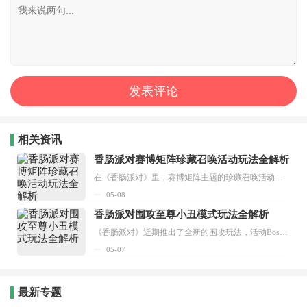
相关资讯
香肠派对赛博矩阵珍藏召唤活动玩法全解析
在《香肠派对》里，赛博矩阵主题的珍藏召唤活动已经正式开启啦。这个活动主要围绕主题卡池和枪械外观奖励来进行，玩家们可以通过抽取的方式得到各种稀有皮肤和限定奖励，这次活动会一直开放到9月3日。接下来小编就给大家分享一下香肠派对赛博矩阵珍藏召唤活动的玩法详情。...
05-08
香肠派对围攻至尊小丑模式玩法全解析
《香肠派对》近期推出了全新的围攻玩法，活动Boss“至尊小丑”也正式亮相。该Boss不仅爆发伤害高，还拥有多阶段攻击模式，单人挑战难度较大，更建议玩家组队协作。接下来，小编将为大家带来香肠派对围攻至尊小丑的玩法指南，希望能对各位有所帮助。...
05-07
最新专题