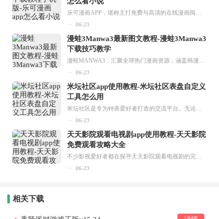
怎么看小说
乐可漫画APP，堪称主打免费与高清的在线漫画阅读神器。其官方版提供海量完整版漫画资源，无论是国内漫画，还是日漫、韩漫、台漫、美漫等国外漫画，应有尽有，随时供你阅读。只需轻点一下，便能直接进入阅读界面。不仅如此，乐可漫画最新版本更新速度极快，在这里，你总能抢先看到全网一手漫画章节内容！...
06-23
漫蛙3Manwa3最新图文教程-漫蛙3Manwa3
下载技巧教学
漫蛙MANWA3，汇聚全球热门漫画资源，涵盖韩漫、欧美漫画、国漫等多种类型，题材丰富多样，全方位满足用户阅读喜好。它不仅是阅读平台，更是创作平台，为广大用户打造零门槛创作环境。...
06-23
米坛社区app使用教程-米坛社区表盘自定义
工具怎么用
米坛社区是专为钟表爱好者打造的交流平台。无论你是初涉钟表领域的普通爱好者，还是拥有多年收藏经验的资深玩家，都能在此找到属于自己的天地。 无需注册，就能轻松参与其中。通过专业的讨论论坛与丰富的交互功能，你可与世界各地的钟表爱好者畅快交流。若你钟情于钟表，米坛社区无疑是值得一试的理想之选。在这里，你能获取最新的手表资讯，交流见解，提升鉴赏品味，让每一块手表都成为收藏故事中重要的一部分。感兴趣的朋友，不要错过下载机会。...
06-23
天天影院观看电视剧app使用教程-天天影院
免费观看攻略大全
不少影视爱好者都在探寻天天影院观看电视剧的完整方法，结合最新平台使用规则，本篇新手入门攻略全面讲解观看渠道、检索流程、播放设置以及画面模式调整等实用内容。全文适配手机、电脑等主流设备，步骤简洁易懂，无论是初次使用的新手，还是想要优化观影体验的用户，都能参照内容快速上手，熟练掌握平台各项操作技巧，轻松畅享影视内容。...
06-23
相关下载