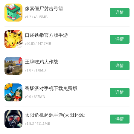
像素僵尸射击弓箭
详情
v1.2 / 48.15MB
口袋铁拳官方版手游
详情
v20.05 / 447.7MB
王牌吃鸡大作战
详情
v1.0 / 71.0MB
香肠派对手机下载免费版
详情
v9.0 / 687MB
太阳危机起源手游(太阳起源)
详情
v1.8.3 / 411.1MB