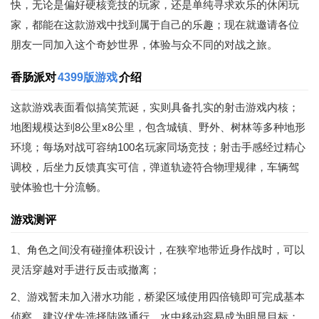
快，无论是偏好硬核竞技的玩家，还是单纯寻求欢乐的休闲玩
家，都能在这款游戏中找到属于自己的乐趣；现在就邀请各位
朋友一同加入这个奇妙世界，体验与众不同的对战之旅。
香肠派对
4399版游戏
介绍
这款游戏表面看似搞笑荒诞，实则具备扎实的射击游戏内核；
地图规模达到8公里x8公里，包含城镇、野外、树林等多种地形
环境；每场对战可容纳100名玩家同场竞技；射击手感经过精心
调校，后坐力反馈真实可信，弹道轨迹符合物理规律，车辆驾
驶体验也十分流畅。
游戏测评
1、角色之间没有碰撞体积设计，在狭窄地带近身作战时，可以
灵活穿越对手进行反击或撤离；
2、游戏暂未加入潜水功能，桥梁区域使用四倍镜即可完成基本
侦察，建议优先选择陆路通行，水中移动容易成为明显目标；