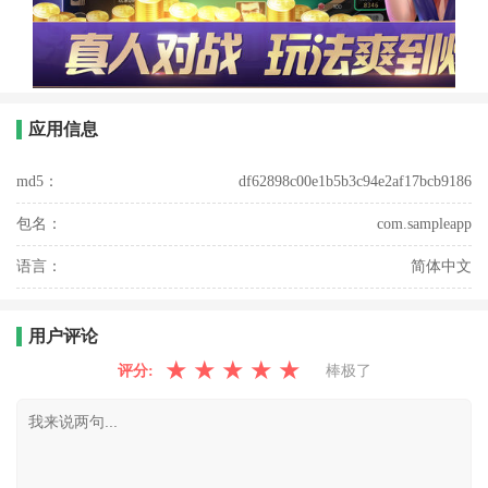
应用信息
md5：
df62898c00e1b5b3c94e2af17bcb9186
包名：
com.sampleapp
语言：
简体中文
用户评论
★
★
★
★
★
评分:
棒极了