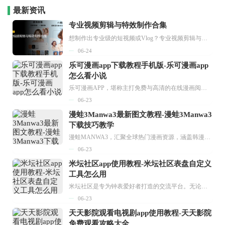
最新资讯
专业视频剪辑与特效制作合集
想制作出专业级的短视频或Vlog？专业视频剪辑与特效制作大全专题为你提供了从剪辑、抠像到特效包装的全套解决方案。无论是添加炫酷的片头、进行精准的视频抠图，还是制...
06-24
乐可漫画app下载教程手机版-乐可漫画app
怎么看小说
乐可漫画APP，堪称主打免费与高清的在线漫画阅读神器。其官方版提供海量完整版漫画资源，无论是国内漫画，还是日漫、韩漫、台漫、美漫等国外漫画，应有尽有，随时供你阅读。只需轻点一下，便能直接进入阅读界面。不仅如此，乐可漫画最新版本更新速度极快，在这里，你总能抢先看到全网一手漫画章节内容！...
06-23
漫蛙3Manwa3最新图文教程-漫蛙3Manwa3
下载技巧教学
漫蛙MANWA3，汇聚全球热门漫画资源，涵盖韩漫、欧美漫画、国漫等多种类型，题材丰富多样，全方位满足用户阅读喜好。它不仅是阅读平台，更是创作平台，为广大用户打造零门槛创作环境。...
06-23
米坛社区app使用教程-米坛社区表盘自定义
工具怎么用
米坛社区是专为钟表爱好者打造的交流平台。无论你是初涉钟表领域的普通爱好者，还是拥有多年收藏经验的资深玩家，都能在此找到属于自己的天地。 无需注册，就能轻松参与其中。通过专业的讨论论坛与丰富的交互功能，你可与世界各地的钟表爱好者畅快交流。若你钟情于钟表，米坛社区无疑是值得一试的理想之选。在这里，你能获取最新的手表资讯，交流见解，提升鉴赏品味，让每一块手表都成为收藏故事中重要的一部分。感兴趣的朋友，不要错过下载机会。...
06-23
天天影院观看电视剧app使用教程-天天影院
免费观看攻略大全