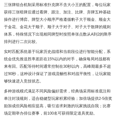
三张牌组合机制采用标准扑克牌不含大小王的配置，每位玩家
获得三张暗牌后通过看牌、跟注、加注、比牌、弃牌五种基础
操作进行博弈。牌型大小顺序严格遵循豹子大于顺金、顺金大
于金花、金花大于顺子、顺子大于对子、对子大于散牌的规则
体系，特殊情况下出现相同牌型时按照单张点数从A到2的降序
排列进行二次比较。
实时匹配系统基于玩家历史战绩和当前段位进行智能分配，系
统会优先推送胜率差距在15%以内的对手，确保每局对战都有
来有回。匹配等待时间通常控制在30秒以内，高峰期最多不超
过90秒，这种设计保证了游戏流畅性和对战平衡性，让玩家能
够快速进入竞技状态。
多种游戏模式满足不同风险偏好需求，经典场采用标准底注和
单注封顶规则，适合稳健型玩家积累经验；加倍场提供2-5倍奖
励加成但风险相应提高，吸引追求刺激的玩家挑战自我；比赛
场定期举办排位赛事，前100名可获得限定道具奖励。