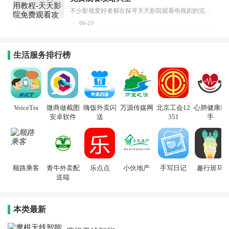
不少影视爱好者都在探寻天天影院观看电视剧的完整方法，结合最新平台使用规则，本篇新手入门攻略全面讲解观看渠道、检索流程、播放设置以及画面模式调整等实用内容。全文适配手机、电脑等主流设备，步骤简洁易懂，无论是初次使用的新手，还是想要优化观影体验的用户，都能参照内容快速上手，熟练掌握平台各项操作技巧，轻松畅享影视内容。...
06-23
生活服务排行榜
VoiceTra
微商做截图
嗨饭外卖闪
万源传媒网
北京工会12
心肺健康助
安卓软件
送
351
手
顺路乘客
青牛外卖配
乐点点
小伙地产
手写日记
趣行斑马
送端
本类最新