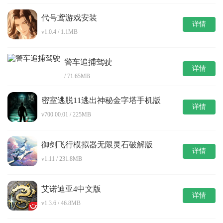
代号鸢游戏安装
详情
v1.0.4 / 1.1MB
警车追捕驾驶
详情
/ 71.65MB
密室逃脱11逃出神秘金字塔手机版
详情
v700.00.01 / 225MB
御剑飞行模拟器无限灵石破解版
详情
v1.11 / 231.8MB
艾诺迪亚4中文版
详情
v1.3.6 / 46.8MB