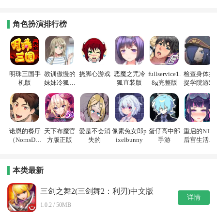
角色扮演排行榜
明珠三国手
教训傲慢的
挠脚心游戏
恶魔之咒冷
fullservice1.
检查身体捕
机版
妹妹冷狐游
狐直装版
8g完整版
捉学院游戏
戏
诺恩的餐厅
天下布魔官
爱是不会消
像素兔女郎p
蛋仔高中部
重启的NTR
（NornsDin
方版正版
失的
ixelbunny
手游
后宫生活游
e）
戏
本类最新
三剑之舞2(三剑舞2：利刃)中文版
详情
1.0.2 / 50MB