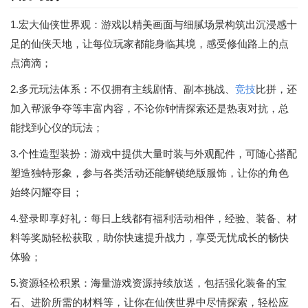
1.宏大仙侠世界观：游戏以精美画面与细腻场景构筑出沉浸感十
足的仙侠天地，让每位玩家都能身临其境，感受修仙路上的点
点滴滴；
2.多元玩法体系：不仅拥有主线剧情、副本挑战、
竞技
比拼，还
加入帮派争夺等丰富内容，不论你钟情探索还是热衷对抗，总
能找到心仪的玩法；
3.个性造型装扮：游戏中提供大量时装与外观配件，可随心搭配
塑造独特形象，参与各类活动还能解锁绝版服饰，让你的角色
始终闪耀夺目；
4.登录即享好礼：每日上线都有福利活动相伴，经验、装备、材
料等奖励轻松获取，助你快速提升战力，享受无忧成长的畅快
体验；
5.资源轻松积累：海量游戏资源持续放送，包括强化装备的宝
石、进阶所需的材料等，让你在仙侠世界中尽情探索，轻松应