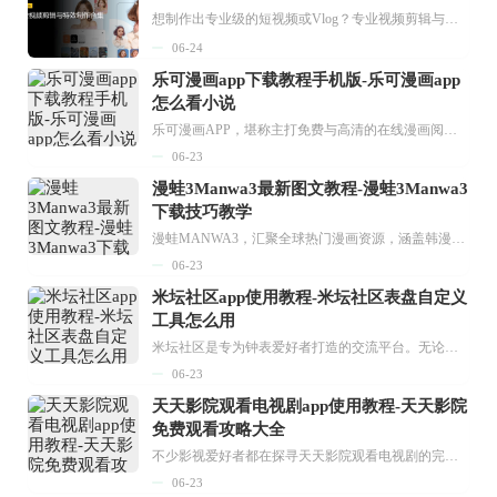
想制作出专业级的短视频或Vlog？专业视频剪辑与特效制作大全专题为你提供了从剪辑、抠像到特效包装的全套解决方案。无论是添加炫酷的片头、进行精准的视频抠图，还是制...
06-24
乐可漫画app下载教程手机版-乐可漫画app
怎么看小说
乐可漫画APP，堪称主打免费与高清的在线漫画阅读神器。其官方版提供海量完整版漫画资源，无论是国内漫画，还是日漫、韩漫、台漫、美漫等国外漫画，应有尽有，随时供你阅读。只需轻点一下，便能直接进入阅读界面。不仅如此，乐可漫画最新版本更新速度极快，在这里，你总能抢先看到全网一手漫画章节内容！...
06-23
漫蛙3Manwa3最新图文教程-漫蛙3Manwa3
下载技巧教学
漫蛙MANWA3，汇聚全球热门漫画资源，涵盖韩漫、欧美漫画、国漫等多种类型，题材丰富多样，全方位满足用户阅读喜好。它不仅是阅读平台，更是创作平台，为广大用户打造零门槛创作环境。...
06-23
米坛社区app使用教程-米坛社区表盘自定义
工具怎么用
米坛社区是专为钟表爱好者打造的交流平台。无论你是初涉钟表领域的普通爱好者，还是拥有多年收藏经验的资深玩家，都能在此找到属于自己的天地。 无需注册，就能轻松参与其中。通过专业的讨论论坛与丰富的交互功能，你可与世界各地的钟表爱好者畅快交流。若你钟情于钟表，米坛社区无疑是值得一试的理想之选。在这里，你能获取最新的手表资讯，交流见解，提升鉴赏品味，让每一块手表都成为收藏故事中重要的一部分。感兴趣的朋友，不要错过下载机会。...
06-23
天天影院观看电视剧app使用教程-天天影院
免费观看攻略大全
不少影视爱好者都在探寻天天影院观看电视剧的完整方法，结合最新平台使用规则，本篇新手入门攻略全面讲解观看渠道、检索流程、播放设置以及画面模式调整等实用内容。全文适配手机、电脑等主流设备，步骤简洁易懂，无论是初次使用的新手，还是想要优化观影体验的用户，都能参照内容快速上手，熟练掌握平台各项操作技巧，轻松畅享影视内容。...
06-23