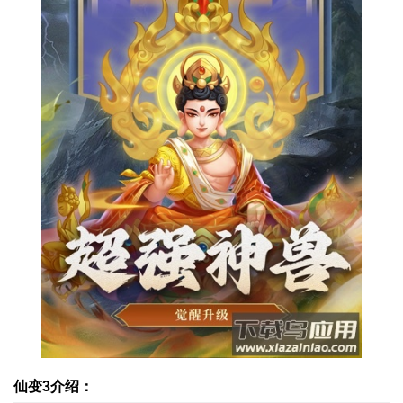
仙变3介绍：