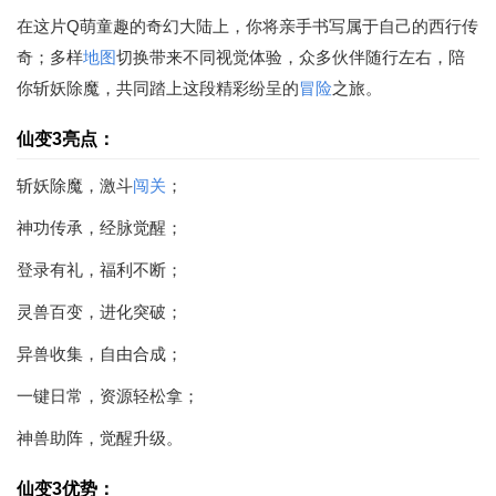
在这片Q萌童趣的奇幻大陆上，你将亲手书写属于自己的西行传
奇；多样
地图
切换带来不同视觉体验，众多伙伴随行左右，陪
你斩妖除魔，共同踏上这段精彩纷呈的
冒险
之旅。
仙变3亮点：
斩妖除魔，激斗
闯关
；
神功传承，经脉觉醒；
登录有礼，福利不断；
灵兽百变，进化突破；
异兽收集，自由合成；
一键日常，资源轻松拿；
神兽助阵，觉醒升级。
仙变3优势：