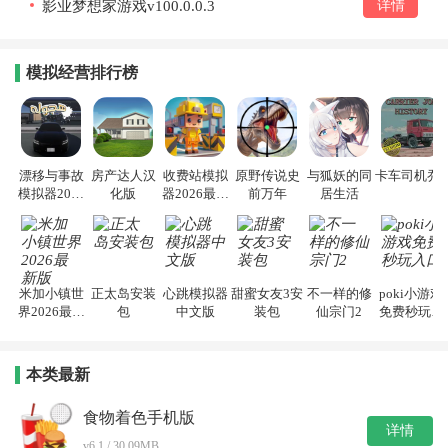
影业梦想家游戏v100.0.0.3
详情
模拟经营排行榜
漂移与事故
房产达人汉
收费站模拟
原野传说史
与狐妖的同
卡车司机乔3
模拟器2026
化版
器2026最新
前万年
居生活
手机版
版
米加小镇世
正太岛安装
心跳模拟器
甜蜜女友3安
不一样的修
poki小游戏
界2026最新
包
中文版
装包
仙宗门2
免费秒玩入
版
口
本类最新
食物着色手机版
详情
v6.1 / 30.09MB