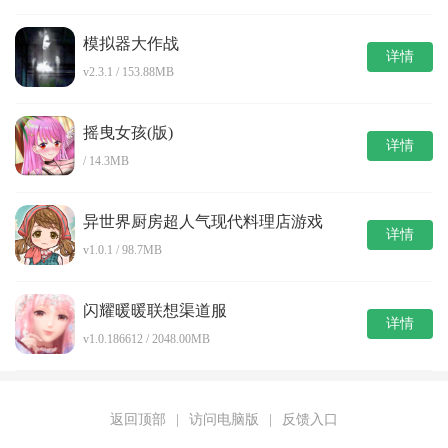
模拟器大作战
详情
v2.3.1 / 153.88MB
摇曳女孩(版)
详情
/ 14.3MB
异世界厨房超人气现代料理店游戏
详情
v1.0.1 / 98.7MB
闪耀暖暖联想渠道服
详情
v1.0.186612 / 2048.00MB
返回顶部
|
访问电脑版
|
反馈入口