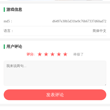
游戏信息
md5：
d6497e30b5d31be9c76b67337d60ad72
语言：
简体中文
用户评论
★
★
★
★
★
评分:
棒极了