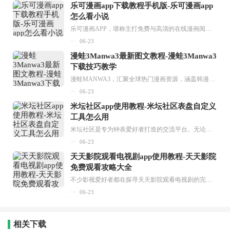
乐可漫画app下载教程手机版-乐可漫画app
怎么看小说
乐可漫画APP，堪称主打免费与高清的在线漫画阅读神器。其官方版提供海量完整版漫画资源，无论是国内漫画，还是日漫、韩漫、台漫、美漫等国外漫画，应有尽有，随时供你阅读。只需轻点一下，便能直接进入阅读界面。不仅如此，乐可漫画最新版本更新速度极快，在这里，你总能抢先看到全网一手漫画章节内容！...
06-23
漫蛙3Manwa3最新图文教程-漫蛙3Manwa3
下载技巧教学
漫蛙MANWA3，汇聚全球热门漫画资源，涵盖韩漫、欧美漫画、国漫等多种类型，题材丰富多样，全方位满足用户阅读喜好。它不仅是阅读平台，更是创作平台，为广大用户打造零门槛创作环境。...
06-23
米坛社区app使用教程-米坛社区表盘自定义
工具怎么用
米坛社区是专为钟表爱好者打造的交流平台。无论你是初涉钟表领域的普通爱好者，还是拥有多年收藏经验的资深玩家，都能在此找到属于自己的天地。 无需注册，就能轻松参与其中。通过专业的讨论论坛与丰富的交互功能，你可与世界各地的钟表爱好者畅快交流。若你钟情于钟表，米坛社区无疑是值得一试的理想之选。在这里，你能获取最新的手表资讯，交流见解，提升鉴赏品味，让每一块手表都成为收藏故事中重要的一部分。感兴趣的朋友，不要错过下载机会。...
06-23
天天影院观看电视剧app使用教程-天天影院
免费观看攻略大全
不少影视爱好者都在探寻天天影院观看电视剧的完整方法，结合最新平台使用规则，本篇新手入门攻略全面讲解观看渠道、检索流程、播放设置以及画面模式调整等实用内容。全文适配手机、电脑等主流设备，步骤简洁易懂，无论是初次使用的新手，还是想要优化观影体验的用户，都能参照内容快速上手，熟练掌握平台各项操作技巧，轻松畅享影视内容。...
06-23
相关下载