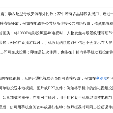
，无需手动匹配型号或安装额外协议；家中若有多品牌设备混用，通过
以保持流畅播放；例如在地铁等公共场所连接公共网络投屏，依然能够
画质；将1080P电影投屏至4K电视时，人物发丝与场景纹理等细
通知；例如在直播游戏时，手机收到的快递取件信息不会显示在大屏
送”三步即可完成投屏；即便是初次使用，也能在十秒内将手机动画投射
台的在线视频，无需开通电视端会员即可直接投屏；例如在
浏览器
打
可单独投送本地视频、图片或PPT文件；例如将手机中的婚礼视频
、音量加减等操作；在厨房忙碌时，用手肘轻划手机就能调整电视节
电视后，仍可用手机查阅资料或进行私聊；教师授课时可同步投送课