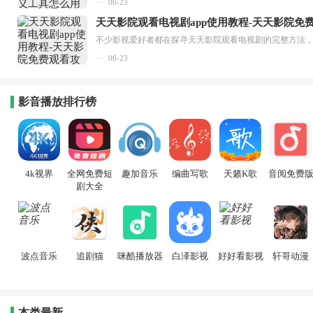
06-23
天天影院观看电视剧app使用教程-天天影院免
06-23
影音播放排行榜
4k视界
全网免费短
趣加音乐
编曲写歌
天籁K歌
音阅免费
剧大全
波点音乐
追剧猫
咪酷播放器
白泽影视
好好看影视
轩哥动漫
本类最新