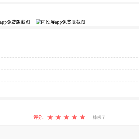
★
★
★
★
★
评分:
棒极了