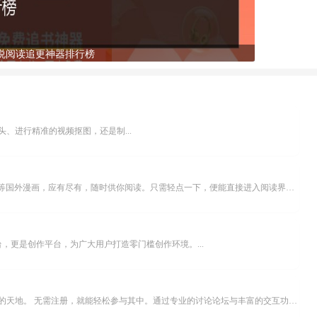
说阅读追更神器排行榜
、进行精准的视频抠图，还是制...
乐可漫画APP，堪称主打免费与高清的在线漫画阅读神器。其官方版提供海量完整版漫画资源，无论是国内漫画，还是日漫、韩漫、台漫、美漫等国外漫画，应有尽有，随时供你阅读。只需轻点一下，便能直接进入阅读界面。不仅如此，乐可漫画最新版本更新速度极快，在这里，你总能抢先看到全网一手漫画章节内容！...
，更是创作平台，为广大用户打造零门槛创作环境。...
米坛社区是专为钟表爱好者打造的交流平台。无论你是初涉钟表领域的普通爱好者，还是拥有多年收藏经验的资深玩家，都能在此找到属于自己的天地。 无需注册，就能轻松参与其中。通过专业的讨论论坛与丰富的交互功能，你可与世界各地的钟表爱好者畅快交流。若你钟情于钟表，米坛社区无疑是值得一试的理想之选。在这里，你能获取最新的手表资讯，交流见解，提升鉴赏品味，让每一块手表都成为收藏故事中重要的一部分。感兴趣的朋友，不要错过下载机会。...