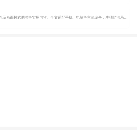
不少影视爱好者都在探寻天天影院观看电视剧的完整方法，结合最新平台使用规则，本篇新手入门攻略全面讲解观看渠道、检索流程、播放设置以及画面模式调整等实用内容。全文适配手机、电脑等主流设备，步骤简洁易懂，无论是初次使用的新手，还是想要优化观影体验的用户，都能参照内容快速上手，熟练掌握平台各项操作技巧，轻松畅享影视内容。...