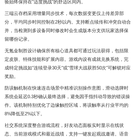
验始终保持在"适度挑战"的舒适区间内。
三端云存档采用增量同步技术，每次数据变更仅上传差异部
分，平均同步时间控制在2秒以内。支持断点续传和冲突自动合
并，当检测到多设备同时修改时会生成版本分支供玩家选择保
留哪份记录。
无氪金制胜设计确保所有核心道具都可通过玩法获得，包括限
定皮肤、特殊技能和扩展内容。游戏内设有成就兑换系统，完
成特定挑战如"连续登录30天"或"雪球大战获胜50次"可解锁对应
奖励。
防误触机制在快速连击场景中精准识别操作意图，滑动选牌时
系统会延迟0.3秒确认最终选择，避免因手指抖动导致的错误操
作。该机制特别优化了边缘触控区域，将误触率从行业平均的
8%降低至2%以下。
社交系统深度整合游戏流程，好友动态面板实时显示在线状
态、当前游戏模式和最近战绩，支持一键发起观战邀请。语音