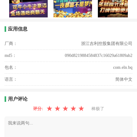
应用信息
厂商：
浙江吉利控股集团有限公司
md5：
090d8219884584837c16029a61809ab2
包名：
com.eln.bq
语言：
简体中文
用户评论
★
★
★
★
★
评分:
棒极了