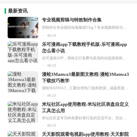
最新资讯
专业视频剪辑与特效制作合集
想制作出专业级的短视频或Vlog？专业视频剪辑与特效制作大全专题为你提供了从剪辑、抠像到特效包装的全套解决方案。无论是添加炫酷的片头、进行精准的视频抠图，还是制...
06-24
乐可漫画app下载教程手机版-乐可漫画app
怎么看小说
乐可漫画APP，堪称主打免费与高清的在线漫画阅读神器。其官方版提供海量完整版漫画资源，无论是国内漫画，还是日漫、韩漫、台漫、美漫等国外漫画，应有尽有，随时供你阅读。只需轻点一下，便能直接进入阅读界面。不仅如此，乐可漫画最新版本更新速度极快，在这里，你总能抢先看到全网一手漫画章节内容！...
06-23
漫蛙3Manwa3最新图文教程-漫蛙3Manwa3
下载技巧教学
漫蛙MANWA3，汇聚全球热门漫画资源，涵盖韩漫、欧美漫画、国漫等多种类型，题材丰富多样，全方位满足用户阅读喜好。它不仅是阅读平台，更是创作平台，为广大用户打造零门槛创作环境。...
06-23
米坛社区app使用教程-米坛社区表盘自定义
工具怎么用
米坛社区是专为钟表爱好者打造的交流平台。无论你是初涉钟表领域的普通爱好者，还是拥有多年收藏经验的资深玩家，都能在此找到属于自己的天地。 无需注册，就能轻松参与其中。通过专业的讨论论坛与丰富的交互功能，你可与世界各地的钟表爱好者畅快交流。若你钟情于钟表，米坛社区无疑是值得一试的理想之选。在这里，你能获取最新的手表资讯，交流见解，提升鉴赏品味，让每一块手表都成为收藏故事中重要的一部分。感兴趣的朋友，不要错过下载机会。...
06-23
天天影院观看电视剧app使用教程-天天影院