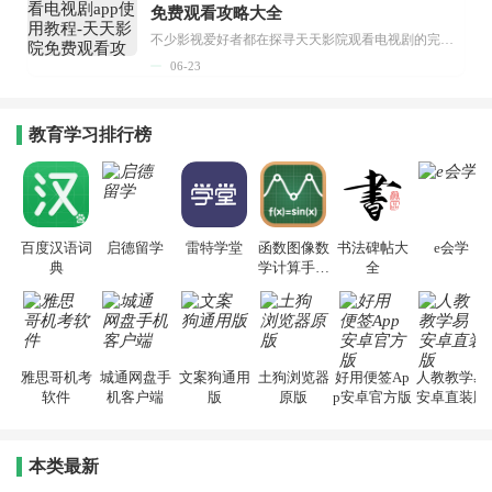
免费观看攻略大全
不少影视爱好者都在探寻天天影院观看电视剧的完整方法，结合最新平台使用规则，本篇新手入门攻略全面讲解观看渠道、检索流程、播放设置以及画面模式调整等实用内容。全文适配手机、电脑等主流设备，步骤简洁易懂，无论是初次使用的新手，还是想要优化观影体验的用户，都能参照内容快速上手，熟练掌握平台各项操作技巧，轻松畅享影视内容。...
06-23
教育学习排行榜
百度汉语词
启德留学
雷特学堂
函数图像数
书法碑帖大
e会学
典
学计算手机
全
版
雅思哥机考
城通网盘手
文案狗通用
土狗浏览器
好用便签Ap
人教教学易
软件
机客户端
版
原版
p安卓官方版
安卓直装版
本类最新