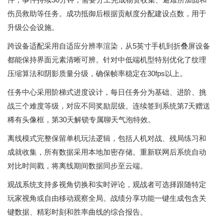
伤员救助等任务。成功抵御后根据贡献度分配建设点数，用于
升级公会设施。
跨设备适配采用自适应分辨率渲染，从5英寸手机到折叠屏设备
都能保持界面元素清晰可辨。针对中低端机型特别优化了纹理
压缩算法和阴影质量分级，确保帧率稳定在30fps以上。
任务中心采用阶梯式进度设计，每日任务分为基础、进阶、挑
战三个难度等级，对应不同奖励层级。连续签到系统第7天赠送
稀有头像框，第30天解锁专属聊天气泡特效。
离线模式完整保留单机玩法逻辑，包括人机对战、残局练习和
成就收集，所有数据采用本地加密存储。重新联网后系统自动
对比时间戳，将离线期间数据同步至云端。
观战系统支持多视角切换和实时评论，观战者可选择跟随特定
玩家视角或自由移动观察全局。战绩分享功能一键生成包含关
键数据、精彩时刻和胜率曲线的综合报告。