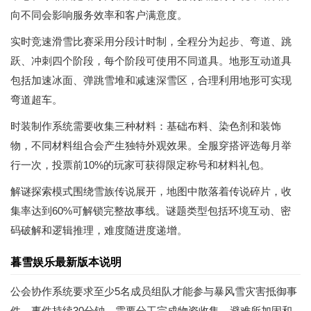
向不同会影响服务效率和客户满意度。
实时竞速滑雪比赛采用分段计时制，全程分为起步、弯道、跳
跃、冲刺四个阶段，每个阶段可使用不同道具。地形互动道具
包括加速冰面、弹跳雪堆和减速深雪区，合理利用地形可实现
弯道超车。
时装制作系统需要收集三种材料：基础布料、染色剂和装饰
物，不同材料组合会产生独特外观效果。全服穿搭评选每月举
行一次，投票前10%的玩家可获得限定称号和材料礼包。
解谜探索模式围绕雪族传说展开，地图中散落着传说碎片，收
集率达到60%可解锁完整故事线。谜题类型包括环境互动、密
码破解和逻辑推理，难度随进度递增。
暮雪娱乐最新版本说明
公会协作系统要求至少5名成员组队才能参与暴风雪灾害抵御事
件，事件持续30分钟，需要分工完成物资收集、避难所加固和