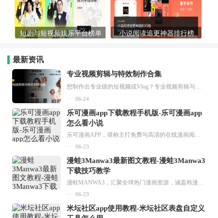
短剧与短视频娱乐平台榜单
小说阅读追更神器排行榜
最新资讯
专业视频剪辑与特效制作合集
想制作出专业级的短视频或Vlog？专业视频剪辑与特效制作大全专题为你提供了从剪辑、抠像到特效包装的全套解决方案。无论是添加炫酷的片头、进行精准的视频抠图，还是制...
06-24
乐可漫画app下载教程手机版-乐可漫画app
怎么看小说
乐可漫画APP，堪称主打免费与高清的在线漫画阅读神器。其官方版提供海量完整版漫画资源，无论是国内漫画，还是日漫、韩漫、台漫、美漫等国外漫画，应有尽有，随时供你阅读。只需轻点一下，便能直接进入阅读界面。不仅如此，乐可漫画最新版本更新速度极快，在这里，你总能抢先看到全网一手漫画章节内容！...
06-23
漫蛙3Manwa3最新图文教程-漫蛙3Manwa3
下载技巧教学
漫蛙MANWA3，汇聚全球热门漫画资源，涵盖韩漫、欧美漫画、国漫等多种类型，题材丰富多样，全方位满足用户阅读喜好。它不仅是阅读平台，更是创作平台，为广大用户打造零门槛创作环境。...
06-23
米坛社区app使用教程-米坛社区表盘自定义