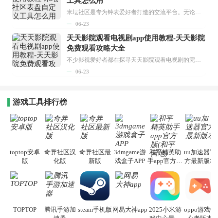
工具怎么用
米坛社区是专为钟表爱好者打造的交流平台。无论你是初涉钟表领域的普通爱好者，还是拥有多年收藏经验的资深玩家，都能在此找到属于自己的天地。 无需注册，就能轻松参与其中。通过专业的讨论论坛与丰富的交互功能，你可与世界各地的钟表爱好者畅快交流。若你钟情于钟表，米坛社区无疑是值得一试的理想之选。在这里，你能获取最新的手表资讯，交流见解，提升鉴赏品味，让每一块手表都成为收藏故事中重要的一部分。感兴趣的朋友，不要错过下载机会。...
06-23
天天影院观看电视剧app使用教程-天天影院
免费观看攻略大全
不少影视爱好者都在探寻天天影院观看电视剧的完整方法，结合最新平台使用规则，本篇新手入门攻略全面讲解观看渠道、检索流程、播放设置以及画面模式调整等实用内容。全文适配手机、电脑等主流设备，步骤简洁易懂，无论是初次使用的新手，还是想要优化观影体验的用户，都能参照内容快速上手，熟练掌握平台各项操作技巧，轻松畅享影视内容。...
06-23
游戏工具排行榜
toptop安卓
奇异社区汉
奇异社区最
3dmgame游
和平精英助
uu加速器官
版
化版
新版
戏盒子APP
手app官方版
方最新版本
(和平营地)
TOPTOP
腾讯手游加
steam手机版
网易大神app
2025小米游
oppo游戏中