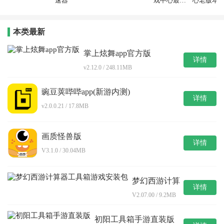
速器
戏中心最新
心老版本
版本安装
本类最新
掌上炫舞app官方版
详情
v2.12.0 / 248.11MB
豌豆荚哔哔app(新游内测)
详情
v2.0.0.21 / 17.8MB
画质怪兽版
详情
V3.1.0 / 30.04MB
梦幻西游计算
详情
器工具箱游戏
V2.07.00 / 9.2MB
安装包
初阳工具箱手游直装版