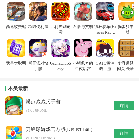
高速收费站
25时便利屋
几何冲刺崩
石器与文明
疯狂赛车(Fu
捣蛋猪中文
溃
rious Racin
版
g)
我是大聪明
蛋仔派对快
GachaClubS
小猪佩奇的
CATO黄油
华容道经典
手服
exy
午夜后宫
猫手游
闯关 最新版
本类最新
爆点炮炮兵手游
详情
v1.0 / 69.0MB
刀锋球游戏官方版(Deflect Ball)
详情
v1.1220 / 116.5MB