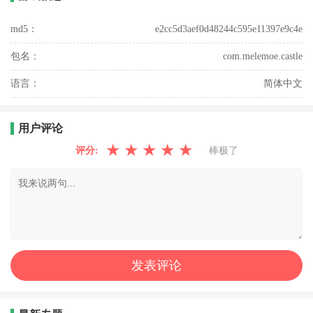
md5：
e2cc5d3aef0d48244c595e11397e9c4e
包名：
com.melemoe.castle
语言：
简体中文
用户评论
★
★
★
★
★
评分:
棒极了