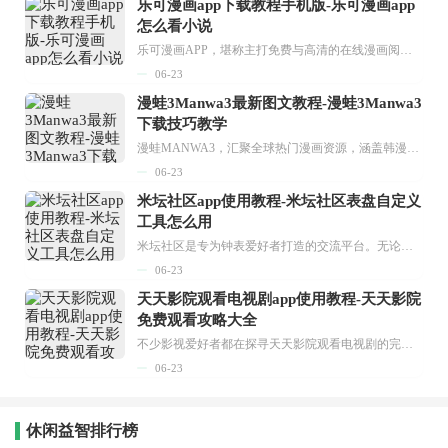
乐可漫画app下载教程手机版-乐可漫画app
怎么看小说
乐可漫画APP，堪称主打免费与高清的在线漫画阅读神器。其官方版提供海量完整版漫画资源，无论是国内漫画，还是日漫、韩漫、台漫、美漫等国外漫画，应有尽有，随时供你阅读。只需轻点一下，便能直接进入阅读界面。不仅如此，乐可漫画最新版本更新速度极快，在这里，你总能抢先看到全网一手漫画章节内容！...
06-23
漫蛙3Manwa3最新图文教程-漫蛙3Manwa3
下载技巧教学
漫蛙MANWA3，汇聚全球热门漫画资源，涵盖韩漫、欧美漫画、国漫等多种类型，题材丰富多样，全方位满足用户阅读喜好。它不仅是阅读平台，更是创作平台，为广大用户打造零门槛创作环境。...
06-23
米坛社区app使用教程-米坛社区表盘自定义
工具怎么用
米坛社区是专为钟表爱好者打造的交流平台。无论你是初涉钟表领域的普通爱好者，还是拥有多年收藏经验的资深玩家，都能在此找到属于自己的天地。 无需注册，就能轻松参与其中。通过专业的讨论论坛与丰富的交互功能，你可与世界各地的钟表爱好者畅快交流。若你钟情于钟表，米坛社区无疑是值得一试的理想之选。在这里，你能获取最新的手表资讯，交流见解，提升鉴赏品味，让每一块手表都成为收藏故事中重要的一部分。感兴趣的朋友，不要错过下载机会。...
06-23
天天影院观看电视剧app使用教程-天天影院
免费观看攻略大全
不少影视爱好者都在探寻天天影院观看电视剧的完整方法，结合最新平台使用规则，本篇新手入门攻略全面讲解观看渠道、检索流程、播放设置以及画面模式调整等实用内容。全文适配手机、电脑等主流设备，步骤简洁易懂，无论是初次使用的新手，还是想要优化观影体验的用户，都能参照内容快速上手，熟练掌握平台各项操作技巧，轻松畅享影视内容。...
06-23
休闲益智排行榜