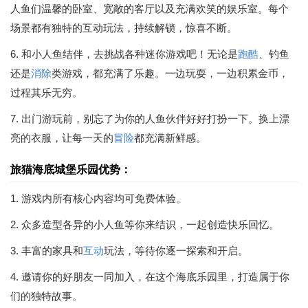
人鱼们温馨的卧室、宽敞的客厅以及充满欢笑的娱乐室。每个
场景都有独特的互动玩法，持续解锁，惊喜不断。
6. 和小人鱼结伴，去挑战各种迷你游戏吧！无论是
跑酷
、钓鱼
还是
消除
类游戏，都充满了乐趣。一边玩耍，一边积累金币，
过程其乐无穷。
7. 出门游玩前，别忘了为你的人鱼伙伴好好打扮一下。换上漂
亮的衣服，让每一天的
冒险
都充满新鲜感。
旅猫海底城堡乐园优势：
1. 游戏内所有核心内容均可免费体验。
2. 众多造型各异的小人鱼等你来结识，一起创造快乐回忆。
3. 丰富的家具和
互动
玩法，等待你逐一探索和开启。
4. 邀请你的好朋友一同加入，在这个海底乐园里，打造属于你
们的独特故事。