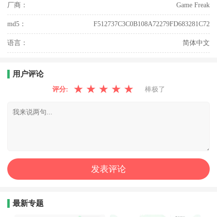
厂商：
Game Freak
md5：
F512737C3C0B108A72279FD683281C72
语言：
简体中文
用户评论
★
★
★
★
★
评分:
棒极了
最新专题