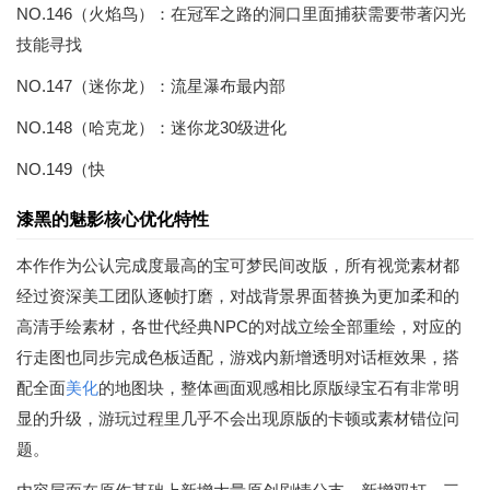
NO.146（火焰鸟）：在冠军之路的洞口里面捕获需要带著闪光
技能寻找
NO.147（迷你龙）：流星瀑布最内部
NO.148（哈克龙）：迷你龙30级进化
NO.149（快
漆黑的魅影核心优化特性
本作作为公认完成度最高的宝可梦民间改版，所有视觉素材都
经过资深美工团队逐帧打磨，对战背景界面替换为更加柔和的
高清手绘素材，各世代经典NPC的对战立绘全部重绘，对应的
行走图也同步完成色板适配，游戏内新增透明对话框效果，搭
配全面
美化
的地图块，整体画面观感相比原版绿宝石有非常明
显的升级，游玩过程里几乎不会出现原版的卡顿或素材错位问
题。