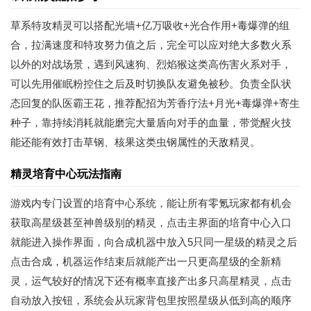
草系特攻精灵可以搭配光墙+亿万吸收+光合作用+毒爆弹的组
合，拉满速度和特攻努力值之后，完全可以应对绝大多数火系
以外的对战场景，遇到风速狗、烈焰猴这类高伤害火系对手，
可以先用催眠粉控住之后及时切换队友避免被秒。负责全队状
态回复的队医霸王花，推荐配招为芳香疗法+月光+毒爆弹+寄生
种子，靠持续消耗就能磨完大量盾向对手的血量，带觉醒火技
能还能有效打击草钢、核果这类虫钢属性的天敌精灵。
精灵培育中心玩法指南
游戏内专门设置的培育中心系统，能让所有零氪玩家都有机会
获取高星级甚至神兽级别的精灵，点击主界面的培育中心入口
就能进入操作界面，向合成机器中放入5只同一星级的精灵之后
点击合成，机器运作结束后就能产出一只更高星级的全新精
灵，运气较好的情况下还有概率直接产出多只高星精灵，点击
自动放入按钮，系统会从玩家背包里按照星级从低到高的顺序