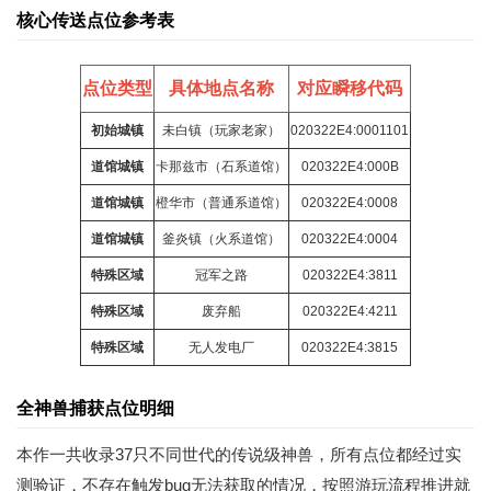
核心传送点位参考表
点位类型
具体地点名称
对应瞬移代码
初始城镇
未白镇（玩家老家）
020322E4:0001101
道馆城镇
卡那兹市（石系道馆）
020322E4:000B
道馆城镇
橙华市（普通系道馆）
020322E4:0008
道馆城镇
釜炎镇（火系道馆）
020322E4:0004
特殊区域
冠军之路
020322E4:3811
特殊区域
废弃船
020322E4:4211
特殊区域
无人发电厂
020322E4:3815
全神兽捕获点位明细
本作一共收录37只不同世代的传说级神兽，所有点位都经过实
测验证，不存在触发bug无法获取的情况，按照游玩流程推进就