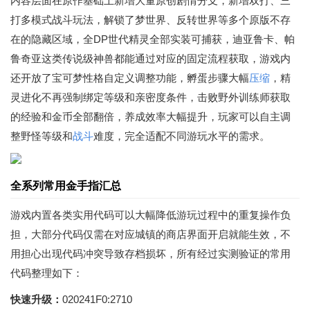
内容层面在原作基础上新增大量原创剧情分支，新增双打、三
打多模式战斗玩法，解锁了梦世界、反转世界等多个原版不存
在的隐藏区域，全DP世代精灵全部实装可捕获，迪亚鲁卡、帕
鲁奇亚这类传说级神兽都能通过对应的固定流程获取，游戏内
还开放了宝可梦性格自定义调整功能，孵蛋步骤大幅
压缩
，精
灵进化不再强制绑定等级和亲密度条件，击败野外训练师获取
的经验和金币全部翻倍，养成效率大幅提升，玩家可以自主调
整野怪等级和
战斗
难度，完全适配不同游玩水平的需求。
全系列常用金手指汇总
游戏内置各类实用代码可以大幅降低游玩过程中的重复操作负
担，大部分代码仅需在对应城镇的商店界面开启就能生效，不
用担心出现代码冲突导致存档损坏，所有经过实测验证的常用
代码整理如下：
快速升级：
020241F0:2710