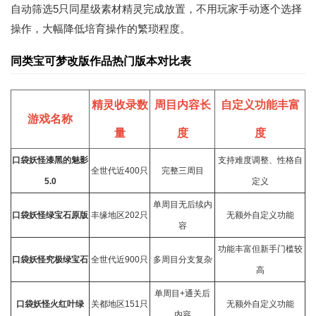
自动筛选5只同星级素材精灵完成放置，不用玩家手动逐个选择
操作，大幅降低培育操作的繁琐程度。
同类宝可梦改版作品热门版本对比表
精灵收录数
周目内容长
自定义功能丰富
游戏名称
量
度
度
口袋妖怪漆黑的魅影
支持难度调整、性格自
全世代近400只
完整三周目
5.0
定义
单周目无后续内
口袋妖怪绿宝石原版
丰缘地区202只
无额外自定义功能
容
功能丰富但新手门槛较
口袋妖怪究极绿宝石
全世代近900只
多周目分支复杂
高
单周目+通关后
口袋妖怪火红叶绿
关都地区151只
无额外自定义功能
内容