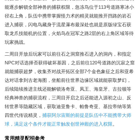
能逐步解锁全部神兽的捕获权限，急冻鸟位于113号道路寒冰小
径右上角，队伍中携带掌握怪力术的精灵就能推开挡路的岩石
进入捕获，闪电鸟藏身于流星瀑布最深处也就是原版绿宝石获
取龙爪技能机的位置，火焰鸟在冠军之路2层的右上角区域等待
玩家挑战。
二周目开放后玩家可以前往石之洞窟推石进入的洞内，和指定
NPC对话选择否获得破坏基因，之后前往120号道路的沉寂之窟
就能捕获超梦，收集齐对战开拓区全部7个金色象征之后和亚希
达对话拿到古老海图，坐船前往世界边缘区域就能获取梦幻，
后续陆续推进主线还能解锁洛奇亚、凤王、海皇牙、古拉顿等
经典神兽的捕获流程，三周目开启之后还能进入源初之山、反
转世界等隐藏区域，获取迪亚鲁卡、帕鲁奇亚、基拉帝纳等第
四世代传说精灵，
捕获阿尔宙斯的前提是队伍中不能携带大师
球，满足这个条件才能正常触发创世神殿的进入权限
。
常用精灵配招参考