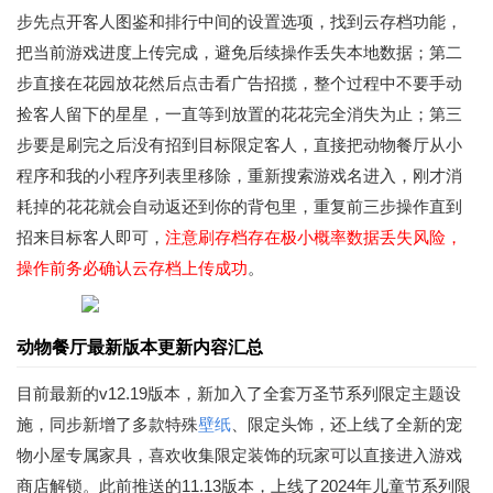
步先点开客人图鉴和排行中间的设置选项，找到云存档功能，
把当前游戏进度上传完成，避免后续操作丢失本地数据；第二
步直接在花园放花然后点击看广告招揽，整个过程中不要手动
捡客人留下的星星，一直等到放置的花花完全消失为止；第三
步要是刷完之后没有招到目标限定客人，直接把动物餐厅从小
程序和我的小程序列表里移除，重新搜索游戏名进入，刚才消
耗掉的花花就会自动返还到你的背包里，重复前三步操作直到
招来目标客人即可，
注意刷存档存在极小概率数据丢失风险，
操作前务必确认云存档上传成功
。
动物餐厅最新版本更新内容汇总
目前最新的v12.19版本，新加入了全套万圣节系列限定主题设
施，同步新增了多款特殊
壁纸
、限定头饰，还上线了全新的宠
物小屋专属家具，喜欢收集限定装饰的玩家可以直接进入游戏
商店解锁。此前推送的11.13版本，上线了2024年儿童节系列限