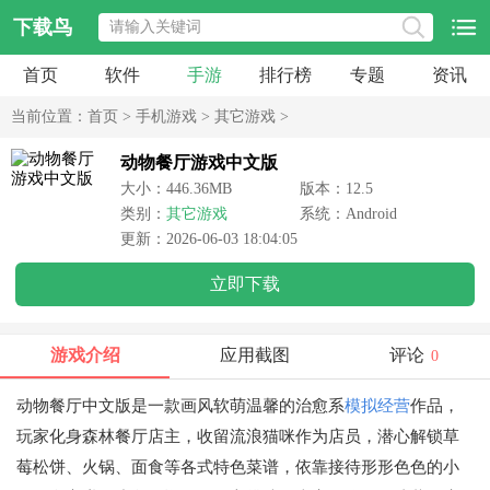
下载鸟
首页
软件
手游
排行榜
专题
资讯
当前位置：
首页
>
手机游戏
>
其它游戏
>
动物餐厅游戏中文版
大小：446.36MB
版本：12.5
类别：
其它游戏
系统：Android
更新：2026-06-03 18:04:05
立即下载
游戏介绍
应用截图
评论
0
动物餐厅中文版是一款画风软萌温馨的治愈系
模拟经营
作品，
玩家化身森林餐厅店主，收留流浪猫咪作为店员，潜心解锁草
莓松饼、火锅、面食等各式特色菜谱，依靠接待形形色色的小