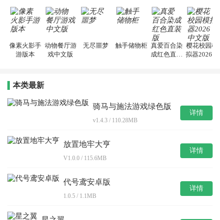
像素火影手
动物餐厅游
无尽噩梦
触手储物柜
真爱百合染
樱花校园模
游版本
戏中文版
成红色直装
拟器2026中
版
文版
本类最新
骑马与施法游戏绿色版
详情
v1.4.3 / 110.28MB
放置地牢大亨
详情
V1.0.0 / 115.6MB
代号鸢安卓版
详情
1.0.5 / 1.1MB
星之翼