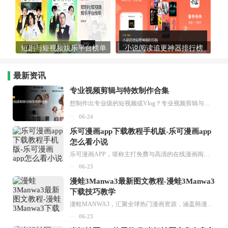
短剧与短视频娱乐平台榜单
小说阅读追更神器排行榜
最新资讯
专业视频剪辑与特效制作合集
想制作出专业级的短视频或Vlog？专业视频剪辑与特效制作大全专题为你提供了从剪辑、抠像到特效包装的全套解决方案。无论是添加炫酷的片头、进行精准的视频抠图，还是制...
06-24
乐可漫画app下载教程手机版-乐可漫画app
怎么看小说
乐可漫画APP，堪称主打免费与高清的在线漫画阅读神器。其官方版提供海量完整版漫画资源，无论是国内漫画，还是日漫、韩漫、台漫、美漫等国外漫画，应有尽有，随时供你阅读。只需轻点一下，便能直接进入阅读界面。不仅如此，乐可漫画最新版本更新速度极快，在这里，你总能抢先看到全网一手漫画章节内容！...
06-23
漫蛙3Manwa3最新图文教程-漫蛙3Manwa3
下载技巧教学
漫蛙MANWA3，汇聚全球热门漫画资源，涵盖韩漫、欧美漫画、国漫等多种类型，题材丰富多样，全方位满足用户阅读喜好。它不仅是阅读平台，更是创作平台，为广大用户打造零门槛创作环境。...
06-23