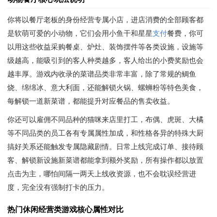
你将以餐厅老板的身份经营专属小店，进店消费的全部顾客都
是软萌可爱的小动物，它们会用小鱼干和星星
支付
餐费，你可
以用这些收益采购餐桌、炉灶、装饰摆件等各类设施，设施等
级越高，能吸引到的客人种类越多，客人给出的小费奖励也会
越丰厚。游戏内收录的菜谱品类非常丰富，除了常规的鲷鱼
烧、绵绵冰、意大利面，还能解锁火锅、螺蛳粉等特色美食，
每解锁一道新菜谱，都能提升对应餐品的售卖收益。
你还可以雇佣不同品种的猫咪来店里打工，布偶、虎斑、大橘
等不同品类的员工各有专属属性加成，和性格各异的特殊大厨
搞好关系还能触发专属隐藏剧情。日常上线完成订单、接待顾
客、解锁新设施新菜谱都能拿到额外奖励，所有操作都以放置
点击为主，哪怕间隔一两天上线收资源，也不会耽误经营进
度，完全没有强制打卡的压力。
热门休闲经营类游戏核心属性对比