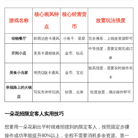
核心画风特
核心经营货
游戏名称
放置玩法强度
点
币
动物餐厅
软萌治愈卡通风
小鱼干、星星
完全佛系，上线收资源即可
中等强度，需要定期完成订
开间小店
美系卡通精致风
金币、钻石
单
较高强度，需要实时操作
关
美食小当家
明亮Q版卡通风
金币、宝石
卡
幸福路上的火锅
写实市井怀旧风
钞票、点券
轻度放置，偶尔操作即可
店
一朵花招限定客人实用技巧
想要用一朵花刷出平时很难招揽到的限定客人，按照固定步骤
操作成功率能提升80%以上，全程不需要消耗多余资源。第一