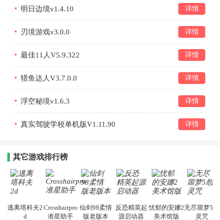
明日边境v1.4.10
详情
刃境游戏v3.0.0
详情
最佳11人V5.9.322
详情
猎鱼达人V3.7.0.0
详情
浮空秘境v1.6.3
详情
真实驾驶学校单机版V1.11.90
详情
其它游戏排行榜
逃离塔科夫2
Crosshairpro
仙剑98柔情
反恐精英起
忧郁的安娜2
无尽噩梦5怨
d
准星助手
版老版本
源启动器
美术馆版
灵咒