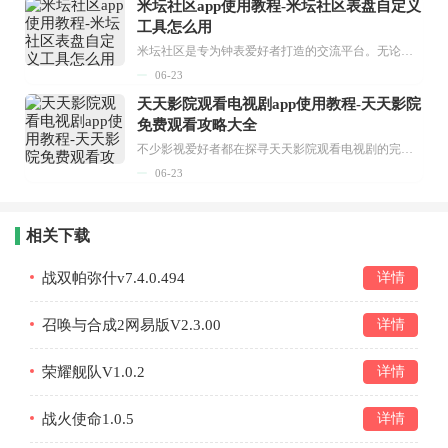
米坛社区app使用教程-米坛社区表盘自定义
工具怎么用
米坛社区是专为钟表爱好者打造的交流平台。无论你是初涉钟表领域的普通爱好者，还是拥有多年收藏经验的资深玩家，都能在此找到属于自己的天地。 无需注册，就能轻松参与其中。通过专业的讨论论坛与丰富的交互功能，你可与世界各地的钟表爱好者畅快交流。若你钟情于钟表，米坛社区无疑是值得一试的理想之选。在这里，你能获取最新的手表资讯，交流见解，提升鉴赏品味，让每一块手表都成为收藏故事中重要的一部分。感兴趣的朋友，不要错过下载机会。...
06-23
天天影院观看电视剧app使用教程-天天影院
免费观看攻略大全
不少影视爱好者都在探寻天天影院观看电视剧的完整方法，结合最新平台使用规则，本篇新手入门攻略全面讲解观看渠道、检索流程、播放设置以及画面模式调整等实用内容。全文适配手机、电脑等主流设备，步骤简洁易懂，无论是初次使用的新手，还是想要优化观影体验的用户，都能参照内容快速上手，熟练掌握平台各项操作技巧，轻松畅享影视内容。...
06-23
相关下载
战双帕弥什v7.4.0.494
详情
召唤与合成2网易版V2.3.00
详情
荣耀舰队V1.0.2
详情
战火使命1.0.5
详情