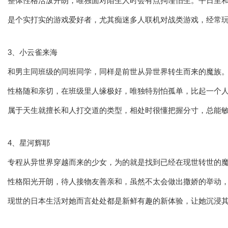
整体性格活泼开朗，唯独面对陌生人时会有点拘谨怕生。平日里
是个实打实的游戏爱好者，尤其痴迷多人联机对战类游戏，经常
3、小云雀来海
和男主同班级的同班同学，同样是前世从异世界转生而来的魔族
性格随和亲切，在班级里人缘极好，唯独特别怕孤单，比起一个
属于天生就擅长和人打交道的类型，相处时很懂把握分寸，总能
4、星河辉耶
专程从异世界穿越而来的少女，为的就是找到已经在现世转世的
性格阳光开朗，待人接物友善亲和，虽然不太会做出撒娇的举动
现世的日本生活对她而言处处都是新鲜有趣的新体验，让她沉浸