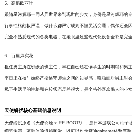
5、高楯欧丽叶
跟随星河辉耶一同从异世界来到现世的少女，身份是星河辉耶的
行事性格刻板严谨，做什么都严守规则不懂灵活变通，偶尔还会
完全不熟悉现代的各类电器，在她眼里这些现代化设备全都是完全
6、百里风实花
担任男主所在班级的班主任，早在自己还在读学生的时期就和男
平日里在校时始终严格恪守师生之间的边界感，唯独面对男主时
私下生活里的性格和在校状态反差很大，是个格外喜欢黏人的小
天使纷扰核心基础信息说明
天使纷扰原名《天使☆騒々 RE-BOOT!》，是日本游戏公司
细节饱满，互动体验流畅顺滑，既可以作为普通galgame体验