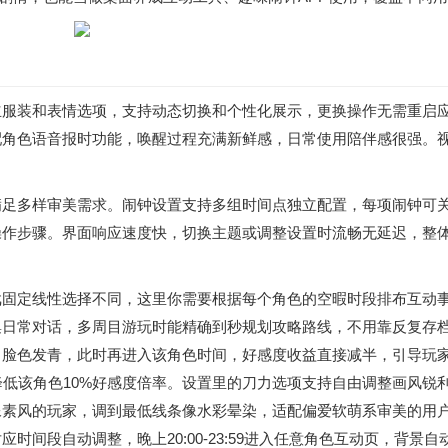
立服装和表情选项，支持动态切换和个性化展示，更换操作无需重启
配角色语音报时功能，唤醒过程充满新鲜感，日常使用陪伴感很强。
满足多样审美需求。闹钟设置支持多组时间点独立配置，每项闹钟可
操作步骤。界面响应速度快，切换主题或调整设置时流畅无延迟，整
固定线性选择不同，这里你需要根据每个角色的空暇时段排布互动事件
日常对话，多周目游玩时能精确到秒规划攻略路线，不用靠反复存档
、脸色发青，此时再进入该角色时间，好感度收益直接减半，引导玩
降低该角色10%好感度倍率。设置里的刀力选项支持自由调整画风锐
像素风的玩家，调到最低线条像水彩晕染，适配偏爱软萌系审美的用
段自动调整，晚上20:00-23:59进入任意角色互动页，背景自动切