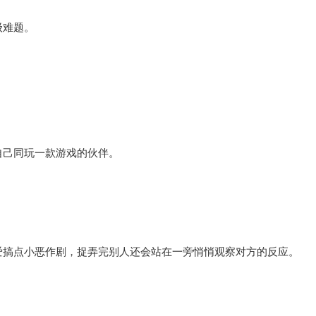
级难题。
自己同玩一款游戏的伙伴。
爱搞点小恶作剧，捉弄完别人还会站在一旁悄悄观察对方的反应。