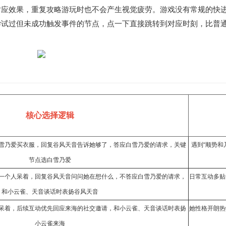
应效果，重复攻略游玩时也不会产生视觉疲劳。游戏没有常规的快进S
尝试过但未成功触发事件的节点，点一下直接跳转到对应时刻，比普
核心选择逻辑
雪乃爱买衣服，回复谷风天音告诉她够了，答应白雪乃爱的请求，关键
遇到“顺势和
节点选白雪乃爱
一个人呆着，回复谷风天音问问她在想什么，不答应白雪乃爱的请求，
日常互动多贴
和小云雀、天音谈话时表扬谷风天音
呆着，后续互动优先回应来海的社交邀请，和小云雀、天音谈话时表扬
她性格开朗热
小云雀来海