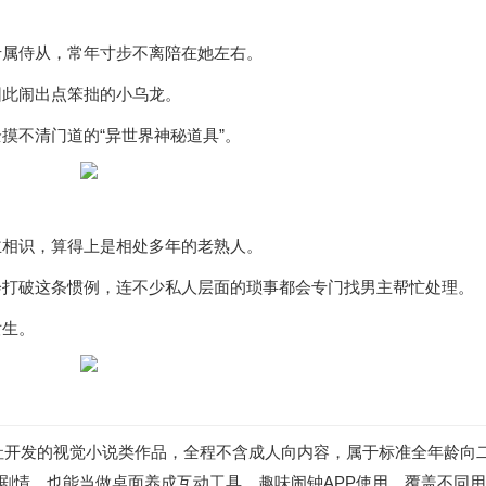
专属侍从，常年寸步不离陪在她左右。
因此闹出点笨拙的小乌龙。
摸不清门道的“异世界神秘道具”。
主相识，算得上是相处多年的老熟人。
会打破这条惯例，连不少私人层面的琐事都会专门找男主帮忙处理。
女生。
柚子社开发的视觉小说类作品，全程不含成人向内容，属于标准全年龄
完整剧情，也能当做桌面养成互动工具、趣味闹钟APP使用，覆盖不同