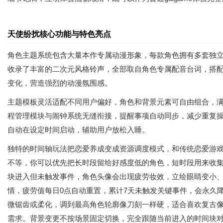
天使纷扰核心功能与特色亮点
角色主题系统包含大量本作专属动漫形象，每款角色拥有多套独
收录了丰富的二次元风格铃声，全部取自角色专属配音台词，搭
变化，营造强烈的动漫氛围感。
主题模板灵活适配不同用户偏好，角色和背景元素可自由组合，
程管理模块与闹钟系统无缝衔接，提醒事项自动同步，减少重复
自动在设定时间启动，辅助用户放松入睡。
独特的时间轴玩法把恋爱养成变成资源调度模式，和传统恋爱游戏
不等，你可以优先把长时段留给好感度低的角色，短时段用来收集
块进入但未触发事件，角色头像会出现疲劳妆效，立绘眼睛变小
情，疲劳值每日0点自动重置，累计7天未触发关键事件，会永久
微锯齿或柔化，调到最高角色轮廓像刀刻一样硬，适合喜欢复古
需求。背景变更不按场景固定切换，完全跟随当前进入的时间块对应时间