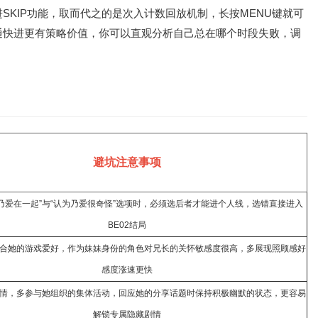
KIP功能，取而代之的是次入计数回放机制，长按MENU键就可
通快进更有策略价值，你可以直观分析自己总在哪个时段失败，调
避坑注意事项
乃爱在一起”与“认为乃爱很奇怪”选项时，必须选后者才能进个人线，选错直接进入
BE02结局
合她的游戏爱好，作为妹妹身份的角色对兄长的关怀敏感度很高，多展现照顾感好
感度涨速更快
情，多参与她组织的集体活动，回应她的分享话题时保持积极幽默的状态，更容易
解锁专属隐藏剧情