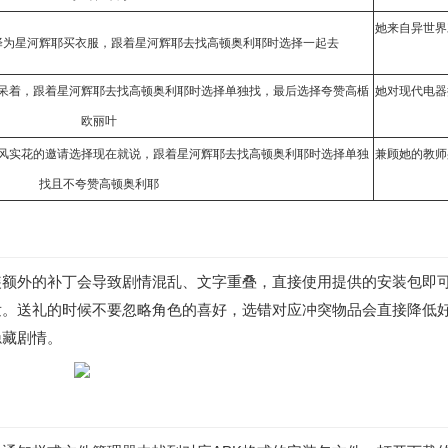
她来自异世界
择为星河辉耶买衣服，跟着星河辉耶去找高顿奥利耶时选择一起去
呆着，跟着星河辉耶去找高顿奥利耶时选择单独找，最后选择夸赞高楯
她对现代电器
欧丽叶
风实花的邀请选择现在就说，跟着星河辉耶去找高顿奥利耶时选择单独
兼顾她的教师
找且不夸赞高顿奥利耶
装额外的补丁会导致剧情混乱、文字重叠，直接使用提供的安装包即
发。送礼的时候不要忽略角色的喜好，选错对应冲突物品会直接降低
隐藏剧情。