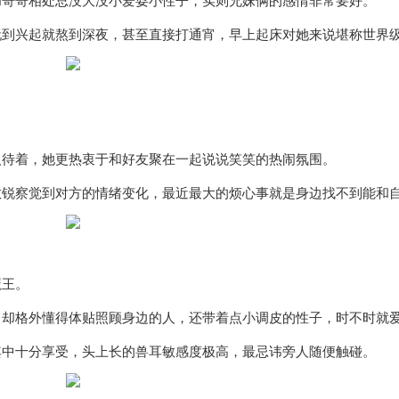
和哥哥相处总没大没小爱耍小性子，实则兄妹俩的感情非常要好。
玩到兴起就熬到深夜，甚至直接打通宵，早上起床对她来说堪称世界
。
人待着，她更热衷于和好友聚在一起说说笑笑的热闹氛围。
敏锐察觉到对方的情绪变化，最近最大的烦心事就是身边找不到能和
魔王。
，却格外懂得体贴照顾身边的人，还带着点小调皮的性子，时不时就
其中十分享受，头上长的兽耳敏感度极高，最忌讳旁人随便触碰。