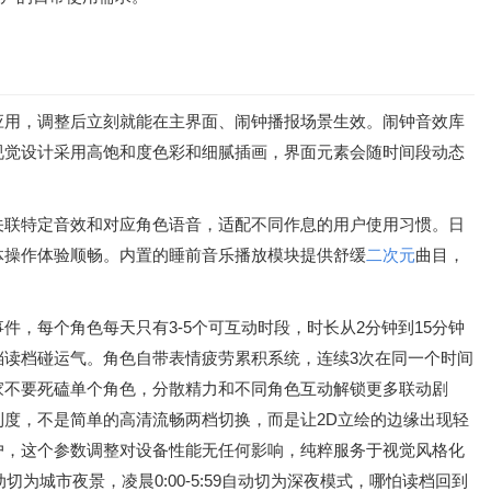
应用，调整后立刻就能在主界面、闹钟播报场景生效。闹钟音效库
视觉设计采用高饱和度色彩和细腻插画，界面元素会随时间段动态
关联特定音效和对应角色语音，适配不同作息的用户使用习惯。日
体操作体验顺畅。内置的睡前音乐播放模块提供舒缓
二次元
曲目，
，每个角色每天只有3-5个可互动时段，时长从2分钟到15分钟
读档碰运气。角色自带表情疲劳累积系统，连续3次在同一个时间
家不要死磕单个角色，分散精力和不同角色互动解锁更多联动剧
利度，不是简单的高清流畅两档切换，而是让2D立绘的边缘出现轻
户，这个参数调整对设备性能无任何影响，纯粹服务于视觉风格化
为城市夜景，凌晨0:00-5:59自动切为深夜模式，哪怕读档回到